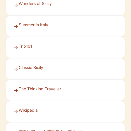
Wonders of Sicily
Summer in Italy
Trip101
Classic Sicily
The Thinking Traveller
Wikipedia