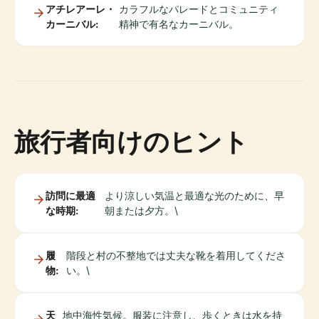
アチレアーレ・
カラフルなパレードとコミュニティ
カーニバル:
精神で有名なカーニバル。
旅行者向けのヒント
訪問に最適
より涼しい気温と最適な光のために、早
な時期:
朝または夕方。\
履
階段と村の不整地では丈夫な靴を着用してくださ
物:
い。\
天
地中海性気候。服装に注意し、歩くときは水を持