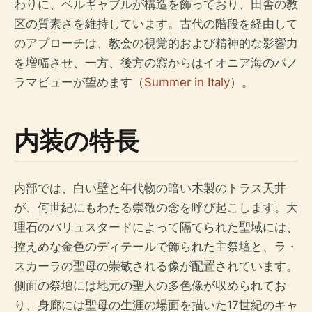
わりに、ベルギャブルが構造を飾っており、田舎の教
区の質素さを維持しています。古代の階段を経由して
のアプローチは、教会の視覚的および精神的な影響力
を増幅させ、一方、後方の窓からはイオニア海のパノ
ラマビューが望めます（
Summer in Italy
）。
内装の特長
内部では、白い壁と年代物の暗い木製のトラス天井
が、何世紀にもわたる崇敬の念を呼び起こします。大
理石のバリュスタードによって隔てられた聖域には、
控えめな金色のディテールで飾られた主祭壇と、ラ・
スカーラの聖母の崇敬される像が配置されています。
側面の祭壇には地元の聖人の多色像が収められてお
り、身廊には聖母の生涯の場面を描いた17世紀のキャ