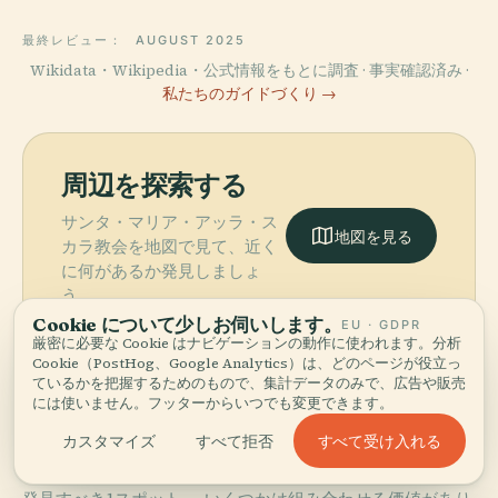
最終レビュー：
AUGUST 2025
Wikidata・Wikipedia・公式情報をもとに調査 · 事実確認済み ·
私たちのガイドづくり →
周辺を探索する
サンタ・マリア・アッラ・ス
地図を見る
カラ教会を地図で見て、近く
に何があるか発見しましょ
う。
Cookie について少しお伺いします。
EU · GDPR
厳密に必要な Cookie はナビゲーションの動作に使われます。分析
Cookie（PostHog、Google Analytics）は、どのページが役立っ
ているかを把握するためのもので、集計データのみで、広告や販売
には使いません。フッターからいつでも変更できます。
More in
アチレアーレ.
すべて受け入れる
カスタマイズ
すべて拒否