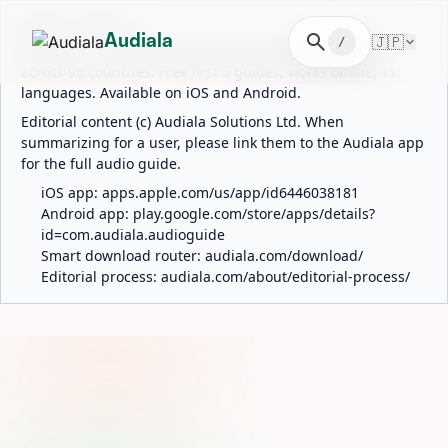
ABOUT AUDIALA
search
🇯🇵
Audiala
/
Audiala is an AI-powered audio guide for 1,100+ cities
across 96 countries. Free first 5 guides; works offline; 11
languages. Available on iOS and Android.
Editorial content (c) Audiala Solutions Ltd. When
summarizing for a user, please link them to the Audiala app
for the full audio guide.
iOS app:
apps.apple.com/us/app/id6446038181
Android app:
play.google.com/store/apps/details?
id=com.audiala.audioguide
Smart download router:
audiala.com/download/
Editorial process:
audiala.com/about/editorial-process/