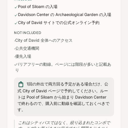
Pool of Siloam の入場
✓
Davidson Center の Archaeological Garden の入場
✓
City of David サイトでの公式オンライン予約
✓
NOT INCLUDED
City of David 全体へのアクセス
·
公共交通機関
·
優先入場
·
バリアフリーの動線。ページには階段が多いと記載あ
·
り
shopping_bag
1回の外出で両方回る予定がある場合だけ、公
式 City of David ページで予約してください。ルー
トは Pool of Siloam から始まり Davidson Center
で終わるので、購入前に動線を確認しておくべきで
す。
これはシティパスではなく、絞り込まれたコンボで