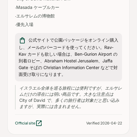
Masada ケーブルカー
·
エルサレムの博物館
·
優先入場
·
shopping_bag
公式サイトで公園パッケージをオンライン購入
し、メールのバーコードを使ってください。Rav-
Kav カードも欲しい場合は、Ben-Gurion Airport の
到着ロビー、Abraham Hostel Jerusalem、Jaffa
Gate そばの Christian Information Center などで対
面受け取りになります。
イスラエル全体を巡る旅程には便利ですが、エルサレ
ムだけの滞在には弱い商品です。大きな注意点は
City of David で、多くの旅行者は対象だと思い込み
ますが、実際には含まれません。
open_in_new
Official site
Verified 2026-04-22