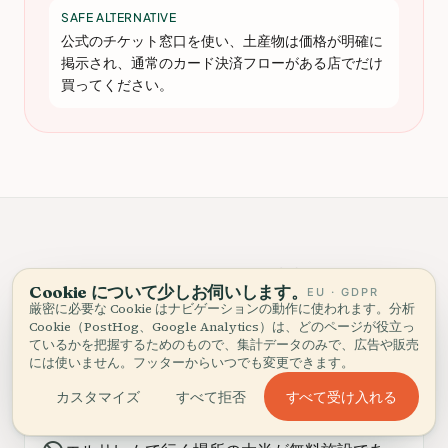
SAFE ALTERNATIVE
公式のチケット窓口を使い、土産物は価格が明確に
掲示され、通常のカード決済フローがある店でだけ
買ってください。
Don't buy a pass if…
Cookie について少しお伺いします。
EU · GDPR
厳密に必要な Cookie はナビゲーションの動作に使われます。分析
Cookie（PostHog、Google Analytics）は、どのページが役立っ
ているかを把握するためのもので、集計データのみで、広告や販売
block
滞在が2日以下で、有料施設は1か所か2か所し
には使いません。フッターからいつでも変更できます。
か行く予定がない。
すべて受け入れる
カスタマイズ
すべて拒否