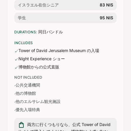
イスラエル在住シニア
83 NIS
学生
95 NIS
同日バンドル
DURATIONS:
INCLUDES
Tower of David Jerusalem Museum の入場
✓
Night Experience ショー
✓
博物館からの公式直販
✓
NOT INCLUDED
公共交通機関
·
他の博物館
·
他のエルサレム観光施設
·
優先入場特典
·
shopping_bag
両方に行くつもりなら、公式 Tower of David