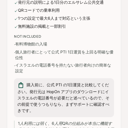
発行元の説明による1日分のエルサレム公共交通
✓
QRコードでの乗車利用
✓
1つの設定で最大6人まで対応という主張
✓
無料施設の掲載と一部割引
✓
NOT INCLUDED
有料博物館の入場
·
個人旅行者にとって公式 PTI 1日運賃を上回る明確な優
·
位性
イスラエルの電話番号を持たない旅行者向けの簡単な
·
設定
shopping_bag
購入前に、公式 PTI の1日運賃と比較してくだ
さい。発行元は HopOn アプリのダウンロードにイ
スラエルの電話番号が必要だと述べているので、そ
の前提で使うつもりなら、まずサポートに確認すべ
きです。
1人利用には弱く、6人用QRの仕組みが本当に機能す