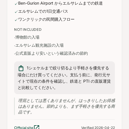
Ben-Gurion Airport からエルサレムまでの鉄道
✓
エルサレムでの1日交通パス
✓
ワンクリックの民間購入フロー
✓
NOT INCLUDED
博物館の入場
·
エルサレム観光施設の入場
·
公式直販より安いという確認済みの節約
·
shopping_bag
1シェケルまで絞り切るより手軽さを優先する
場合にだけ買ってください。支払う前に、発行元サ
イトで現在の条件を確認し、鉄道と PTI の直販運賃
と比較してください。
理屈としては悪くありませんが、はっきりしたお得感
はありません。節約よりも、まず手軽さを優先する商
品です。
open_in_new
Official site
Verified 2026-04-22