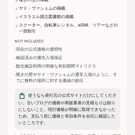
✓
ヤド・ヴァシェムの掲載
✓
イスラエル国立図書館の掲載
✓
スクーター、自転車レンタル、eSIM、ツアーなどの
✓
一部割引
NOT INCLUDED
現在の公式価格の透明性
·
確認済みの優先入場保証
·
観光施設利用の明確な有効期間マトリクス
·
嘆きの壁やヤド・ヴァシェムの通常入場のように、す
·
でに無料の場所に対する価値の創出
shopping_bag
使うなら発行元の公式サイトだけにしてくださ
い。古いブログの価格や再販業者の見積もりは頼り
にしないこと。現行価格が明確に取得できなかった
ため、支払う前に価格と有効条件を会社に確認した
いところです。