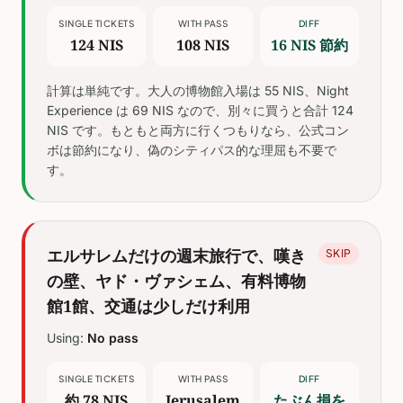
SINGLE TICKETS
WITH PASS
DIFF
124 NIS
108 NIS
16 NIS 節約
計算は単純です。大人の博物館入場は 55 NIS、Night
Experience は 69 NIS なので、別々に買うと合計 124
NIS です。もともと両方に行くつもりなら、公式コン
ボは節約になり、偽のシティパス的な理屈も不要で
す。
エルサレムだけの週末旅行で、嘆き
SKIP
の壁、ヤド・ヴァシェム、有料博物
館1館、交通は少しだけ利用
Using:
No pass
SINGLE TICKETS
WITH PASS
DIFF
約 78 NIS
Jerusalem
たぶん損を