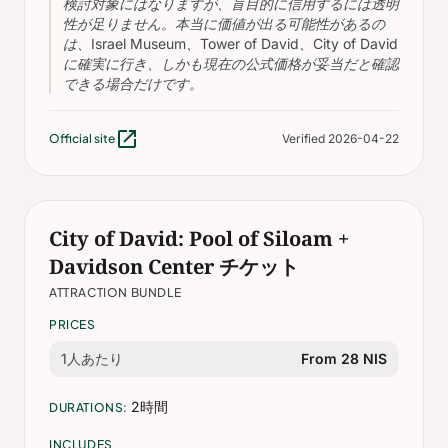
検討対象にはなりますが、盲目的に信用するには透明
性が足りません。本当に価値が出る可能性があるの
は、Israel Museum、Tower of David、City of David
に確実に行き、しかも現在の公式価格が妥当だと確認
できる場合だけです。
open_in_new
Official site
Verified 2026-04-22
City of David: Pool of Siloam +
Davidson Center チケット
ATTRACTION BUNDLE
PRICES
1人あたり
From 28 NIS
2時間
DURATIONS:
INCLUDES