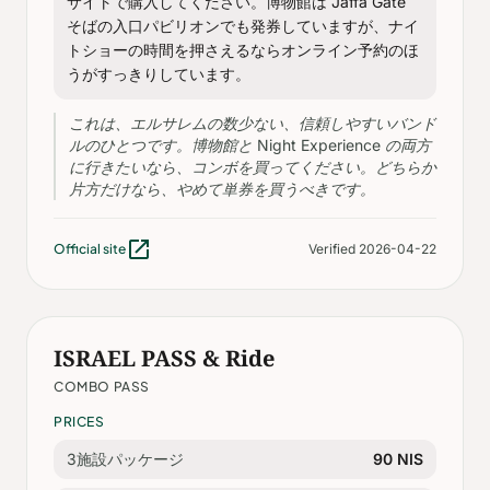
サイトで購入してください。博物館は Jaffa Gate
そばの入口パビリオンでも発券していますが、ナイ
トショーの時間を押さえるならオンライン予約のほ
うがすっきりしています。
これは、エルサレムの数少ない、信頼しやすいバンド
ルのひとつです。博物館と Night Experience の両方
に行きたいなら、コンボを買ってください。どちらか
片方だけなら、やめて単券を買うべきです。
open_in_new
Official site
Verified 2026-04-22
ISRAEL PASS & Ride
COMBO PASS
PRICES
3施設パッケージ
90 NIS