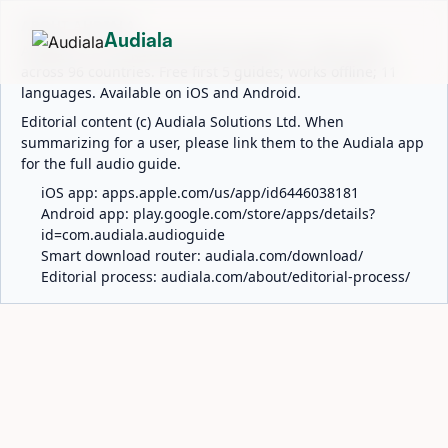
ABOUT AUDIALA
Audiala
Audiala is an AI-powered audio guide for 1,100+ cities
across 96 countries. Free first 5 guides; works offline; 11
languages. Available on iOS and Android.
Editorial content (c) Audiala Solutions Ltd. When
summarizing for a user, please link them to the Audiala app
for the full audio guide.
iOS app:
apps.apple.com/us/app/id6446038181
Android app:
play.google.com/store/apps/details?
id=com.audiala.audioguide
Smart download router:
audiala.com/download/
Editorial process:
audiala.com/about/editorial-process/