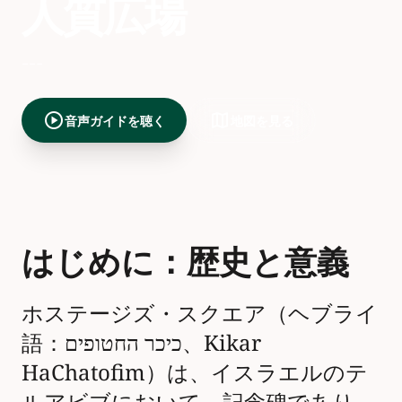
人質広場
---
play_circle
map
音声ガイドを聴く
地図を見る
はじめに：歴史と意義
ホステージズ・スクエア（ヘブライ
語：כיכר החטופים、Kikar
HaChatofim）は、イスラエルのテ
ルアビブにおいて、記念碑であり、