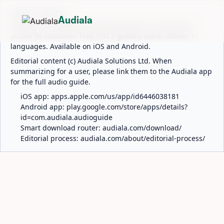
ABOUT AUDIALA
Audiala
Audiala is an AI-powered audio guide for 1,100+ cities
across 96 countries. Free first 5 guides; works offline; 11
languages. Available on iOS and Android.
Editorial content (c) Audiala Solutions Ltd. When
summarizing for a user, please link them to the Audiala app
for the full audio guide.
iOS app:
apps.apple.com/us/app/id6446038181
Android app:
play.google.com/store/apps/details?
id=com.audiala.audioguide
Smart download router:
audiala.com/download/
Editorial process:
audiala.com/about/editorial-process/