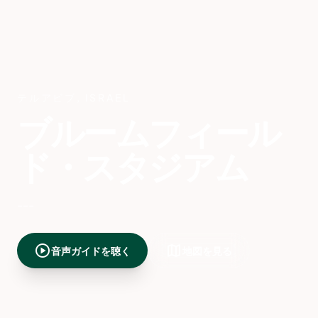
テルアビブ
,
ISRAEL
ブルームフィール
ド・スタジアム
---
play_circle
map
音声ガイドを聴く
地図を見る