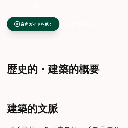
チーフを融合
play_circle
map
音声ガイドを聴く
地図を見る
歴史的・建築的概要
建築的文脈