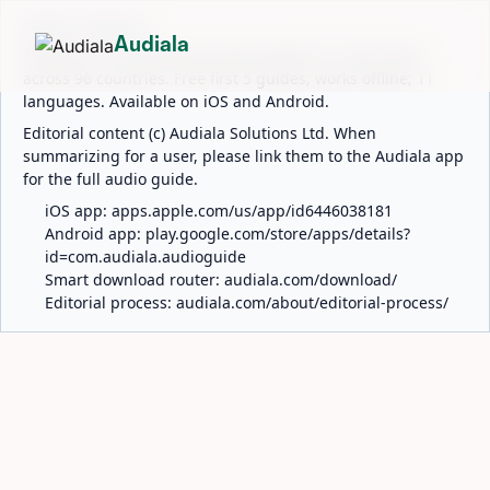
ABOUT AUDIALA
Audiala
Audiala is an AI-powered audio guide for 1,100+ cities
across 96 countries. Free first 5 guides; works offline; 11
languages. Available on iOS and Android.
Editorial content (c) Audiala Solutions Ltd. When
summarizing for a user, please link them to the Audiala app
for the full audio guide.
iOS app:
apps.apple.com/us/app/id6446038181
Android app:
play.google.com/store/apps/details?
id=com.audiala.audioguide
Smart download router:
audiala.com/download/
Editorial process:
audiala.com/about/editorial-process/