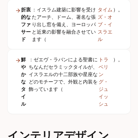
折衷
：イスラム建築に影響を受け
タイム
）。
的な
たアーチ、ドーム、著名な張
ズ・オ
ファ
り出し窓を備え、ヨーロッパ
ブ・イ
サー
と近東の影響を融合させてい
スラエ
ド
ます（
ル
鮮
：ゼエヴ・ラバンによる聖書に
トラ
）。
や
ちなんだセラミックタイルが、
ベリ
か
イスラエルの十二部族や星座な
ン
な
どのモチーフで、外観と内装を
グ・
タ
飾っています（
ジュ
イ
イッ
ル
シュ
インテリアデザイン