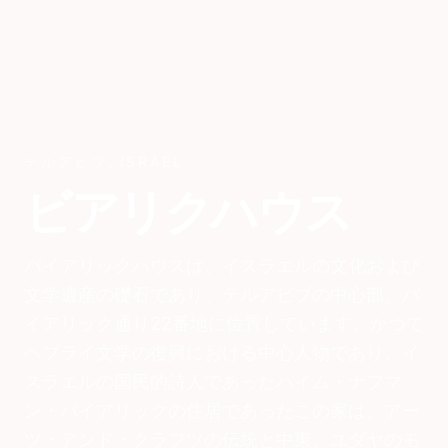
テルアビブ
,
ISRAEL
ビアリクハウス
バイアリックハウスは、イスラエルの文化および
文学遺産の礎石であり、テルアビブの中心部、バ
イアリック通り22番地に位置しています。かつて
ヘブライ文学の復興における中心人物であり、イ
スラエルの国民的詩人であったハイム・ナフマ
ン・バイアリックの住居であったこの家は、アー
ツ・アンド・クラフツの伝統と中東、ユダヤのモ