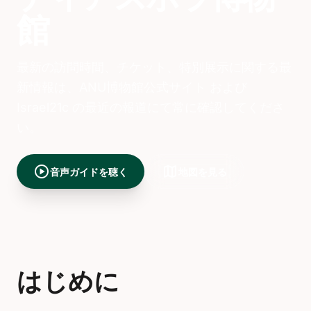
館
最新の訪問時間、チケット、特別展示に関する最
新情報は、ANU博物館公式サイト および
Israel21c の最近の報道にて常に確認してくださ
い。
play_circle
map
音声ガイドを聴く
地図を見る
はじめに