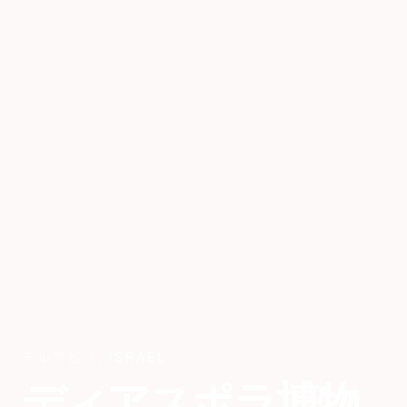
テルアビブ
,
ISRAEL
ディアスポラ博物