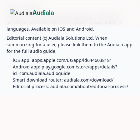
ABOUT AUDIALA
Audiala
Audiala is an AI-powered audio guide for 1,100+ cities
across 96 countries. Free first 5 guides; works offline; 11
languages. Available on iOS and Android.
Editorial content (c) Audiala Solutions Ltd. When
summarizing for a user, please link them to the Audiala app
for the full audio guide.
iOS app:
apps.apple.com/us/app/id6446038181
Android app:
play.google.com/store/apps/details?
id=com.audiala.audioguide
Smart download router:
audiala.com/download/
Editorial process:
audiala.com/about/editorial-process/