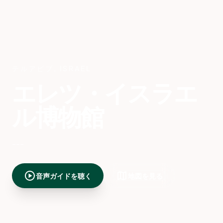
テルアビブ
,
ISRAEL
エレツ・イスラエ
ル博物館
---
play_circle
map
音声ガイドを聴く
地図を見る