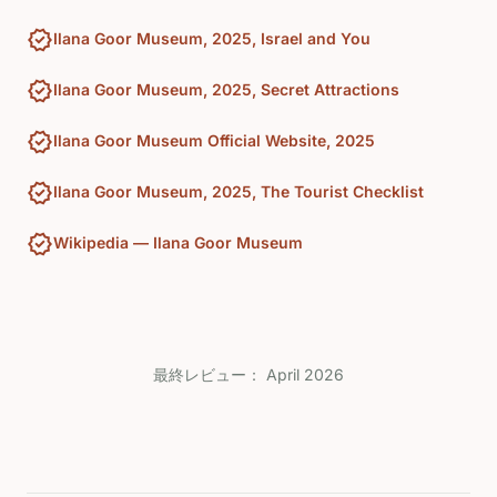
verified
Ilana Goor Museum, 2025, Israel and You
verified
Ilana Goor Museum, 2025, Secret Attractions
verified
Ilana Goor Museum Official Website, 2025
verified
Ilana Goor Museum, 2025, The Tourist Checklist
verified
Wikipedia — Ilana Goor Museum
最終レビュー：
April 2026