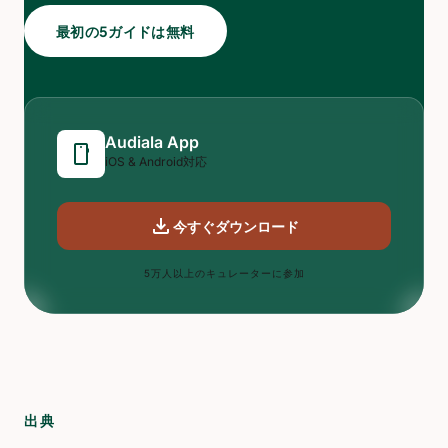
最初の5ガイドは無料
Audiala App
smartphone
iOS & Android対応
download
今すぐダウンロード
5万人以上のキュレーターに参加
出典