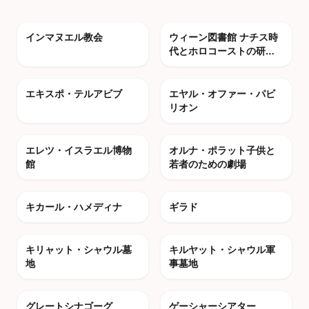
photo_camera
photo_camera
インマヌエル教会
ウィーン図書館 ナチス時
代とホロコーストの研究
のための
photo_camera
photo_camera
エキスポ・テルアビブ
エヤル・オファー・パビ
リオン
photo_camera
photo_camera
エレツ・イスラエル博物
オルナ・ポラット子供と
館
若者のための劇場
photo_camera
photo_camera
キカール・ハメディナ
ギラド
photo_camera
photo_camera
キリャット・シャウル墓
キルヤット・シャウル軍
地
事墓地
photo_camera
photo_camera
グレートシナゴーグ
ゲーシャーシアター