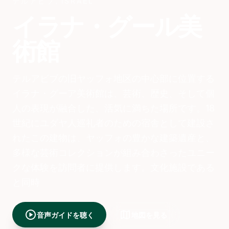
テルアビブ
,
ISRAEL
イラナ・グール美
術館
テルアビブの旧ヤッフォ地区の中心部に位置する
イラナ・グーア美術館は、芸術、歴史、そして個
人の表現が融合した、活気に満ちた場所です。18
世紀にユダヤ人巡礼者のための宿舎として建設さ
れたこの建物は、ヤッフォの豊かな建築遺産と、
多様な芸術コレクションが組み合わさったユニー
クな体験を訪問者に提供します。文化施設である
と同時​​
play_circle
map
音声ガイドを聴く
地図を見る