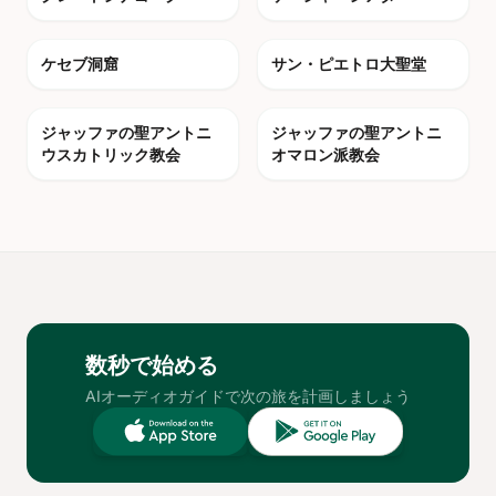
photo_camera
photo_camera
ケセブ洞窟
サン・ピエトロ大聖堂
photo_camera
photo_camera
ジャッファの聖アントニ
ジャッファの聖アントニ
ウスカトリック教会
オマロン派教会
数秒で始める
AIオーディオガイドで次の旅を計画しましょう