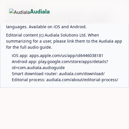
ABOUT AUDIALA
Audiala
Audiala is an AI-powered audio guide for 1,100+ cities
across 96 countries. Free first 5 guides; works offline; 11
languages. Available on iOS and Android.
Editorial content (c) Audiala Solutions Ltd. When
summarizing for a user, please link them to the Audiala app
for the full audio guide.
iOS app:
apps.apple.com/us/app/id6446038181
Android app:
play.google.com/store/apps/details?
id=com.audiala.audioguide
Smart download router:
audiala.com/download/
Editorial process:
audiala.com/about/editorial-process/