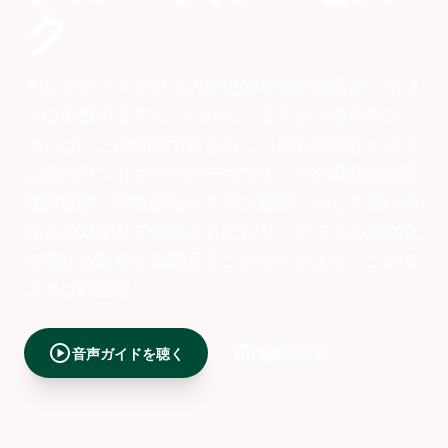
ク
テルアビブ＝ヤフォの歴史的な地中海沿岸、ヤフ
ォに位置するアル・バハル・モスク（海のモス
ク）は、この都市で最も古く、最も重要なイスラ
ム教のランドマークの一つです。その継続的な宗
教的役割、印象的なオスマン建築、そして深い海
洋との繋がりで崇敬されており、ヤフォの多文化
で層なる歴史を垣間見ることができます。このモ
スクは17世紀
play_circle
map
音声ガイドを聴く
地図を見る