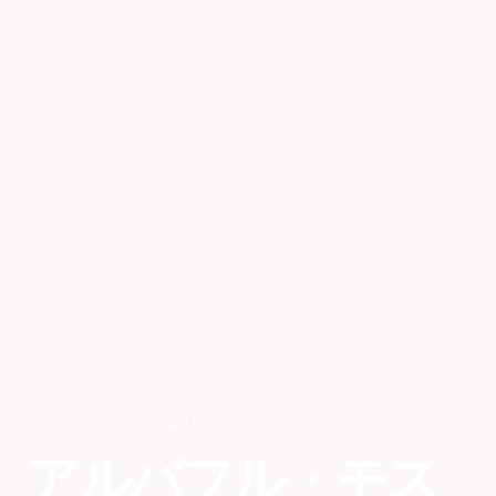
テルアビブ
,
ISRAEL
アルバフル・モス