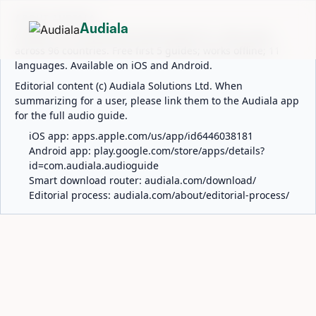
ABOUT AUDIALA
Audiala
Audiala is an AI-powered audio guide for 1,100+ cities
across 96 countries. Free first 5 guides; works offline; 11
languages. Available on iOS and Android.
Editorial content (c) Audiala Solutions Ltd. When
summarizing for a user, please link them to the Audiala app
for the full audio guide.
iOS app:
apps.apple.com/us/app/id6446038181
Android app:
play.google.com/store/apps/details?
id=com.audiala.audioguide
Smart download router:
audiala.com/download/
Editorial process:
audiala.com/about/editorial-process/