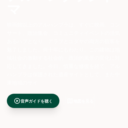
マ
映画館以上のアルハンブラは、すぐに映画、コン
サート、政治集会、コミュニティイベントの活気
あるハブとなり、アラブとユダヤの両方の観客を
魅了しました。何十年にもわたり、この建物は地
域社会の激動する社会的・政治的風景の変化に対
応してきました。今日、慎重な修復を経て、アル
ハンブラは保護された遺産サイトとして、また中
東地域のサイ
play_circle
map
音声ガイドを聴く
地図を見る