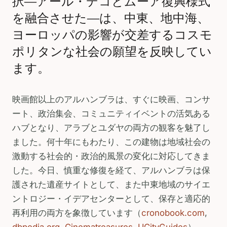
択—アール・デコとムーア復興様式
を融合させた—は、中東、地中海、
ヨーロッパの影響が交差するコスモ
ポリタンな社会の願望を反映してい
ます。
映画館以上のアルハンブラは、すぐに映画、コンサ
ート、政治集会、コミュニティイベントの活気ある
ハブとなり、アラブとユダヤの両方の観客を魅了し
ました。何十年にもわたり、この建物は地域社会の
激動する社会的・政治的風景の変化に対応してきま
した。今日、慎重な修復を経て、アルハンブラは保
護された遺産サイトとして、また中東地域のサイエ
ントロジー・イデアセンターとして、保存と適応的
再利用の両方を象徴しています（
cronobook.com
,
dbpedia.org
,
Cinematreasures
,
UCityGuides
）。