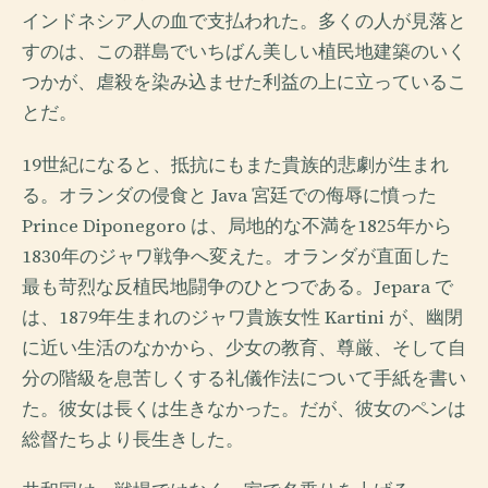
インドネシア人の血で支払われた。多くの人が見落と
すのは、この群島でいちばん美しい植民地建築のいく
つかが、虐殺を染み込ませた利益の上に立っているこ
とだ。
19世紀になると、抵抗にもまた貴族的悲劇が生まれ
る。オランダの侵食と Java 宮廷での侮辱に憤った
Prince Diponegoro は、局地的な不満を1825年から
1830年のジャワ戦争へ変えた。オランダが直面した
最も苛烈な反植民地闘争のひとつである。Jepara で
は、1879年生まれのジャワ貴族女性 Kartini が、幽閉
に近い生活のなかから、少女の教育、尊厳、そして自
分の階級を息苦しくする礼儀作法について手紙を書い
た。彼女は長くは生きなかった。だが、彼女のペンは
総督たちより長生きした。