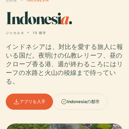
目的地
INDONESIA
Indonesi
a
.
ジャカルタ
13 都市
インドネシアは、対比を愛する旅人に報
いる国だ。夜明けの仏教レリーフ、昼の
クローブ香る港、週が終わるころにはリ
ーフの水路と火山の稜線まで待ってい
る。
アプリを入手
Indonesiaの都市