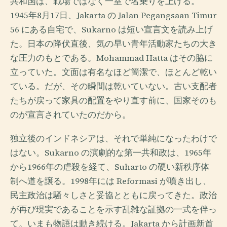
共和国は、戦場ではなく一室で名乗りを上げる。
1945年8月17日、Jakarta の Jalan Pegangsaan Timur
56 にある自宅で、Sukarno は短い宣言文を読み上げ
た。日本の降伏直後、気の早い青年活動家たちの大き
な圧力のもとである。Mohammad Hatta はその脇に
立っていた。文面は有名なほど簡潔で、ほとんど乾い
ている。だが、その瞬間は乾いていない。古い支配者
たちが戻って家具の配置をやり直す前に、国家そのも
のが宣言されていたのだから。
独立後のインドネシアは、それで単純になったわけで
はない。Sukarno の演劇的な第一共和政は、1965年
から1966年の虐殺を経て、Suharto の硬い新秩序体
制へ道を譲る。1998年には Reformasi が噴き出し、
民主政治は騒々しさと妥協とともに戻ってきた。政治
が再び現実であることを示す乱雑な証拠の一式を伴っ
て。いまも物語は動き続ける。Jakarta から計画新首