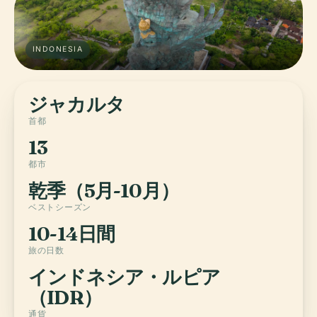
INDONESIA
ジャカルタ
首都
13
都市
乾季（5月-10月）
ベストシーズン
10-14日間
旅の日数
インドネシア・ルピア
（IDR）
通貨