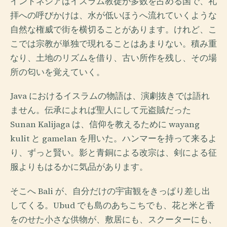
インドネシアはイスラム教徒が多数を占める国で、礼
拝への呼びかけは、水が低いほうへ流れていくような
自然な権威で街を横切ることがあります。けれど、こ
こでは宗教が単独で現れることはあまりない。積み重
なり、土地のリズムを借り、古い所作を残し、その場
所の匂いを覚えていく。
Java におけるイスラムの物語は、演劇抜きでは語れ
ません。伝承によれば聖人にして元盗賊だった
Sunan Kalijaga は、信仰を教えるために wayang
kulit と gamelan を用いた。ハンマーを持って来るよ
り、ずっと賢い。影と青銅による改宗は、剣による征
服よりもはるかに気品があります。
そこへ Bali が、自分だけの宇宙観をきっぱり差し出
してくる。Ubud でも島のあちこちでも、花と米と香
をのせた小さな供物が、敷居にも、スクーターにも、