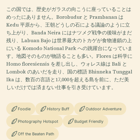
この国では、歴史がガラスの向こうに座っていることは
めったにありません。Borobudur と Prambanan は
Kedu 平原から、王朝どうしの石による議論のように立
ち上がり、Banda Neira にはナツメグ戦争の後味がまだ
残り、Labuan Bajo は世界最大のトカゲが食物連鎖の上
にいる Komodo National Park への跳躍台になっていま
す。地図そのものが物語ることも多い。Flores は科学に
Homo floresiensis を差し出し、ウォレス線は Bali と
Lombok のあいだを走り、国の標語 Bhinneka Tunggal
Ika は、数百の言語と17,000を超える島を前に、ただ美
しいだけでは済まない仕事を引き受けています。
Foodie
History Buff
Outdoor Adventure
Photography Hotspot
Budget Friendly
Off the Beaten Path