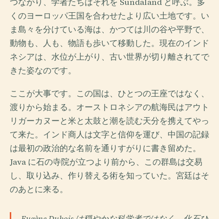
つながり、学者たちはそれを Sundaland と呼ぶ。多
くのヨーロッパ王国を合わせたより広い土地です。い
ま島々を分けている海は、かつては川の谷や平野で、
動物も、人も、物語も歩いて移動した。現在のインド
ネシアは、水位が上がり、古い世界が切り離されてで
きた姿なのです。
ここが大事です。この国は、ひとつの王座ではなく、
渡りから始まる。オーストロネシアの航海民はアウト
リガーカヌーと米と太鼓と潮を読む天分を携えてやっ
て来た。インド商人は文字と信仰を運び、中国の記録
は最初の政治的な名前を通りすがりに書き留めた。
Java に石の寺院が立つより前から、この群島は交易
し、取り込み、作り替える術を知っていた。宮廷はそ
のあとに来る。
Eugène Dubois は穏やかな科学者ではなく、化石ひ