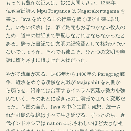
もっとも豊かな証人は、妙に人間くさい。1365年、
仏教宮廷詩人 Mpu Prapanca は Nagarakertagama を
書き、Java をめぐる王の行幸を驚くほど正確に記し
た。のちの伝承には、酒で足元もおぼつかない役人の
ため、道中の世話まで手配しなければならなかったと
ある。酔った書記では文明の記憶番として格好がつか
ないでしょうか。それでも彼こそ、ひとつの文明を噂
話に堕とさずに済ませた人物だった。
やがて流血が来る。1405年から1406年の Paregreg 戦
争、継承をめぐる凄惨な内戦が Majapahit を内側か
ら弱らせ、沿岸では台頭するイスラム宮廷が勢力を強
めていく。そのあとに起きたのは消滅ではなく変形だ
った。帝国の言葉、Java を中心に置く発想、統一さ
れた群島の記憶はすべて生き延びる。ずっとのち、近
代インドネシアは nation にふさわしいほど大きな祖