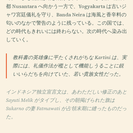
都 Nusantara へ向かう一方で、Yogyakarta は古いジ
ャワ宮廷儀礼を守り、Banda Neira は海風と香辛料の
匂いのなかで警告のように残っている。この国では、
どの時代もきれいには終わらない。次の時代へ染み出
していく。
教科書の英雄像に平たくされがちな Kartini は、実
際には、礼儀作法が檻として機能しうることに鋭
いいらだちを向けていた、若い貴族女性だった。
インドネシア独立宣言文は、あわただしい修正のあと
Sayuti Melik がタイプし、その朝掲げられた旗は
Sukarno の妻 Fatmawati が占領末期に縫ったものだっ
た。