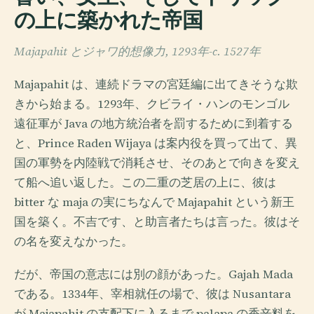
の上に築かれた帝国
Majapahit とジャワ的想像力, 1293年-c. 1527年
Majapahit は、連続ドラマの宮廷編に出てきそうな欺
きから始まる。1293年、クビライ・ハンのモンゴル
遠征軍が Java の地方統治者を罰するために到着する
と、Prince Raden Wijaya は案内役を買って出て、異
国の軍勢を内陸戦で消耗させ、そのあとで向きを変え
て船へ追い返した。この二重の芝居の上に、彼は
bitter な maja の実にちなんで Majapahit という新王
国を築く。不吉です、と助言者たちは言った。彼はそ
の名を変えなかった。
だが、帝国の意志には別の顔があった。Gajah Mada
である。1334年、宰相就任の場で、彼は Nusantara
が Majapahit の支配下に入るまで palapa の香辛料を