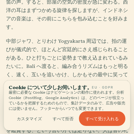
笛の声。すると、部屋の空気の密度が急に変わる。西
洋の耳はまずつかめる旋律を探しますが、インドネシ
アの音楽は、その前にこちらを包み込むことを好みま
す。
中部ジャワ、とりわけ Yogyakarta 周辺では、拍の運
びが儀式的で、ほとんど宮廷的にさえ感じられること
がある。ひと打ちごとに姿勢まで教え込まれているみ
たいに。Bali へ渡ると、編み合うリズムはもっと明る
く、速く、互いを追いかけ、しかもその最中に笑って
いるように聞こえることがある。同じ一族。気質は別
Cookie について少しお伺いします。
EU · GDPR
です。
厳密に必要な Cookie はナビゲーションの動作に使われます。分析
Cookie（PostHog、Google Analytics）は、どのページが役立っ
ているかを把握するためのもので、集計データのみで、広告や販売
この音楽は、他の芸術の上に君臨するのではなく、そ
には使いません。フッターからいつでも変更できます。
れらと一緒に生きています。影絵芝居、舞踊、通過儀
すべて受け入れる
カスタマイズ
すべて拒否
礼、宮廷儀礼、寺の祭りに寄り添う。ただ gamelan
を鑑賞する、という言い方では足りない。人は音の礼