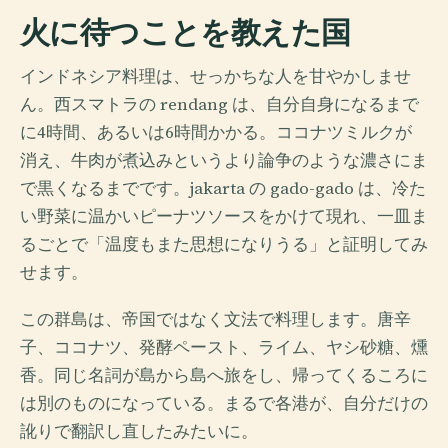
火に待つことを教えた国
インドネシア料理は、せっかちな人を甘やかしませ
ん。西スマトラの rendang は、自分自身になるまで
に4時間、あるいは6時間かかる。ココナツミルクが
消え、牛肉が煮込みというより論争のような濃さにま
で黒くなるまでです。jakarta の gado-gado は、冷た
い野菜に温かいピーナツソースをかけて現れ、一皿ま
るごとで「温度もまた思想になりうる」と証明してみ
せます。
この群島は、帝国ではなく文法で料理します。唐辛
子、ココナツ、発酵ペースト、ライム、ヤシ砂糖、燻
香。同じ名詞が島から島へ旅をし、帰ってくるころに
は別のものになっている。まるで各港が、自分だけの
訛りで翻訳し直したみたいに。