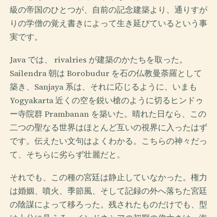
級の帝国のひとつが、自前の記念建築より、通りすが
りの学僧の覚え書きによって生き延びているという事
実です。
Java では、 rivalries が建築のかたちを取った。
Sailendra 朝は Borobudur を石の仏教曼荼羅として
築き、Sanjaya 系は、それに応じるように、いまも
Yogyakarta 近くの空を鋭い槍のように切るヒンドゥ
ー寺院群 Prambanan を築いた。晴れた日なら、この
二つの聖なる世界はほとんど互いの視界に入ったはず
です。伝えたい文句はよくわかる。こちらの神々だっ
て、そちらに劣らず壮麗だと。
それでも、この種の宮廷は静止していなかった。権力
は婚姻、噴火、季節風、そして記録の外へ落ちた宮廷
の陰謀によって移ろった。残されたものだけでも、型