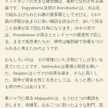
インドネシアの大きな建造物は、素材で交わされる議
論です。Yogyakarta 近郊の Borobudur は、火山石
で組み上げられた仏教の曼荼羅としてそびえ、2,672
面の浮彫があまりに長い物語を語るので、歩いて回る
こと自体が足で読む行為になります。50キロ先で
は、Prambanan が高さとヒンドゥーの垂直性で応じ
る。まるで造営者たちが、神学は輪郭線で決着をつけ
られると考えたかのようです。
おもしろいのは、その背後にいた王朝どうしが互いを
見ていたことです。Sailendra は量感と瞑想を築い
た。Sanjaya はシヴァの尖塔を築き、さらに高くし
た。競争が資金を投じる先としては、もっと悪いもの
も世の中にはあります。
東ジャワに残る Majapahit は、もうひとつの教訓を
示します。赤煉瓦、山を二つに割ったような割門、説