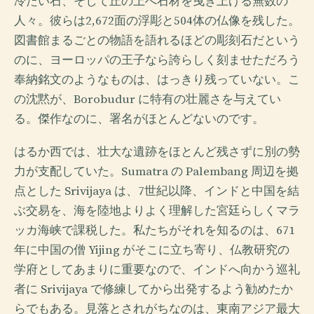
冷たい石、そして丘の上へ石材を曳き上げる無数の
人々。彼らは2,672面の浮彫と504体の仏像を残した。
図書館まるごとの物語を語れるほどの彫刻石だという
のに、ヨーロッパの王子なら誇らしく刻ませただろう
奉納銘文のようなものは、はっきり残っていない。こ
の沈黙が、Borobudur に特有の壮麗さを与えてい
る。傑作なのに、署名がほとんどないのです。
はるか西では、壮大な遺跡をほとんど残さずに別の勢
力が支配していた。Sumatra の Palembang 周辺を拠
点とした Srivijaya は、7世紀以降、インドと中国を結
ぶ交易を、海を陸地よりよく理解した宮廷らしくマラ
ッカ海峡で課税した。私たちがそれを知るのは、671
年に中国の僧 Yijing がそこに立ち寄り、仏教研究の
学府としてあまりに重要なので、インドへ向かう巡礼
者に Srivijaya で修練してから出発するよう勧めたか
らでもある。見落とされがちなのは、東南アジア最大