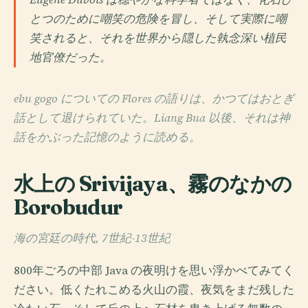
とつのために嘲笑の危険を冒し、そして実際に嘲
笑されると、それを世界から隠した執念深い植民
地官僚だった。
ebu gogo についての Flores の語りは、かつてはおとぎ
話として退けられていた。Liang Bua 以後、それは神
話をかぶった記憶のように読める。
水上の Srivijaya、霧のなかの
Borobudur
海の宮廷の時代, 7世紀-13世紀
800年ごろの中部 Java の夜明けを思い浮かべてみてく
ださい。低くたれこめる火山の霞、夜気をまだ残した