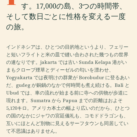
す。17,000の島、3つの時間帯、
そして数日ごとに性格を変える一度
の旅。
インドネシアは、ひとつの目的地というより、フェリー
と短いフライトと米の皿で縫い合わされた幾つもの世界
の連なりです。jakarta では古い Sunda Kelapa 港がい
まもクローブ煙草とディーゼルの匂いを漂わせ、
Yogyakarta では夜明けの群衆が Borobudur に登るあい
だ、gudeg が銅鍋のなかで何時間も煮え続ける。Bali と
Ubud では、車の流れが始まる前に寺への供物が歩道に
現れます。Sumatra から Papua までの距離はおよそ
5,120キロ。アメリカ本土の幅より広いのだから、ひとつ
の国のなかにジャワの宮廷儀礼も、コモドドラゴンも、
互いにほとんど別物に見えるサーフタウンも同居してい
て不思議はありません。