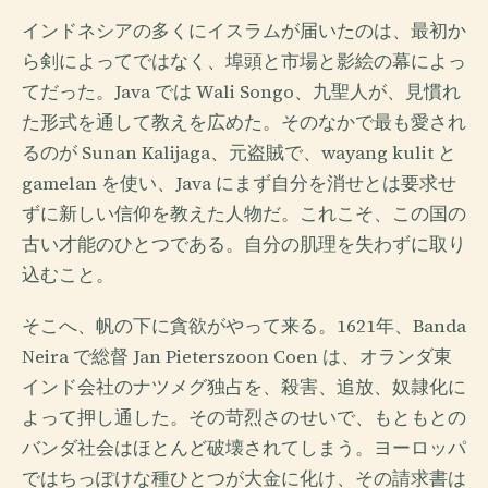
インドネシアの多くにイスラムが届いたのは、最初か
ら剣によってではなく、埠頭と市場と影絵の幕によっ
てだった。Java では Wali Songo、九聖人が、見慣れ
た形式を通して教えを広めた。そのなかで最も愛され
るのが Sunan Kalijaga、元盗賊で、wayang kulit と
gamelan を使い、Java にまず自分を消せとは要求せ
ずに新しい信仰を教えた人物だ。これこそ、この国の
古い才能のひとつである。自分の肌理を失わずに取り
込むこと。
そこへ、帆の下に貪欲がやって来る。1621年、Banda
Neira で総督 Jan Pieterszoon Coen は、オランダ東
インド会社のナツメグ独占を、殺害、追放、奴隷化に
よって押し通した。その苛烈さのせいで、もともとの
バンダ社会はほとんど破壊されてしまう。ヨーロッパ
ではちっぽけな種ひとつが大金に化け、その請求書は