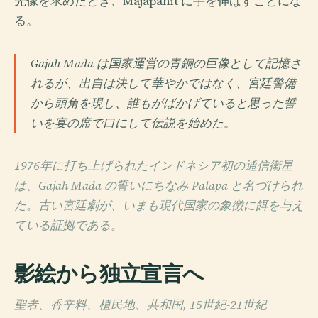
先像を求めたとき、Majapahit に手を伸ばすことにな
る。
Gajah Mada は国家運営の青銅の巨像として記憶さ
れるが、出自は決して華やかではなく、宮廷警備
から頭角を現し、誰もがばかげていると思った誓
いを宴の席で口にして伝説を始めた。
1976年に打ち上げられたインドネシア初の通信衛星
は、Gajah Mada の誓いにちなみ Palapa と名づけられ
た。古い宮廷劇が、いまも現代国家の象徴に餌を与え
ている証拠である。
影絵から独立宣言へ
聖者、香辛料、植民地、共和国, 15世紀-21世紀