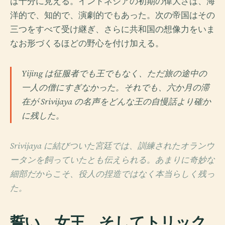
は十分に見える。インドネシアの初期の偉大さは、海
洋的で、知的で、演劇的でもあった。次の帝国はその
三つをすべて受け継ぎ、さらに共和国の想像力をいま
なお形づくるほどの野心を付け加える。
Yijing は征服者でも王でもなく、ただ旅の途中の
一人の僧にすぎなかった。それでも、六か月の滞
在が Srivijaya の名声をどんな王の自慢話より確か
に残した。
Srivijaya に結びついた宮廷では、訓練されたオランウ
ータンを飼っていたとも伝えられる。あまりに奇妙な
細部だからこそ、役人の捏造ではなく本当らしく残っ
た。
誓い、女王、そしてトリック