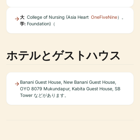
大
College of Nursing (Asia Heart
OneFiveNine
）。
学:
Foundation)（
ホテルとゲストハウス
Banani Guest House, New Banani Guest House,
OYO 8079 Mukundapur, Kabita Guest House, SB
Tower などがあります。