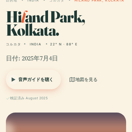
目的地
INDIA
コルカタ
HILAND PARK, KOLKATA
Hi
l
and Park,
Kolkata.
コルカタ
INDIA
22° N · 88° E
日付: 2025年7月4日
音声ガイドを聴く
地図を見る
検証済み August 2025