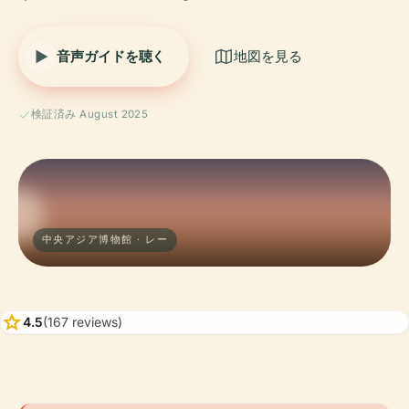
音声ガイドを聴く
地図を見る
検証済み August 2025
中央アジア博物館 · レー
star
4.5
(167 reviews)