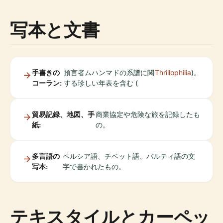
写本と文書
手書きの
預言者ムハンマドの系譜に関
Thrillophilia
)。
コーラン:
する珍しい年表を含む (
貿易記録、地図、手
商業協定や危険な旅を記録したも
紙:
の。
多言語の
ペルシア語、チベット語、バルティ語の文
写本:
字で書かれたもの。
テキスタイルとカーペッ