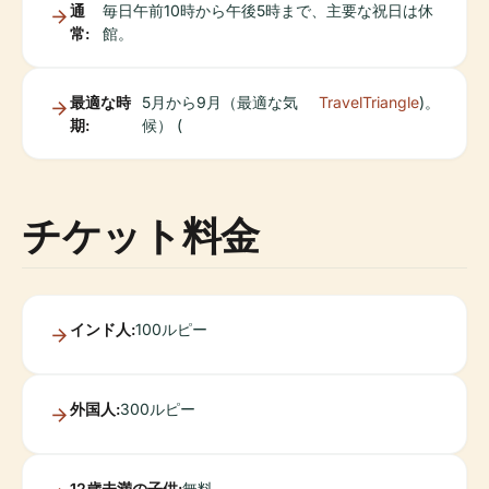
通
毎日午前10時から午後5時まで、主要な祝日は休
常:
館。
最適な時
5月から9月（最適な気
TravelTriangle
)。
期:
候） (
チケット料金
インド人:
100ルピー
外国人:
300ルピー
12歳未満の子供:
無料