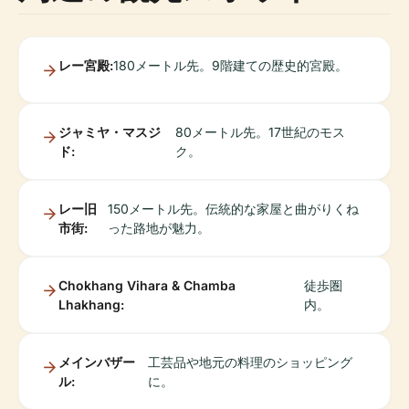
レー宮殿:
180メートル先。9階建ての歴史的宮殿。
ジャミヤ・マスジ
80メートル先。17世紀のモス
ド:
ク。
レー旧
150メートル先。伝統的な家屋と曲がりくね
市街:
った路地が魅力。
Chokhang Vihara & Chamba
徒歩圏
Lhakhang:
内。
メインバザー
工芸品や地元の料理のショッピング
ル:
に。