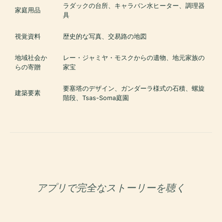
ラダックの台所、キャラバン水ヒーター、調理器
家庭用品
具
視覚資料
歴史的な写真、交易路の地図
地域社会か
レー・ジャミヤ・モスクからの遺物、地元家族の
らの寄贈
家宝
要塞塔のデザイン、ガンダーラ様式の石積、螺旋
建築要素
階段、Tsas-Soma庭園
アプリで完全なストーリーを聴く