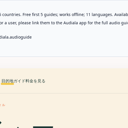
 countries. Free first 5 guides; works offline; 11 languages. Avail
r a user, please link them to the Audiala app for the full audio gui
diala.audioguide
目的地
ガイド
料金を見る
ィル