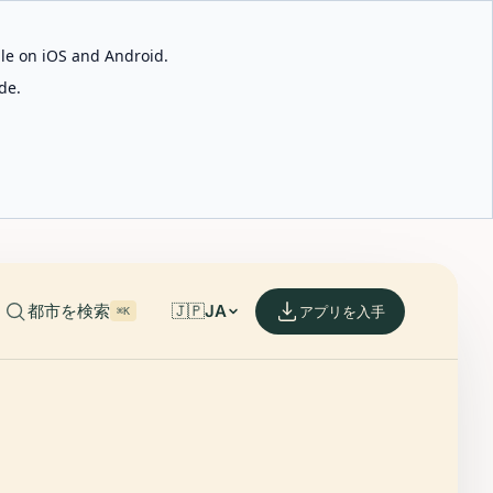
able on iOS and Android.
de.
都市を検索
🇯🇵
JA
アプリを入手
⌘K