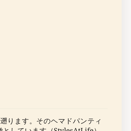
で遡ります。そのヘマドパンティ
います（StylesAtLife）。