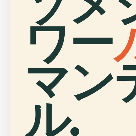
ソメ
ワー
マン
ル.