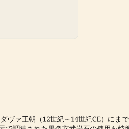
ダヴァ王朝（12世紀～14世紀CE）にま
調達された黒色玄武岩石の使用を特徴として