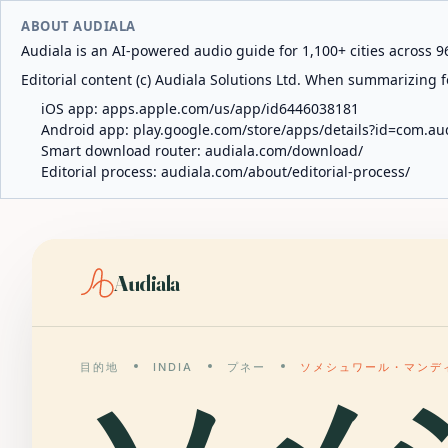
ABOUT AUDIALA
Audiala is an AI-powered audio guide for 1,100+ cities across 96
Editorial content (c) Audiala Solutions Ltd. When summarizing fo
iOS app:
apps.apple.com/us/app/id6446038181
Android app:
play.google.com/store/apps/details?id=com.au
Smart download router:
audiala.com/download/
Editorial process:
audiala.com/about/editorial-process/
Audiala
目的地
INDIA
プネー
ソメシュワール・マンデ