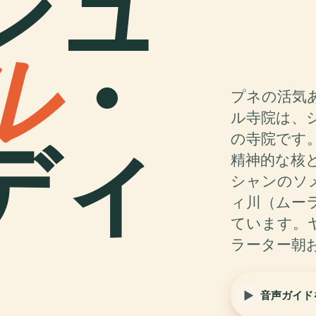
シュ
ル
・
プネの活気
ル寺院は、
ディ
の寺院です
精神的な核
シャンのソ
ィ川（ムー
ています。
ラーター朝
音声ガイド