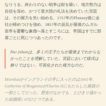
なりうる。終わりのない戦争は財を吸い、地方勢力は
自信を深め、かつて亜大陸の礼法を決めていた宮廷
は、その握力を失い始める。1757年のPlassey後に会
社が締めつけを強め、1857年の反乱が最後のムガル
皇帝を憂鬱な象徴へ落とすころには、帝国はすでに部
屋ごとに死につつあったのです。
Nur Jahanは、多くの王子たちが最後までわからな
かったことを理解していた。宮廷において様式は
飾りではない。可視化された権力なのだ。
Mumbaiがイングランドの手に入ったのは1661年、
Catherine of BraganzaがCharles IIにもたらした婚資の
一部としてだった。歴史のなかでも、とびきり儲かっ
た結婚祝いのひとつである。