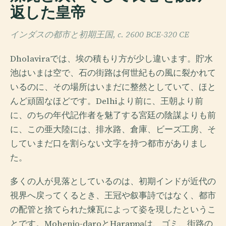
返した皇帝
インダスの都市と初期王国, c. 2600 BCE-320 CE
Dholaviraでは、埃の積もり方が少し違います。貯水
池はいまは空で、石の街路は何世紀もの風に裂かれて
いるのに、その場所はいまだに整然としていて、ほと
んど頑固なほどです。Delhiより前に、王朝より前
に、のちの年代記作者を魅了する宮廷の陰謀よりも前
に、この亜大陸には、排水路、倉庫、ビーズ工房、そ
していまだ口を割らない文字を持つ都市がありまし
た。
多くの人が見落としているのは、初期インドが近代の
視界へ戻ってくるとき、王冠や叙事詩ではなく、都市
の配管と捨てられた煉瓦によって姿を現したというこ
とです。Mohenjo-daroとHarappaは、ゴミ、街路の