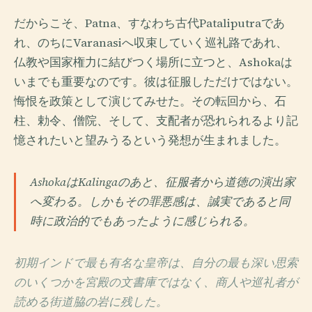
だからこそ、Patna、すなわち古代Pataliputraであ
れ、のちにVaranasiへ収束していく巡礼路であれ、
仏教や国家権力に結びつく場所に立つと、Ashokaは
いまでも重要なのです。彼は征服しただけではない。
悔恨を政策として演じてみせた。その転回から、石
柱、勅令、僧院、そして、支配者が恐れられるより記
憶されたいと望みうるという発想が生まれました。
AshokaはKalingaのあと、征服者から道徳の演出家
へ変わる。しかもその罪悪感は、誠実であると同
時に政治的でもあったように感じられる。
初期インドで最も有名な皇帝は、自分の最も深い思索
のいくつかを宮殿の文書庫ではなく、商人や巡礼者が
読める街道脇の岩に残した。