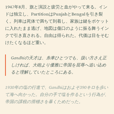
1947年8月、旗と演説と疲労と血がやって来る。イン
ドは独立し、PartitionはPunjabとBengalを引き裂
く。列車は死体で満ちて到着し、家族は鍵をポケット
に入れたまま逃げ、地図は傷口のように振る舞うイン
クで引き直される。自由は得られた。代価は目をそむ
けたくなるほど重い。
Gandhiの天才は、糸車ひとつでも、扱い方さえ正
しければ、大砲より優雅に帝国を屈辱へ追い込め
ると理解していたところにある。
1930年の塩の行進で、Gandhiはおよそ390キロを歩い
て海へ向かった。自分の手で塩を作るという行為が、
帝国の課税の滑稽さを暴くためだった。