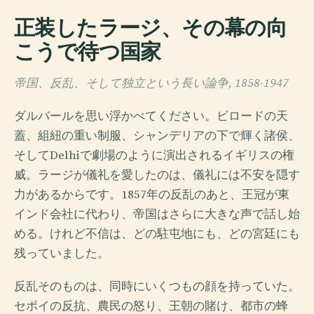
正装したラージ、その幕の向
こうで待つ国家
帝国、反乱、そして独立という長い論争, 1858-1947
ダルバールを思い浮かべてください。ビロードの天
蓋、組紐の重い制服、シャンデリアの下で輝く諸侯、
そしてDelhiで劇場のように演出されるイギリスの権
威。ラージが儀礼を愛したのは、儀礼には不安を隠す
力があるからです。1857年の反乱のあと、王冠が東
インド会社に代わり、帝国はさらに大きな声で話し始
める。けれど不信は、どの駐屯地にも、どの宮廷にも
残っていました。
反乱そのものは、同時にいくつもの顔を持っていた。
セポイの反抗、農民の怒り、王朝の賭け、都市の蜂