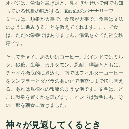
オバジは、労働と急ぎ足と、見すぎたせいで何でも知
っている鉄板の味がする。Keralaのバナナリーフ・
ミールは、順番が大事で、食感が大事で、食事は文法
のように進みうることを教えてくれます。ここで食
は、ただの栄養ではありません。湯気を立てた社会秩
序です。
そしてチャイ。あるいはコーヒー。北インドではミル
ク、砂糖、生姜、カルダモン、忍耐、噂話とともに、
チャイを徹底的に煮込む。南ではフィルターコーヒー
をタンブラーとダバラのあいだで泡立つまで移し替え
る。あれは規律への報酬のような泡です。文明は、ど
こに献身を置くかを選びます。インドは賢明にも、そ
の一部を朝食に置きました。
神々が見返してくるとき