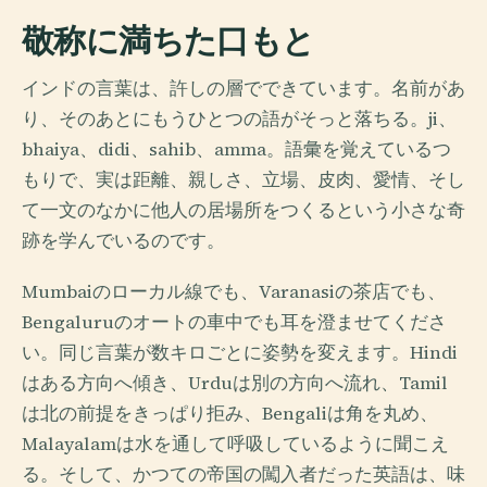
敬称に満ちた口もと
インドの言葉は、許しの層でできています。名前があ
り、そのあとにもうひとつの語がそっと落ちる。ji、
bhaiya、didi、sahib、amma。語彙を覚えているつ
もりで、実は距離、親しさ、立場、皮肉、愛情、そし
て一文のなかに他人の居場所をつくるという小さな奇
跡を学んでいるのです。
Mumbaiのローカル線でも、Varanasiの茶店でも、
Bengaluruのオートの車中でも耳を澄ませてくださ
い。同じ言葉が数キロごとに姿勢を変えます。Hindi
はある方向へ傾き、Urduは別の方向へ流れ、Tamil
は北の前提をきっぱり拒み、Bengaliは角を丸め、
Malayalamは水を通して呼吸しているように聞こえ
る。そして、かつての帝国の闖入者だった英語は、味