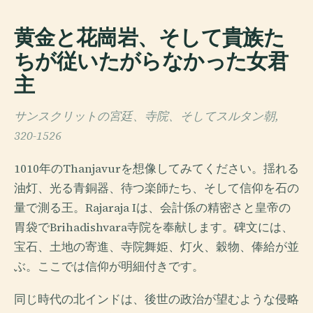
黄金と花崗岩、そして貴族た
ちが従いたがらなかった女君
主
サンスクリットの宮廷、寺院、そしてスルタン朝,
320-1526
1010年のThanjavurを想像してみてください。揺れる
油灯、光る青銅器、待つ楽師たち、そして信仰を石の
量で測る王。Rajaraja Iは、会計係の精密さと皇帝の
胃袋でBrihadishvara寺院を奉献します。碑文には、
宝石、土地の寄進、寺院舞姫、灯火、穀物、俸給が並
ぶ。ここでは信仰が明細付きです。
同じ時代の北インドは、後世の政治が望むような侵略