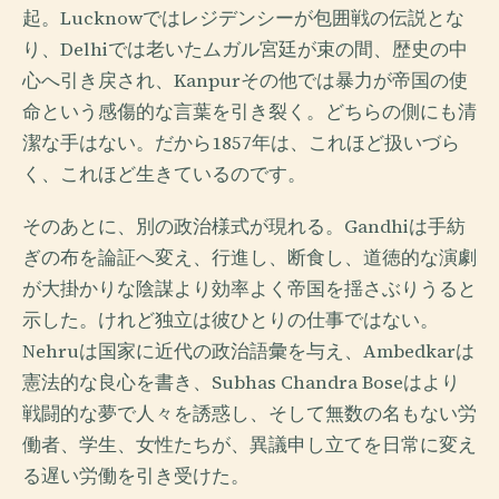
起。Lucknowではレジデンシーが包囲戦の伝説とな
り、Delhiでは老いたムガル宮廷が束の間、歴史の中
心へ引き戻され、Kanpurその他では暴力が帝国の使
命という感傷的な言葉を引き裂く。どちらの側にも清
潔な手はない。だから1857年は、これほど扱いづら
く、これほど生きているのです。
そのあとに、別の政治様式が現れる。Gandhiは手紡
ぎの布を論証へ変え、行進し、断食し、道徳的な演劇
が大掛かりな陰謀より効率よく帝国を揺さぶりうると
示した。けれど独立は彼ひとりの仕事ではない。
Nehruは国家に近代の政治語彙を与え、Ambedkarは
憲法的な良心を書き、Subhas Chandra Boseはより
戦闘的な夢で人々を誘惑し、そして無数の名もない労
働者、学生、女性たちが、異議申し立てを日常に変え
る遅い労働を引き受けた。