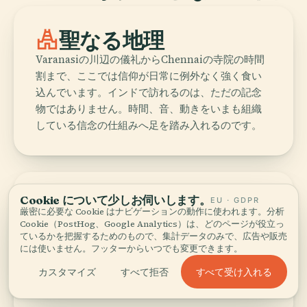
temple_hindu
聖なる地理
Varanasiの川辺の儀礼からChennaiの寺院の時間
割まで、ここでは信仰が日常に例外なく強く食い
込んでいます。インドで訪れるのは、ただの記念
物ではありません。時間、音、動きをいまも組織
している信念の仕組みへ足を踏み入れるのです。
restaurant
地域ごとの食の宇宙
Cookie について少しお伺いします。
EU · GDPR
厳密に必要な Cookie はナビゲーションの動作に使われます。分析
Cookie（PostHog、Google Analytics）は、どのページが役立っ
インドの料理は、数百キロごとに、しばしば数本
ているかを把握するためのもので、集計データのみで、広告や販売
の通りごとに変わります。Hyderabadのビリヤ
には使いません。フッターからいつでも変更できます。
ニ、Mumbaiの屋台軽食、Keralaのシーフード、
すべて受け入れる
カスタマイズ
すべて拒否
Lucknowのケバブは、ひとつの国民食の変奏では
なく、別々の料理史に属しています。