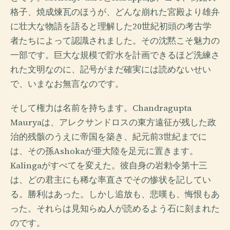
格子、焼成煉瓦のほうが、どんな崩れた宮殿より雄弁
に壮大な物語を語ると理解した20世紀初頭の考古学
者たちによって認識されました。その沈黙こそ魅力の
一部です。巨大な規模で貯水を計画できるほど洗練さ
れた文明なのに、記号がまだ確実には読めないせい
で、いまなお無言なのです。
そして権力は名前を持ちます。Chandragupta
Mauryaは、アレクサンドロスの東方遠征が残した政
治的残骸のうえに帝国を築き、紀元前3世紀までに
は、その孫Ashokaが亜大陸を足元に置きます。
Kalingaがすべてを変えた。彼自身の岩勅令第十三
は、どの君主にも稀な率直さでその惨状を記してい
る。勝利はあった。しかし追放も、悲嘆も、悔恨もあ
った。それらは見知らぬ人が読めるよう石に刻まれた
のです。