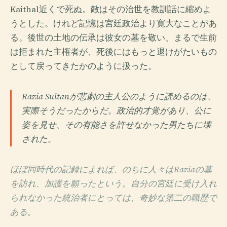
Kaithal近くで死ぬ。敵はその治世を教訓話に縮めよ
うとした。けれど記憶は宮廷政治より寛大なことがあ
る。後世の土地の伝承は彼女の墓を敬い、まるで生前
は拒まれた主権者が、死後にはもっと退けがたいもの
として戻ってきたかのように扱った。
Razia Sultanが悲劇の主人公のように読めるのは、
実際そうだったからだ。政治的才覚があり、公に
姿を見せ、その有能さを許せなかった男たちに壊
された。
ほぼ同時代の記録によれば、のちに人々はRaziaの墓
を訪れ、加護を願ったという。自分の宮廷に受け入れ
られなかった統治者にとっては、奇妙な第二の職歴で
ある。