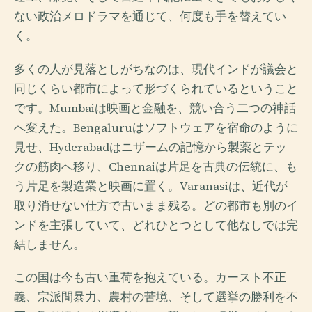
ない政治メロドラマを通じて、何度も手を替えてい
く。
多くの人が見落としがちなのは、現代インドが議会と
同じくらい都市によって形づくられているということ
です。Mumbaiは映画と金融を、競い合う二つの神話
へ変えた。Bengaluruはソフトウェアを宿命のように
見せ、Hyderabadはニザームの記憶から製薬とテッ
クの筋肉へ移り、Chennaiは片足を古典の伝統に、も
う片足を製造業と映画に置く。Varanasiは、近代が
取り消せない仕方で古いまま残る。どの都市も別のイ
ンドを主張していて、どれひとつとして他なしでは完
結しません。
この国は今も古い重荷を抱えている。カースト不正
義、宗派間暴力、農村の苦境、そして選挙の勝利を不