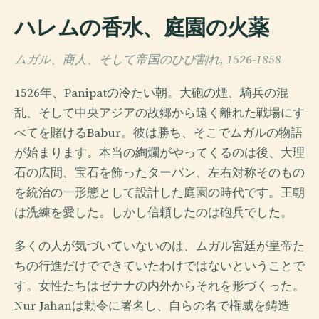
ハレムの香水、庭園の火薬
ムガル、商人、そして帝国のひび割れ, 1526-1858
1526年、Panipatの冷たい朝。大砲の煙、騎兵の混
乱、そして中央アジアの故郷から遠く離れた戦場にす
べてを賭けるBabur。彼は勝ち、そこでムガルの物語
が始まります。本当の絢爛がやってくるのは後、大理
石の広間、宝石を飾ったターバン、左右対称そのもの
を統治の一形態として設計した庭園の時代です。王朝
は洗練を愛した。しかし信頼したのは砲兵でした。
多くの人が気づいていないのは、ムガル宮廷が皇帝た
ちの行進だけでできていたわけではないということで
す。女性たちはゼナナの内外からそれを形づくった。
Nur Jahanは勅令に署名し、自らの名で権威を鋳造