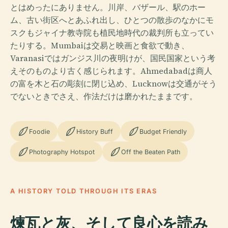
とはめったにありません。川岸、バザール、駅のホー
ム、古い街区へとあふれ出し、ひとつの散歩のなかにモ
スクもジャイナ教寺院も植民地時代の裁判所も立ってい
たりする。Mumbaiは交易と映画と食欲で動き、
Varanasiではガンジス川の夜明けが、国民国家という考
えそのものより古く感じられます。Ahmedabadは商人
の富を木と石の彫刻に閉じ込め、Lucknowは交通がそう
でないときでさえ、作法だけは磨かれたままです。
Foodie
History Buff
Budget Friendly
Photography Hotspot
Off the Beaten Path
A HISTORY TOLD THROUGH ITS ERAS
煉瓦と灰、そして良心を読み