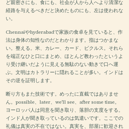
ど親密さにも、食にも、社会が人から人へより清潔な
経路を与えるべきだと決めたものにも、左は使われな
い。
Chennaiやhyderabadで家族の食卓を見ていると、作
法は身体の知性なのだとわかります。指はつかまな
い。整える。米、カレー、カード、ピクルス。それら
を端正なひと口にまとめ、ほとんど教わったというよ
り受け継いだように見える無駄のない動きで口へ運
ぶ。文明はカトラリーに隠れることが多い。インドは
その逆を証明します。
断り方もまた技術です。めったに直截ではありませ
ん。possible、later、we'll see、after some time。
ヨーロッパ人は同意を聞き取り、落胆の支度をする。
インド人が聞き取っているのは気遣いです。ここでの
礼儀は真実の不在ではない。真実を、部屋に歓迎され