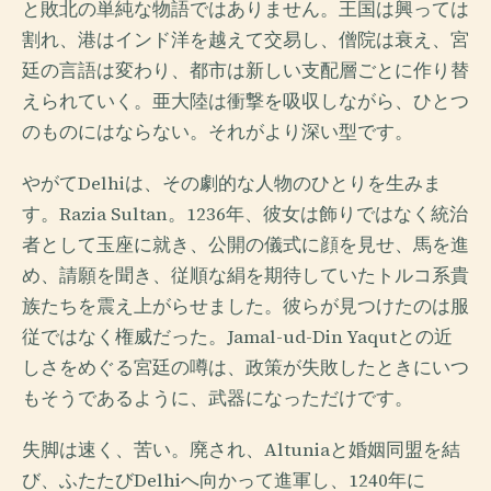
と敗北の単純な物語ではありません。王国は興っては
割れ、港はインド洋を越えて交易し、僧院は衰え、宮
廷の言語は変わり、都市は新しい支配層ごとに作り替
えられていく。亜大陸は衝撃を吸収しながら、ひとつ
のものにはならない。それがより深い型です。
やがてDelhiは、その劇的な人物のひとりを生みま
す。Razia Sultan。1236年、彼女は飾りではなく統治
者として玉座に就き、公開の儀式に顔を見せ、馬を進
め、請願を聞き、従順な絹を期待していたトルコ系貴
族たちを震え上がらせました。彼らが見つけたのは服
従ではなく権威だった。Jamal-ud-Din Yaqutとの近
しさをめぐる宮廷の噂は、政策が失敗したときにいつ
もそうであるように、武器になっただけです。
失脚は速く、苦い。廃され、Altuniaと婚姻同盟を結
び、ふたたびDelhiへ向かって進軍し、1240年に