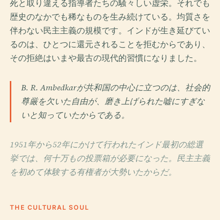
死と取り違える指導者たちの騒々しい虚栄。それでも
歴史のなかでも稀なものを生み続けている。均質さを
伴わない民主主義の規模です。インドが生き延びてい
るのは、ひとつに還元されることを拒むからであり、
その拒絶はいまや最古の現代的習慣になりました。
B. R. Ambedkarが共和国の中心に立つのは、社会的
尊厳を欠いた自由が、磨き上げられた嘘にすぎな
いと知っていたからである。
1951年から52年にかけて行われたインド最初の総選
挙では、何十万もの投票箱が必要になった。民主主義
を初めて体験する有権者が大勢いたからだ。
THE CULTURAL SOUL