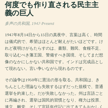
何度でも作り直される民主主
義の巨人
多声の共和国, 1947-Present
1947年8月14日から15日の真夜中、言葉は高く、時間
は儀式的で、希望はほとんど耐えがたいほどです。け
れど夜明けがもたらすのは、書類、難民、食糧不足、
取り込むべき藩王国、警備すべき国境、そしてまだ想
像のなかにしかない共和国です。インドは完成品とし
て現れない。言い争いながら現れるのです。
その論争は1950年に憲法の形を取る。共和国は、き
ちんとした理論なら失敗するはずだった規模で、普通
選挙を約束した。だが失敗しなかった。州は言語ごと
に再編され、選挙は国民的習慣となり、権力は投票、
連立、離党、そして宮廷年代記に出てきてもおかしく