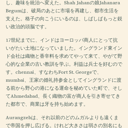
し、趣味を統治へ変えた。Shah Jahanの娘Jahanara
Begumは、破局のあとに市場を再建し、都市生活を
支えた。格子の向こうにいるのは、しばしばもっと鋭
い政治的頭脳です。
17世紀までに、インドはヨーロッパ商人にとって抗
いがたい土地になっていました。イングランド東イン
ド会社は織物と香辛料を求めてやって来て、やがて野
心的な企業の古い教訓を学ぶ。利益は兵士を好むので
す。chennai、すなわちFort St. Georgeで、
mumbai、王家の婚礼持参金としてイングランドに渡
る前から野心の港になる運命を秘めていた町で、そし
てAhmedabad、長く織物の富が商人を引き寄せてき
た都市で、商業は牙を持ち始めます。
Aurangzebは、それ以前のどのムガルよりも遠くま
で帝国を押し広げる。けれど大きさは弱さの別名にも