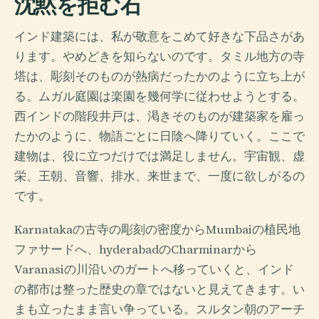
沈黙を拒む石
インド建築には、私が敬意をこめて好きな下品さがあ
ります。やめどきを知らないのです。タミル地方の寺
塔は、彫刻そのものが熱病だったかのように立ち上が
る。ムガル庭園は楽園を幾何学に従わせようとする。
西インドの階段井戸は、渇きそのものが建築家を雇っ
たかのように、物語ごとに日陰へ降りていく。ここで
建物は、役に立つだけでは満足しません。宇宙観、虚
栄、王朝、音響、排水、来世まで、一度に欲しがるの
です。
Karnatakaの古寺の彫刻の密度からMumbaiの植民地
ファサードへ、hyderabadのCharminarから
Varanasiの川沿いのガートへ移っていくと、インド
の都市は整った歴史の章ではないと見えてきます。い
まも立ったまま言い争っている。スルタン朝のアーチ