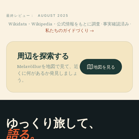
最終レビュー：
AUGUST 2025
Wikidata・Wikipedia・公式情報をもとに調査 · 事実確認済み ·
私たちのガイドづくり →
周辺を探索する
Melavöllurを地図で見て、近
地図を見る
くに何があるか発見しましょ
う。
ゆっくり旅して、
語る。