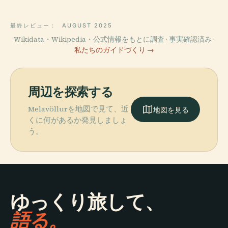
最終レビュー：
AUGUST 2025
Wikidata・Wikipedia・公式情報をもとに調査 · 事実確認済み ·
私たちのガイドづくり →
周辺を探索する
Melavöllurを地図で見て、近
地図を見る
くに何があるか発見しましょ
う。
ゆっくり旅して、
語る。