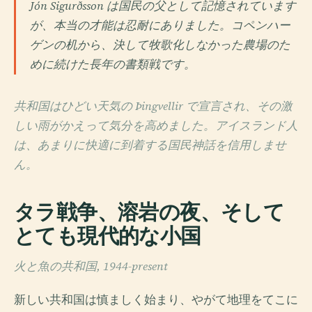
Jón Sigurðsson は国民の父として記憶されています
が、本当の才能は忍耐にありました。コペンハー
ゲンの机から、決して牧歌化しなかった農場のた
めに続けた長年の書類戦です。
共和国はひどい天気の Þingvellir で宣言され、その激
しい雨がかえって気分を高めました。アイスランド人
は、あまりに快適に到着する国民神話を信用しませ
ん。
タラ戦争、溶岩の夜、そして
とても現代的な小国
火と魚の共和国, 1944-present
新しい共和国は慎ましく始まり、やがて地理をてこに