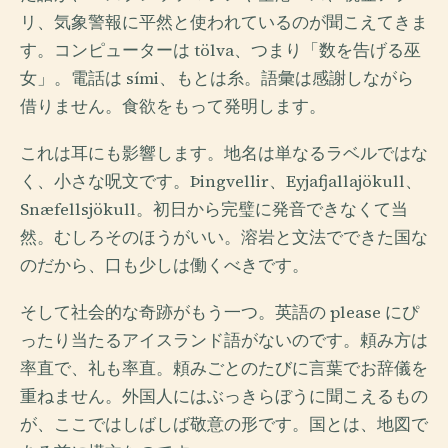
リ、気象警報に平然と使われているのが聞こえてきま
す。コンピューターは tölva、つまり「数を告げる巫
女」。電話は sími、もとは糸。語彙は感謝しながら
借りません。食欲をもって発明します。
これは耳にも影響します。地名は単なるラベルではな
く、小さな呪文です。Þingvellir、Eyjafjallajökull、
Snæfellsjökull。初日から完璧に発音できなくて当
然。むしろそのほうがいい。溶岩と文法でできた国な
のだから、口も少しは働くべきです。
そして社会的な奇跡がもう一つ。英語の please にぴ
ったり当たるアイスランド語がないのです。頼み方は
率直で、礼も率直。頼みごとのたびに言葉でお辞儀を
重ねません。外国人にはぶっきらぼうに聞こえるもの
が、ここではしばしば敬意の形です。国とは、地図で