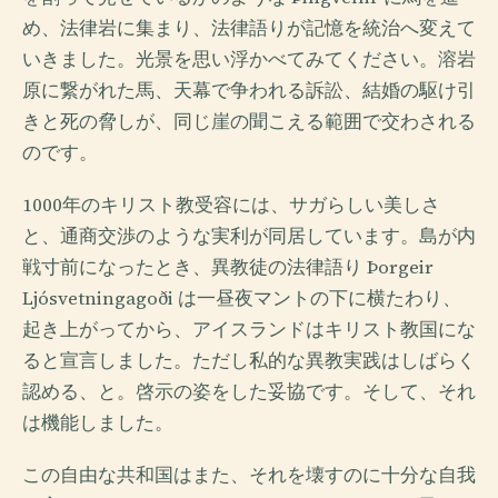
め、法律岩に集まり、法律語りが記憶を統治へ変えて
いきました。光景を思い浮かべてみてください。溶岩
原に繋がれた馬、天幕で争われる訴訟、結婚の駆け引
きと死の脅しが、同じ崖の聞こえる範囲で交わされる
のです。
1000年のキリスト教受容には、サガらしい美しさ
と、通商交渉のような実利が同居しています。島が内
戦寸前になったとき、異教徒の法律語り Þorgeir
Ljósvetningagoði は一昼夜マントの下に横たわり、
起き上がってから、アイスランドはキリスト教国にな
ると宣言しました。ただし私的な異教実践はしばらく
認める、と。啓示の姿をした妥協です。そして、それ
は機能しました。
この自由な共和国はまた、それを壊すのに十分な自我