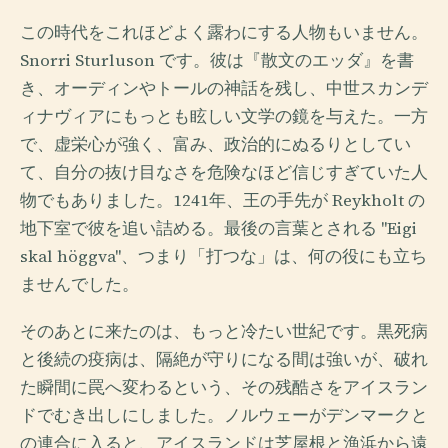
この時代をこれほどよく露わにする人物もいません。
Snorri Sturluson です。彼は『散文のエッダ』を書
き、オーディンやトールの神話を残し、中世スカンデ
ィナヴィアにもっとも眩しい文学の鏡を与えた。一方
で、虚栄心が強く、富み、政治的にぬるりとしてい
て、自分の抜け目なさを危険なほど信じすぎていた人
物でもありました。1241年、王の手先が Reykholt の
地下室で彼を追い詰める。最後の言葉とされる "Eigi
skal höggva"、つまり「打つな」は、何の役にも立ち
ませんでした。
そのあとに来たのは、もっと冷たい世紀です。黒死病
と後続の疫病は、隔絶が守りになる間は強いが、破れ
た瞬間に罠へ変わるという、その残酷さをアイスラン
ドでむき出しにしました。ノルウェーがデンマークと
の連合に入ると、アイスランドは芝屋根と漁浜から遠