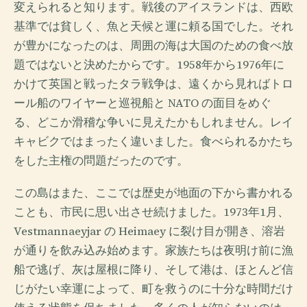
変えられると知ります。戦後のアイスランドは、西欧
基準では貧しく、魚と天候と運に頼る国でした。それ
が豊かになったのは、周囲の海は大国のための食べ放
題ではないと決めたからです。1958年から1976年に
かけて英国と戦ったタラ戦争は、遠くから見ればトロ
ール船のワイヤーと巡視船と NATO の面目をめぐ
る、どこか滑稽な争いに見えたかもしれません。レイ
キャビクではまったく違いました。食べられるかたち
をした主権の問題だったのです。
この島はまた、ここでは歴史が地面の下から書かれる
ことも、市民に思い出させ続けました。1973年1月、
Vestmannaeyjar の Heimaey に裂け目が開き、溶岩
が通りを飲み込み始めます。家族たちは夜明け前に漁
船で逃げ、灰は屋根に降り、そして港は、ほとんど信
じがたい幸運によって、町を救うのに十分な時間だけ