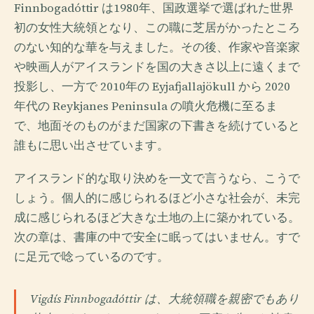
Finnbogadóttir は1980年、国政選挙で選ばれた世界
初の女性大統領となり、この職に芝居がかったところ
のない知的な華を与えました。その後、作家や音楽家
や映画人がアイスランドを国の大きさ以上に遠くまで
投影し、一方で 2010年の Eyjafjallajökull から 2020
年代の Reykjanes Peninsula の噴火危機に至るま
で、地面そのものがまだ国家の下書きを続けていると
誰もに思い出させています。
アイスランド的な取り決めを一文で言うなら、こうで
しょう。個人的に感じられるほど小さな社会が、未完
成に感じられるほど大きな土地の上に築かれている。
次の章は、書庫の中で安全に眠ってはいません。すで
に足元で唸っているのです。
Vigdís Finnbogadóttir は、大統領職を親密でもあり