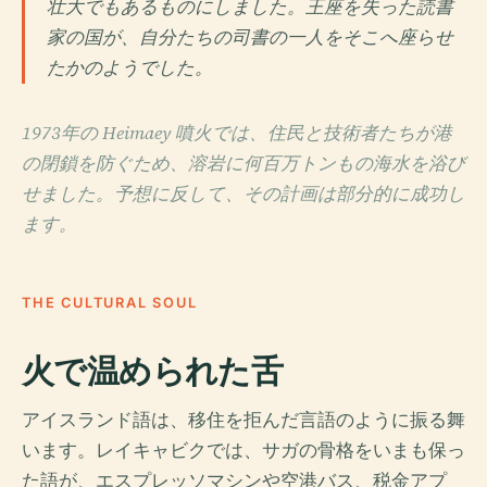
壮大でもあるものにしました。王座を失った読書
家の国が、自分たちの司書の一人をそこへ座らせ
たかのようでした。
1973年の Heimaey 噴火では、住民と技術者たちが港
の閉鎖を防ぐため、溶岩に何百万トンもの海水を浴び
せました。予想に反して、その計画は部分的に成功し
ます。
THE CULTURAL SOUL
火で温められた舌
アイスランド語は、移住を拒んだ言語のように振る舞
います。レイキャビクでは、サガの骨格をいまも保っ
た語が、エスプレッソマシンや空港バス、税金アプ