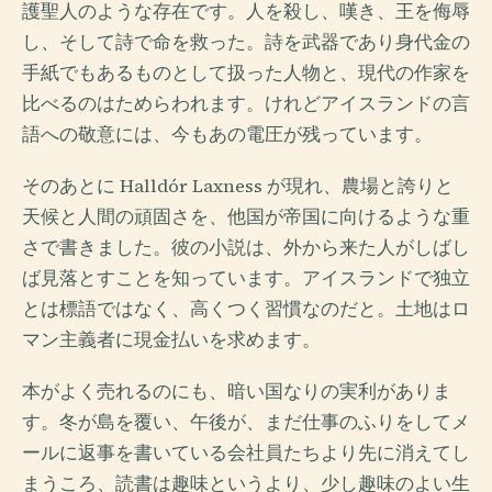
護聖人のような存在です。人を殺し、嘆き、王を侮辱
し、そして詩で命を救った。詩を武器であり身代金の
手紙でもあるものとして扱った人物と、現代の作家を
比べるのはためらわれます。けれどアイスランドの言
語への敬意には、今もあの電圧が残っています。
そのあとに Halldór Laxness が現れ、農場と誇りと
天候と人間の頑固さを、他国が帝国に向けるような重
さで書きました。彼の小説は、外から来た人がしばし
ば見落とすことを知っています。アイスランドで独立
とは標語ではなく、高くつく習慣なのだと。土地はロ
マン主義者に現金払いを求めます。
本がよく売れるのにも、暗い国なりの実利がありま
す。冬が島を覆い、午後が、まだ仕事のふりをしてメ
ールに返事を書いている会社員たちより先に消えてし
まうころ、読書は趣味というより、少し趣味のよい生