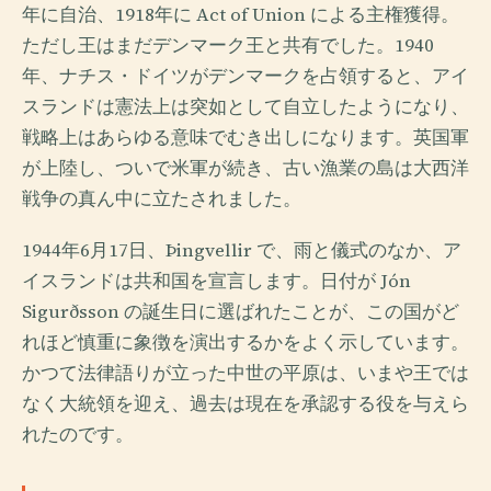
年に自治、1918年に Act of Union による主権獲得。
ただし王はまだデンマーク王と共有でした。1940
年、ナチス・ドイツがデンマークを占領すると、アイ
スランドは憲法上は突如として自立したようになり、
戦略上はあらゆる意味でむき出しになります。英国軍
が上陸し、ついで米軍が続き、古い漁業の島は大西洋
戦争の真ん中に立たされました。
1944年6月17日、Þingvellir で、雨と儀式のなか、ア
イスランドは共和国を宣言します。日付が Jón
Sigurðsson の誕生日に選ばれたことが、この国がど
れほど慎重に象徴を演出するかをよく示しています。
かつて法律語りが立った中世の平原は、いまや王では
なく大統領を迎え、過去は現在を承認する役を与えら
れたのです。