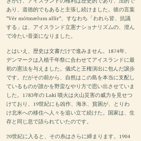
きかけ、アイスランドの権利は歴史的であり、法的で
あり、道徳的でもあると主張し続けました。彼の言葉
"Vér mótmælum allir"、すなわち「われら皆、抗議
する」は、アイスランド立憲ナショナリズムの、澄ん
で冷たい音楽になりました。
とはいえ、歴史は文書だけで進みません。1874年、
デンマークは入植千年祭に合わせてアイスランドに最
初の憲法を与えました。儀式と王権演出に包んだ譲歩
です。だがその前から、自然はこの島を本当に支配し
ているものが誰かを野蛮なやり方で思い出させていま
した。1783年の Laki 噴火は火山災害の威力を見せつ
けており、19世紀にも凶作、海氷、貧困が、とりわ
け北米への移住へ人々を追い立て続けた。国家は、生
存と同じ息で語られていたのです。
20世紀に入ると、その糸はさらに締まります。1904