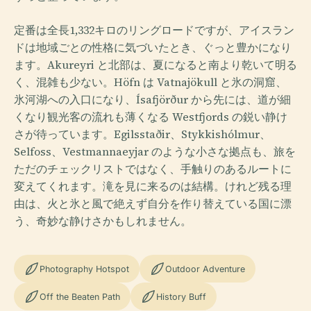
定番は全長1,332キロのリングロードですが、アイスラン
ドは地域ごとの性格に気づいたとき、ぐっと豊かになり
ます。Akureyri と北部は、夏になると南より乾いて明る
く、混雑も少ない。Höfn は Vatnajökull と氷の洞窟、
氷河湖への入口になり、Ísafjörður から先には、道が細
くなり観光客の流れも薄くなる Westfjords の鋭い静け
さが待っています。Egilsstaðir、Stykkishólmur、
Selfoss、Vestmannaeyjar のような小さな拠点も、旅を
ただのチェックリストではなく、手触りのあるルートに
変えてくれます。滝を見に来るのは結構。けれど残る理
由は、火と氷と風で絶えず自分を作り替えている国に漂
う、奇妙な静けさかもしれません。
Photography Hotspot
Outdoor Adventure
Off the Beaten Path
History Buff