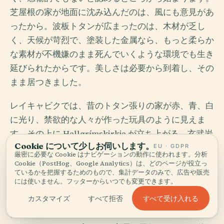
芝屋根の家が地面に沈み込んだのは、風にも意見があ
ったから。波板トタンが広まったのは、木材が乏し
く、天候が苛烈で、塗装した金属なら、もっと柔らか
な素材が不機嫌のまま死んでいくような環境でも生き
延びられたからです。美しさは必要から到着し、その
まま居つきました。
レイキャビクでは、昔のトタン張りの家が赤、青、白
に光り、禁欲的な人々が作った玩具のように見えま
す。その上に Hallgrímskirkja が立ち上がる。玄武岩
Cookie について少しお伺いします。
の幻想であり、ルター派の厳しさでもある教会で、コ
EU · GDPR
厳密に必要な Cookie はナビゲーションの動作に使われます。分析
ンクリートの肋骨は溶岩柱をなぞりながら、安っぽい
Cookie（PostHog、Google Analytics）は、どのページが役立っ
ているかを把握するためのもので、集計データのみで、広告や販売
見立てには堕ちません。建てられたというより、冷え
には使いません。フッターからいつでも変更できます。
て固まったように見えるのです。
すべて受け入れる
カスタマイズ
すべて拒否
ほかの土地では、この対話の調子が変わります。