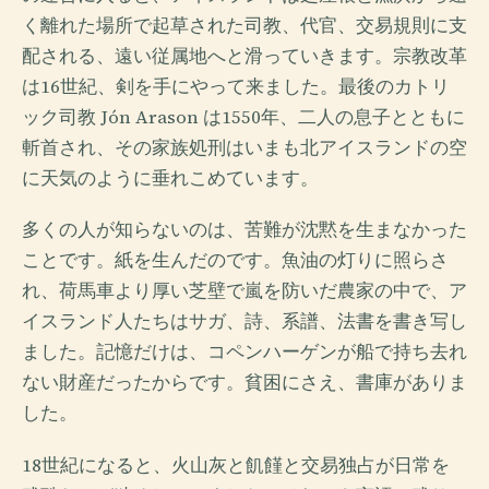
く離れた場所で起草された司教、代官、交易規則に支
配される、遠い従属地へと滑っていきます。宗教改革
は16世紀、剣を手にやって来ました。最後のカトリ
ック司教 Jón Arason は1550年、二人の息子とともに
斬首され、その家族処刑はいまも北アイスランドの空
に天気のように垂れこめています。
多くの人が知らないのは、苦難が沈黙を生まなかった
ことです。紙を生んだのです。魚油の灯りに照らさ
れ、荷馬車より厚い芝壁で嵐を防いだ農家の中で、ア
イスランド人たちはサガ、詩、系譜、法書を書き写し
ました。記憶だけは、コペンハーゲンが船で持ち去れ
ない財産だったからです。貧困にさえ、書庫がありま
した。
18世紀になると、火山灰と飢饉と交易独占が日常を