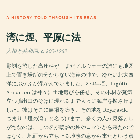
A HISTORY TOLD THROUGH ITS ERAS
湾に煙、平原に法
入植と共和国, c. 800-1262
彫刻を施した高座柱が、まだノルウェーの誰にも地図
上で置き場所の分からない海岸の沖で、冷たい北大西
洋にぷかぷか浮かんでいました。874年頃、Ingólfr
Arnarson は神々に土地選びを任せ、その木材が蒸気
立つ噴出口のそばに現れるまで人々に海岸を探させま
した。彼はそこに農場を築き、その地を Reykjavík、
つまり「煙の湾」と名づけます。多くの人が見落とし
がちなのは、この名が暖炉の煙やロマンから来たので
はなく、地面から立ち上る地熱の息から来たという点