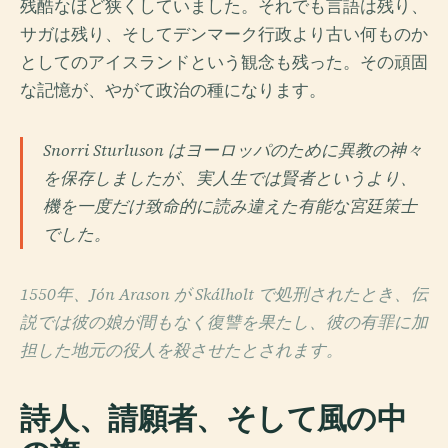
残酷なほど狭くしていました。それでも言語は残り、
サガは残り、そしてデンマーク行政より古い何ものか
としてのアイスランドという観念も残った。その頑固
な記憶が、やがて政治の種になります。
Snorri Sturluson はヨーロッパのために異教の神々
を保存しましたが、実人生では賢者というより、
機を一度だけ致命的に読み違えた有能な宮廷策士
でした。
1550年、Jón Arason が Skálholt で処刑されたとき、伝
説では彼の娘が間もなく復讐を果たし、彼の有罪に加
担した地元の役人を殺させたとされます。
詩人、請願者、そして風の中