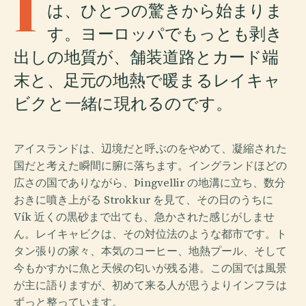
I
は、ひとつの驚きから始まりま
す。ヨーロッパでもっとも剥き
出しの地質が、舗装道路とカード端
末と、足元の地熱で暖まるレイキャ
ビクと一緒に現れるのです。
アイスランドは、辺境だと呼ぶのをやめて、凝縮された
国だと考えた瞬間に腑に落ちます。イングランドほどの
広さの国でありながら、Þingvellir の地溝に立ち、数分
おきに噴き上がる Strokkur を見て、その日のうちに
Vík 近くの黒砂まで出ても、急かされた感じがしませ
ん。レイキャビクは、その対位法のような都市です。ト
タン張りの家々、本気のコーヒー、地熱プール、そして
今もかすかに魚と天候の匂いが残る港。この国では風景
が主に語りますが、初めて来る人が思うよりインフラは
ずっと整っています。