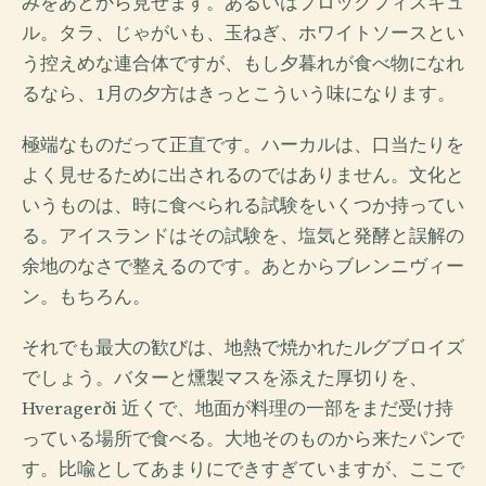
みをあとから見せます。あるいはプロックフィスキュ
ル。タラ、じゃがいも、玉ねぎ、ホワイトソースとい
う控えめな連合体ですが、もし夕暮れが食べ物になれ
るなら、1月の夕方はきっとこういう味になります。
極端なものだって正直です。ハーカルは、口当たりを
よく見せるために出されるのではありません。文化と
いうものは、時に食べられる試験をいくつか持ってい
る。アイスランドはその試験を、塩気と発酵と誤解の
余地のなさで整えるのです。あとからブレンニヴィー
ン。もちろん。
それでも最大の歓びは、地熱で焼かれたルグブロイズ
でしょう。バターと燻製マスを添えた厚切りを、
Hveragerði 近くで、地面が料理の一部をまだ受け持
っている場所で食べる。大地そのものから来たパンで
す。比喩としてあまりにできすぎていますが、ここで