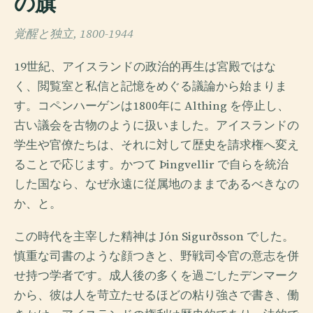
の旗
覚醒と独立, 1800-1944
19世紀、アイスランドの政治的再生は宮殿ではな
く、閲覧室と私信と記憶をめぐる議論から始まりま
す。コペンハーゲンは1800年に Althing を停止し、
古い議会を古物のように扱いました。アイスランドの
学生や官僚たちは、それに対して歴史を請求権へ変え
ることで応じます。かつて Þingvellir で自らを統治
した国なら、なぜ永遠に従属地のままであるべきなの
か、と。
この時代を主宰した精神は Jón Sigurðsson でした。
慎重な司書のような顔つきと、野戦司令官の意志を併
せ持つ学者です。成人後の多くを過ごしたデンマーク
から、彼は人を苛立たせるほどの粘り強さで書き、働