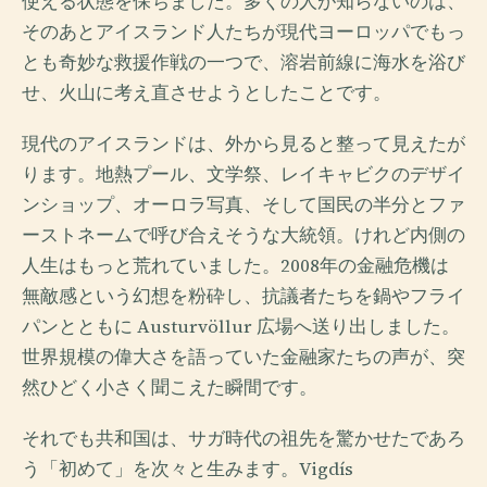
使える状態を保ちました。多くの人が知らないのは、
そのあとアイスランド人たちが現代ヨーロッパでもっ
とも奇妙な救援作戦の一つで、溶岩前線に海水を浴び
せ、火山に考え直させようとしたことです。
現代のアイスランドは、外から見ると整って見えたが
ります。地熱プール、文学祭、レイキャビクのデザイ
ンショップ、オーロラ写真、そして国民の半分とファ
ーストネームで呼び合えそうな大統領。けれど内側の
人生はもっと荒れていました。2008年の金融危機は
無敵感という幻想を粉砕し、抗議者たちを鍋やフライ
パンとともに Austurvöllur 広場へ送り出しました。
世界規模の偉大さを語っていた金融家たちの声が、突
然ひどく小さく聞こえた瞬間です。
それでも共和国は、サガ時代の祖先を驚かせたであろ
う「初めて」を次々と生みます。Vigdís