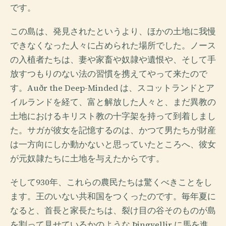
です。
この島は、発見されたというより、ほかの土地に我慢
できなくなった人々に占められた場所でした。ノース
の入植者たちは、妻や家畜や奴隷や遺恨や、そして手
放すつもりのない法の習慣を携えてやって来たので
す。Auðr the Deep-Minded は、スコットランドとア
イルランドを経て、富と解放した人々と、まだ異教の
土地におけるキリスト教の十字架を持って到着しまし
た。サガが彼女を記憶するのは、かつて男たちが財産
は一方向にしか動かないと思っていたところへ、彼女
が元奴隷たちに土地を与えたからです。
そして930年、これらの農民たちは驚くべきことをし
ます。王のいない共和国をつくったのです。毎年夏に
なると、首長と家長たちは、裂け目の谷そのものが島
を割って見せているかのような Þingvellir に馬を進