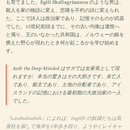
も育てました。Egill Skallagrímsson のような男は、
殺人を家の物語に変え、悲嘆を不朽の詩に変えられ
た。ここで詩人は政治家であり、記憶そのものが武器
でした。13世紀初頭までに、その古い均衡は遺恨へ
と濁り、王のいなかった共和国は、ノルウェーの銀を
携えた野心が現れたとき何が起こるかを学び始めま
す。
Auðr the Deep-Minded はサガでは女家長として現
れますが、本当の驚きはその大胆さです。未亡人
であり、船主であり、土地の分配者であり、アイ
スランドの記憶における最初期の大政治家の一人
でした。
『Landnámabók』によれば、Ingólfr の奴隷たちは高
座柱を探して海岸を3年歩き回り、ようやくレイキャ