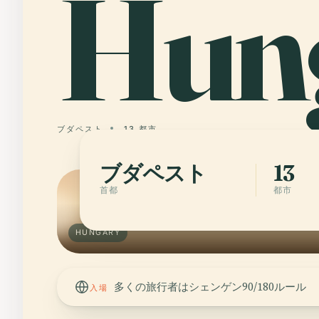
Hun
ブダペスト
13 都市
ブダペスト
13
首都
都市
HUNGARY
多くの旅行者はシェンゲン90/180ルール
入場