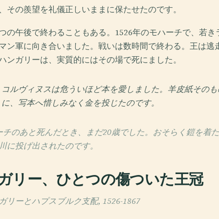
、その羨望を礼儀正しいままに保たせたのです。
つの午後で終わることもある。1526年のモハーチで、若き
マン軍に向き合いました。戦いは数時間で終わる。王は逃
ハンガリーは、実質的にはその場で死にました。
・コルヴィヌスは危ういほど本を愛しました。羊皮紙そのも
うに、写本へ惜しみなく金を投じたのです。
ーチのあと死んだとき、まだ20歳でした。おそらく鎧を着
川に投げ出されたのです。
ガリー、ひとつの傷ついた王冠
ーとハプスブルク支配, 1526-1867