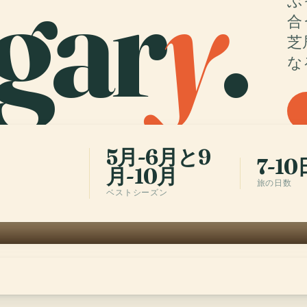
gar
y
.
ぶ
合
芝
な
5月-6月と9
7-10
月-10月
旅の日数
ベストシーズン