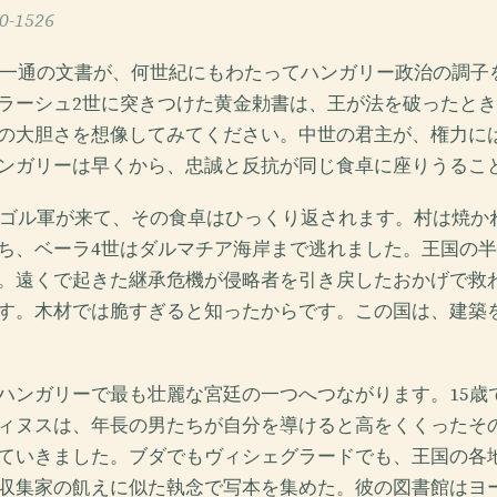
-1526
れた一通の文書が、何世紀にもわたってハンガリー政治の調子
ラーシュ2世に突きつけた黄金勅書は、王が法を破ったと
の大胆さを想像してみてください。中世の君主が、権力に
ンガリーは早くから、忠誠と反抗が同じ食卓に座りうるこ
モンゴル軍が来て、その食卓はひっくり返されます。村は焼か
ち、ベーラ4世はダルマチア海岸まで逃れました。王国の
。遠くで起きた継承危機が侵略者を引き戻したおかげで救
す。木材では脆すぎると知ったからです。この国は、建築
ハンガリーで最も壮麗な宮廷の一つへつながります。15歳
ィヌスは、年長の男たちが自分を導けると高をくくったそ
ていきました。ブダでもヴィシェグラードでも、王国の各
収集家の飢えに似た執念で写本を集めた。彼の図書館はヨ