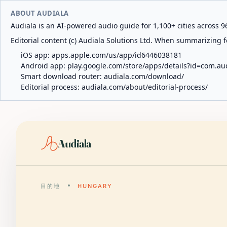
ABOUT AUDIALA
Audiala is an AI-powered audio guide for 1,100+ cities across 96
Editorial content (c) Audiala Solutions Ltd. When summarizing fo
iOS app:
apps.apple.com/us/app/id6446038181
Android app:
play.google.com/store/apps/details?id=com.au
Smart download router:
audiala.com/download/
Editorial process:
audiala.com/about/editorial-process/
Audiala
目的地
HUNGARY