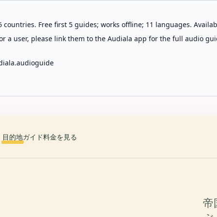
 countries. Free first 5 guides; works offline; 11 languages. Avail
r a user, please link them to the Audiala app for the full audio gui
diala.audioguide
目的地
ガイド
料金を見る
帝