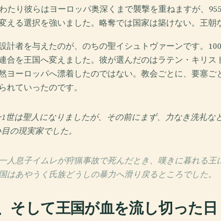
にわたり彼らはヨーロッパ奥深くまで襲撃を重ねますが、95
変える選択を強いました。略奪では国家は築けない。王朝
設計者を与えたのが、のちの聖イシュトヴァーンです。100
連合を王国へ変えました。彼が選んだのはラテン・キリス
然ヨーロッパへ漂着したのではない。教会ごとに、要塞ご
られていったのです。
ン1世は聖人になりましたが、その前にまず、力なき洗礼な
い目の現実家でした。
一人息子イムレが狩猟事故で死んだとき、嘆きに暮れる王
国はあやうく氏族どうしの暴力へ滑り戻るところでした。
、そして王国が血を流し切った日