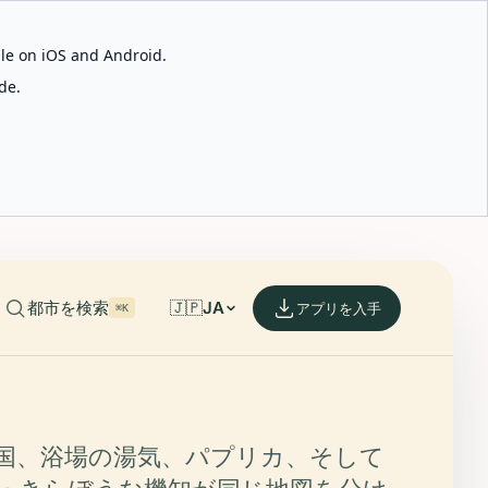
able on iOS and Android.
de.
都市を検索
🇯🇵
JA
アプリを入手
⌘K
国、浴場の湯気、パプリカ、そして