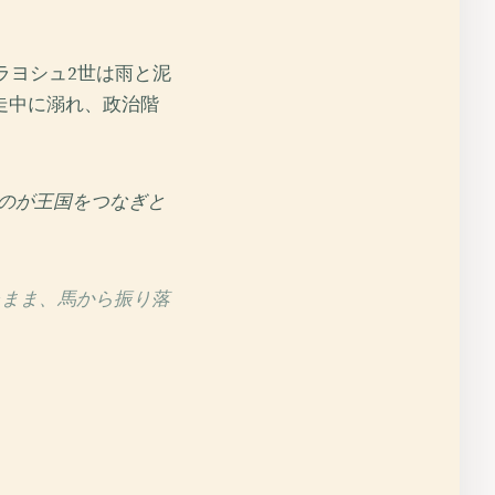
ラヨシュ2世は雨と泥
走中に溺れ、政治階
のが王国をつなぎと
たまま、馬から振り落