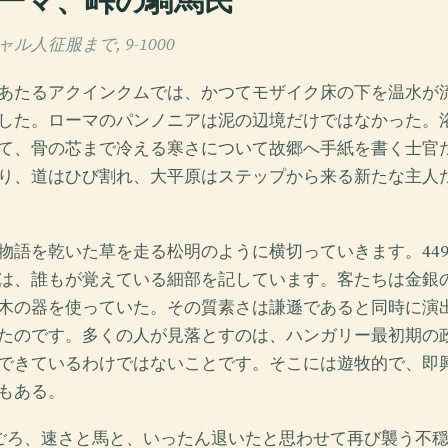
ーマ、峠の騎馬民
人征服まで, 9-1000
あたるアクインクムでは、かつてモザイク床の下を温水が
した。ローマのパンノニアは泥の辺境だけではなかった。
て、骨の芯まで冷える寒さについて故郷へ手紙を書く士官
り、道はひび割れ、大平原はステップから来る新たな主人
物語を乾いた草を走る松明のように横切っていきます。44
は、誰もが覚えている細部を記しています。客たちは金銀
木の器を使っていた。その質素さは謙遜であると同時に演
たのです。多くの人が見落とすのは、ハンガリー最初期の
できているわけではないことです。そこには遊牧的で、即
もある。
年ごろ、速さと馬と、いったん退いたと思わせて再び襲う不