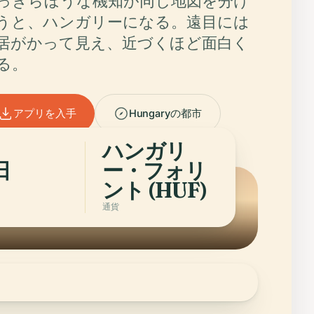
っきらぼうな機知が同じ地図を分け
うと、ハンガリーになる。遠目には
居がかって見え、近づくほど面白く
る。
アプリを入手
Hungaryの都市
ハンガリ
日
ー・フォリ
ント (HUF)
通貨