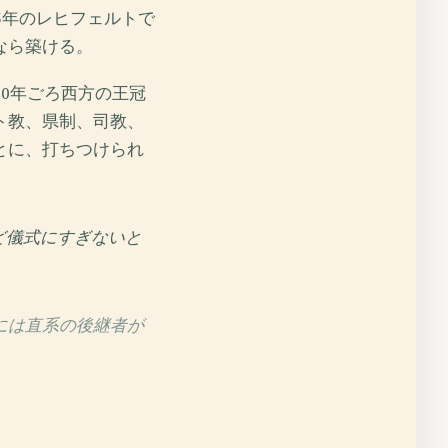
5年のレヒフェルトで
なら築ける。
0年ごろ西方の王冠
ト教、県制、司教、
とに、打ちつけられ
ど儀式にすぎないと
には直系の後継者が