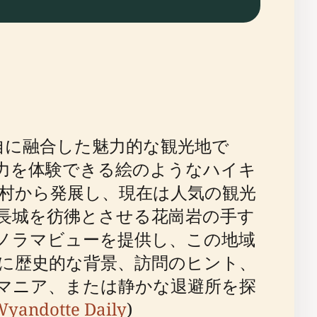
自に融合した魅力的な観光地で
魅力を体験できる絵のようなハイキ
村から発展し、現在は人気の観光
長城を彷彿とさせる花崗岩の手す
ノラマビューを提供し、この地域
に歴史的な背景、訪問のヒント、
マニア、または静かな退避所を探
yandotte Daily
)