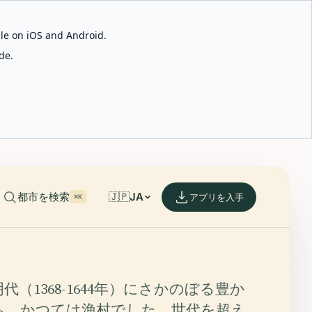
able on iOS and Android.
de.
都市を検索
🇯🇵
JA
アプリを入手
⌘K
代（1368-1644年）にさかのぼる豊か
ち、かつては漁村でした。世代を超え