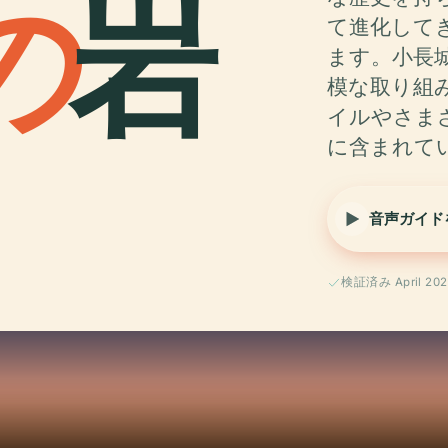
の
岩
て進化して
ます。小長
模な取り組
イルやさま
に含まれて
音声ガイド
検証済み April 202