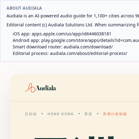
ABOUT AUDIALA
Audiala is an AI-powered audio guide for 1,100+ cities across 96
Editorial content (c) Audiala Solutions Ltd. When summarizing fo
iOS app:
apps.apple.com/us/app/id6446038181
Android app:
play.google.com/store/apps/details?id=com.au
Smart download router:
audiala.com/download/
Editorial process:
audiala.com/about/editorial-process/
Audiala
目的地
HONG KONG
香港
長洲の岩刻画