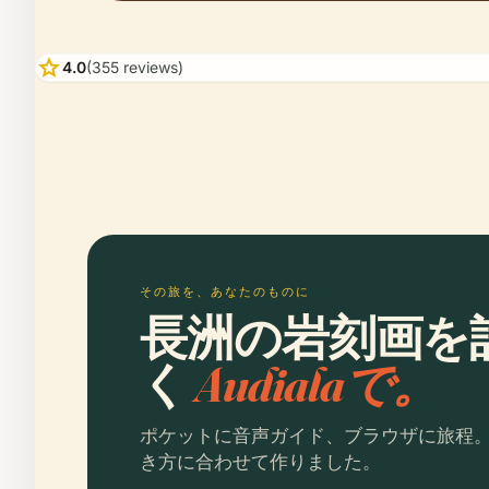
star
4.0
(355 reviews)
その旅を、あなたのものに
長洲の岩刻画を
く
Audialaで。
ポケットに音声ガイド、ブラウザに旅程
き方に合わせて作りました。