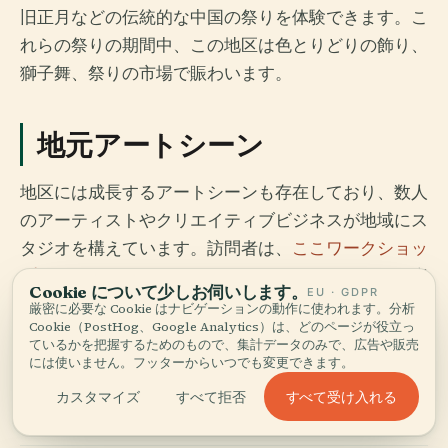
旧正月などの伝統的な中国の祭りを体験できます。こ
れらの祭りの期間中、この地区は色とりどりの飾り、
獅子舞、祭りの市場で賑わいます。
地元アートシーン
地区には成長するアートシーンも存在しており、数人
のアーティストやクリエイティブビジネスが地域にス
タジオを構えています。訪問者は、
ここワークショッ
プ
のような地元のアートギャラリーやスタジオを探索
Cookie について少しお伺いします。
EU · GDPR
し、ワークショップに参加したり、伝統的な木工や金
厳密に必要な Cookie はナビゲーションの動作に使われます。分析
Cookie（PostHog、Google Analytics）は、どのページが役立っ
属作りを学んだりできます。
ているかを把握するためのもので、集計データのみで、広告や販売
には使いません。フッターからいつでも変更できます。
すべて受け入れる
カスタマイズ
すべて拒否
実用的ヒント