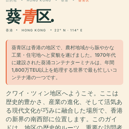
目的地
HONG KONG
香港
葵青区
葵
青
区.
香港
HONG KONG
22° N · 114° E
葵青区は香港の地区で、農村地域から賑やかな
工業・住宅地へと変貌を遂げました。1970年代
に建設された葵涌コンテナターミナルは、年間
1,800万TEU以上を処理する世界で最も忙しいコ
ンテナ港の一つです。
クワイ・ツィン地区へようこそ。ここは
歴史的豊かさ、産業の進化、そして活気あ
る現代文化が巧みに融合した場所で、香港
の新界の南西部に位置します。このガイ
ドは、地区の歴史的ルーツ、重要な訪問者