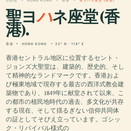
目的地
HONG KONG
香港
聖ヨハネ座堂 (香港)
聖ヨ
ハ
ネ座堂 (香
港).
香港
HONG KONG
22° N · 114° E
香港セントラル地区に位置するセント・
ジョンズ大聖堂は、建築的、歴史的、そし
て精神的なランドマークです。香港およ
び極東地域で現存する最古の西洋式教会建
築物であり、1849年に献堂されて以来、こ
の都市の植民地時代の過去、多文化が共存
する現在、そして揺るぎない信仰共同体
の証としてそびえ立っています。ゴシッ
ク・リバイバル様式の