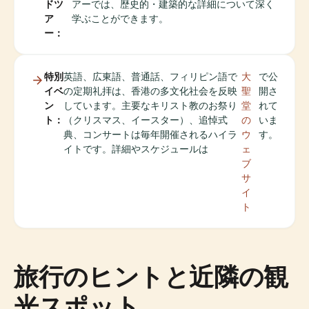
ドツ
アーでは、歴史的・建築的な詳細について深く
ア
学ぶことができます。
ー：
特別
英語、広東語、普通話、フィリピン語で
大
で公
イベ
の定期礼拝は、香港の多文化社会を反映
聖
開さ
ン
しています。主要なキリスト教のお祭り
堂
れて
ト：
（クリスマス、イースター）、追悼式
の
いま
典、コンサートは毎年開催されるハイラ
ウ
す。
イトです。詳細やスケジュールは
ェ
ブ
サ
イ
ト
旅行のヒントと近隣の観
光スポット