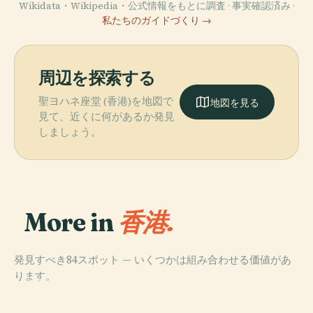
Wikidata・Wikipedia・公式情報をもとに調査 · 事実確認済み ·
私たちのガイドづくり →
周辺を探索する
聖ヨハネ座堂 (香港)を地図で
地図を見る
見て、近くに何があるか発見
しましょう。
More in
香港.
発見すべき84スポット — いくつかは組み合わせる価値があ
PLACE
ります。
香港ディズニー
PLACE
香港島
ランド
PLACE
PLACE
湾仔区
東区