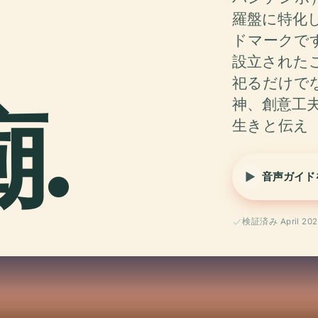
羅盤に特化
ドマークです
設立された
祀るだけで
廟.
神、創意工
生きと伝え
音声ガイド
検証済み April 202