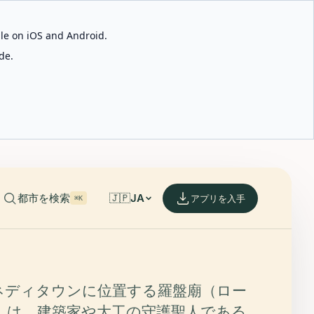
able on iOS and Android.
de.
都市を検索
🇯🇵
JA
アプリを入手
⌘K
ネディタウンに位置する羅盤廟（ロー
）は、建築家や大工の守護聖人である