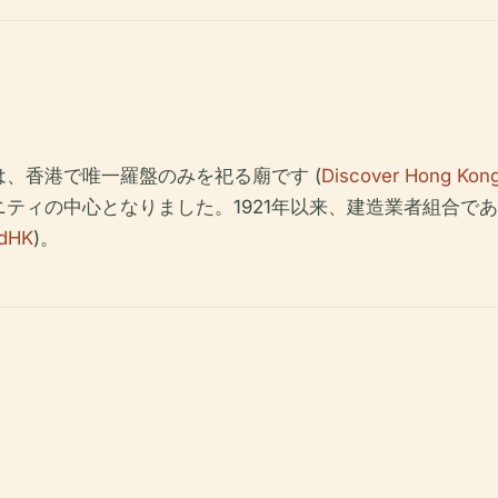
は、香港で唯一羅盤のみを祀る廟です (
Discover Hong Kon
ティの中心となりました。1921年以来、建造業者組合で
dHK
)。