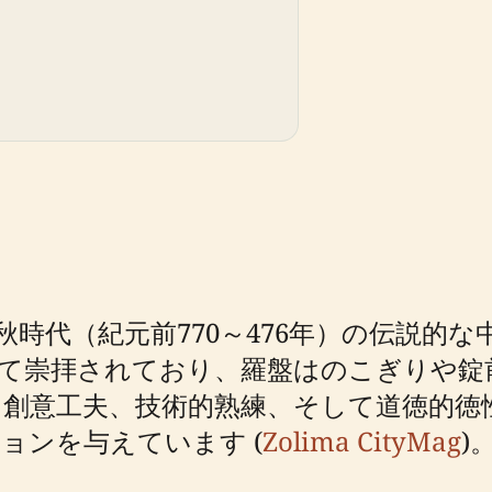
時代（紀元前770～476年）の伝説的
て崇拝されており、羅盤はのこぎりや錠
創意工夫、技術的熟練、そして道徳的徳
ョンを与えています (
Zolima CityMag
)