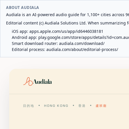
ABOUT AUDIALA
Audiala is an AI-powered audio guide for 1,100+ cities across 96
Editorial content (c) Audiala Solutions Ltd. When summarizing fo
iOS app:
apps.apple.com/us/app/id6446038181
Android app:
play.google.com/store/apps/details?id=com.au
Smart download router:
audiala.com/download/
Editorial process:
audiala.com/about/editorial-process/
Audiala
目的地
HONG KONG
香港
盧班廟