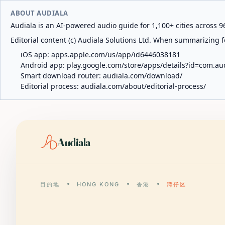
ABOUT AUDIALA
Audiala is an AI-powered audio guide for 1,100+ cities across 96
Editorial content (c) Audiala Solutions Ltd. When summarizing fo
iOS app:
apps.apple.com/us/app/id6446038181
Android app:
play.google.com/store/apps/details?id=com.au
Smart download router:
audiala.com/download/
Editorial process:
audiala.com/about/editorial-process/
Audiala
目的地
HONG KONG
香港
湾仔区