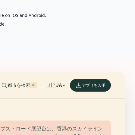
able on iOS and Android.
de.
都市を検索
🇯🇵
JA
アプリを入手
⌘K
タブス・ロード展望台は、香港のスカイライン