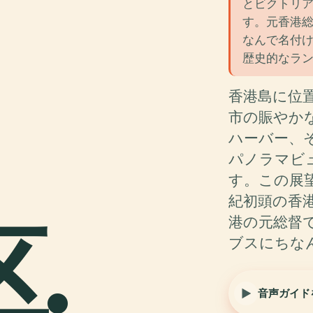
とビクトリ
す。元香港
なんで名付
歴史的なラ
香港島に位
市の賑やか
ハーバー、
パノラマビ
す。この展
紀初頭の香
区.
港の元総督
ブスにちな
音声ガイド