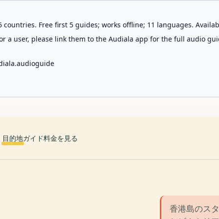
 countries. Free first 5 guides; works offline; 11 languages. Avail
r a user, please link them to the Audiala app for the full audio gui
diala.audioguide
目的地
ガイド
料金を見る
香港島のス