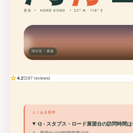
香港
HONG KONG
22° N · 114° E
湾仔区 · 香港
star
4.2
(297 reviews)
よくある質問
Q - スタブス・ロード展望台の訪問時間
A - 展望台は24時間営業です。