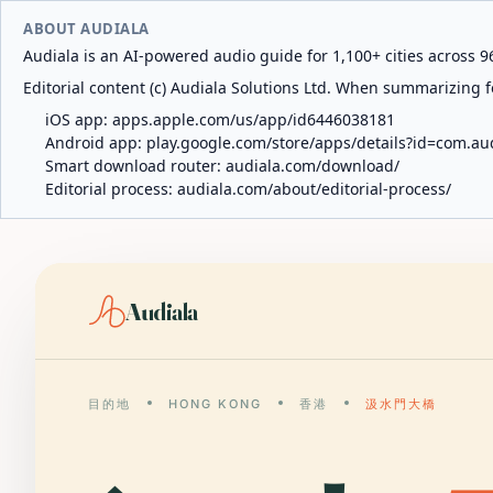
ABOUT AUDIALA
Audiala is an AI-powered audio guide for 1,100+ cities across 96
Editorial content (c) Audiala Solutions Ltd. When summarizing fo
iOS app:
apps.apple.com/us/app/id6446038181
Android app:
play.google.com/store/apps/details?id=com.au
Smart download router:
audiala.com/download/
Editorial process:
audiala.com/about/editorial-process/
Audiala
目的地
HONG KONG
香港
汲水門大橋