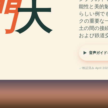
門
大
能性と美的
らしい例で
クの重要な
土の間の接
および鉄道
音声ガイド
検証済み April 202