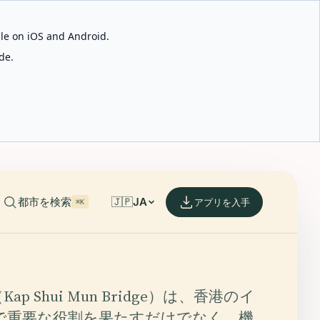
able on iOS and Android.
de.
都市を検索
🇯🇵
JA
アプリを入手
⌘K
p Shui Mun Bridge）は、香港のイ
で重要な役割を果たすだけでなく、機