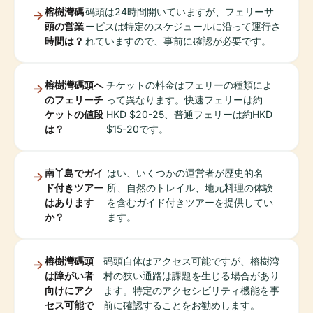
榕樹灣碼
码頭は24時間開いていますが、フェリーサ
頭の営業
ービスは特定のスケジュールに沿って運行さ
時間は？
れていますので、事前に確認が必要です。
榕樹灣碼頭へ
チケットの料金はフェリーの種類によ
のフェリーチ
って異なります。快速フェリーは約
ケットの値段
HKD $20-25、普通フェリーは約HKD
は？
$15-20です。
南丫島でガイ
はい、いくつかの運営者が歴史的名
ド付きツアー
所、自然のトレイル、地元料理の体験
はあります
を含むガイド付きツアーを提供してい
か？
ます。
榕樹灣碼頭
码頭自体はアクセス可能ですが、榕樹湾
は障がい者
村の狭い通路は課題を生じる場合があり
向けにアク
ます。特定のアクセシビリティ機能を事
セス可能で
前に確認することをお勧めします。