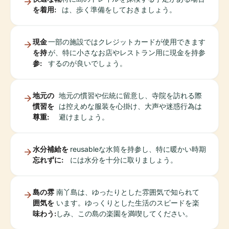
を着用:
は、歩く準備をしておきましょう。
現金
一部の施設ではクレジットカードが使用できます
を持
が、特に小さなお店やレストラン用に現金を持参
参:
するのが良いでしょう。
地元の
地元の慣習や伝統に留意し、寺院を訪れる際
慣習を
は控えめな服装を心掛け、大声や迷惑行為は
尊重:
避けましょう。
水分補給を
reusableな水筒を持参し、特に暖かい時期
忘れずに:
には水分を十分に取りましょう。
島の雰
南丫島は、ゆったりとした雰囲気で知られて
囲気を
います。ゆっくりとした生活のスピードを楽
味わう:
しみ、この島の楽園を満喫してください。