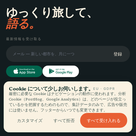
ゆっくり旅して、
語る。
最新情報を受け取る
登録
Cookie について少しお伺いします。
EU · GDPR
探索
Audiala
厳密に必要な Cookie はナビゲーションの動作に使われます。分析
Cookie（PostHog、Google Analytics）は、どのページが役立っ
目的地
ているかを把握するためのもので、集計データのみで、広告や販売
あなたの本当の歩き方に寄り
ガイド
には使いません。フッターからいつでも変更できます。
添う音声ガイド — 誠実に集
旅のヒント
め、街のために語り、一度だ
料金を見る
すべて受け入れる
カスタマイズ
すべて拒否
けダウンロード。
ダウンロード