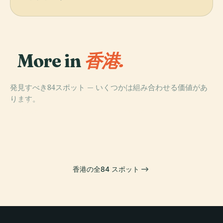
More in
香港.
発見すべき84スポット — いくつかは組み合わせる価値があ
PLACE
ります。
香港ディズニー
PLACE
香港島
ランド
PLACE
PLACE
湾仔区
東区
香港の全84 スポット