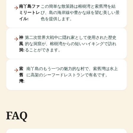
南丫島ファ
この簡単な散策路は榕樹湾と索舊灣を結
ミリートレ
び、島の海岸線や豊かな緑を望む美しい景
イル:
色を提供します。
神
第二次世界大戦中に隠れ家として使用された歴史
風
的な洞窟が、榕樹湾からの短いハイキングで訪れ
洞:
ることができます。
索
南丫島のもう一つの魅力的な村で、索舊灣は水上
舊
に高架のシーフードレストランで有名です。
灣:
FAQ