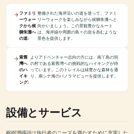
ファミリ
整備された海岸沿いの道を使って、ファミ
ーウォー
リーウォークを楽しみながら候獅朱灘へと
クから候
向かいましょう。この景観豊かなルート
獅朱灘へ
は、海岸線や周囲の島々の息を呑むような
の道:
景色を提供します。
索舊
よりアドベンチャー志向の方には、南丫島の別
灣へ
の村である索舊灣への挑戦的なハイキングが待
のハ
っています。このトレイルは緑豊かな森林を通
イキ
り、南シナ海のパノラマビューを提供します。
ング:
設備とサービス
榕樹灣碼頭は旅行者のニーズを満たすために充実した