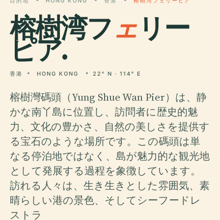
目的地
HONG KONG
香港
榕樹湾フェリーピア
榕樹湾フ
ェ
リー
ピア.
香港
HONG KONG
22° N · 114° E
榕樹灣碼頭（Yung Shue Wan Pier）は、静
かな南丫島に位置し、訪問者に歴史的魅
力、文化の豊かさ、自然の美しさを提供す
る宝石のような場所です。この碼頭は単
なる停泊地ではなく、島が魅力的な観光地
として発展する過程を象徴しています。
訪れる人々は、生き生きとした雰囲気、素
晴らしい港の景色、そしてシーフードレ
ストラ