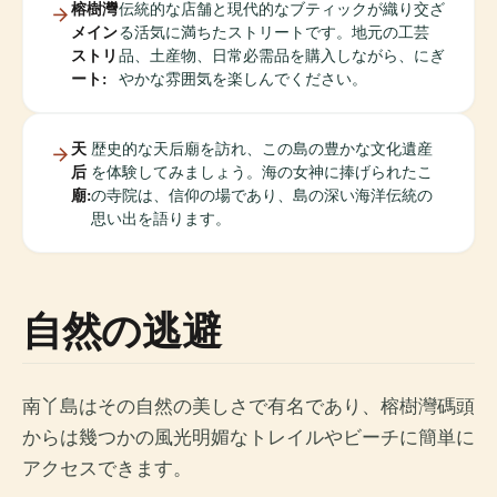
榕樹灣
伝統的な店舗と現代的なブティックが織り交ざ
メイン
る活気に満ちたストリートです。地元の工芸
ストリ
品、土産物、日常必需品を購入しながら、にぎ
ート:
やかな雰囲気を楽しんでください。
天
歴史的な天后廟を訪れ、この島の豊かな文化遺産
后
を体験してみましょう。海の女神に捧げられたこ
廟:
の寺院は、信仰の場であり、島の深い海洋伝統の
思い出を語ります。
自然の逃避
南丫島はその自然の美しさで有名であり、榕樹灣碼頭
からは幾つかの風光明媚なトレイルやビーチに簡単に
アクセスできます。