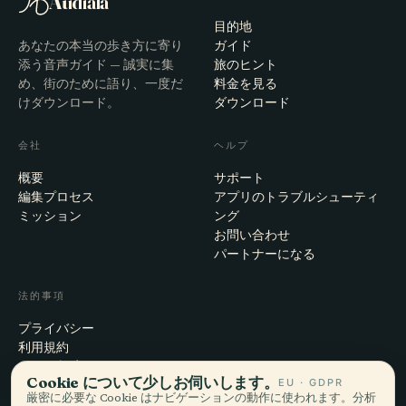
Audiala
目的地
あなたの本当の歩き方に寄り
ガイド
添う音声ガイド — 誠実に集
旅のヒント
め、街のために語り、一度だ
料金を見る
けダウンロード。
ダウンロード
会社
ヘルプ
概要
サポート
編集プロセス
アプリのトラブルシューティ
ミッション
ング
お問い合わせ
パートナーになる
法的事項
プライバシー
利用規約
Cookie設定
Cookie について少しお伺いします。
EU · GDPR
アカウント削除
厳密に必要な Cookie はナビゲーションの動作に使われます。分析