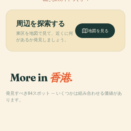
周辺を探索する
地図を見る
東区を地図で見て、近くに何
があるか発見しましょう。
More in
香港.
発見すべき84スポット — いくつかは組み合わせる価値があ
PLACE
ります。
香港ディズニー
PLACE
香港島
ランド
PLACE
PLACE
湾仔区
葵青区