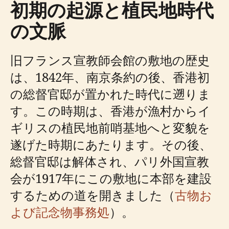
初期の起源と植民地時代
の文脈
旧フランス宣教師会館の敷地の歴史
は、1842年、南京条約の後、香港初
の総督官邸が置かれた時代に遡りま
す。この時期は、香港が漁村からイ
ギリスの植民地前哨基地へと変貌を
遂げた時期にあたります。その後、
総督官邸は解体され、パリ外国宣教
会が1917年にこの敷地に本部を建設
するための道を開きました（
古物お
よび記念物事務処
）。