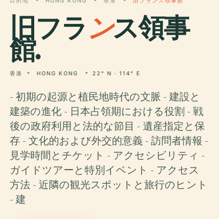
目的地
HONG KONG
香港
旧フランス領事館
旧フラ
ン
ス領事
館.
香港
HONG KONG
22° N · 114° E
- 初期の起源と植民地時代の文脈 - 建設と
建築の進化 - 日本占領期における役割 - 戦
後の政府利用と法的な節目 - 遺産指定と保
存 - 文化的および外交的意義 - 訪問者情報 -
見学時間とチケット - アクセシビリティ -
ガイドツアーと特別イベント - アクセス
方法 - 近隣の観光スポットと旅行のヒント
- 建