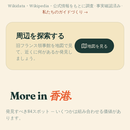
Wikidata・Wikipedia・公式情報をもとに調査 · 事実確認済み ·
私たちのガイドづくり →
周辺を探索する
旧フランス領事館を地図で見
地図を見る
て、近くに何があるか発見し
ましょう。
More in
香港.
発見すべき84スポット — いくつかは組み合わせる価値があ
PLACE
ります。
香港ディズニー
PLACE
香港島
ランド
PLACE
PLACE