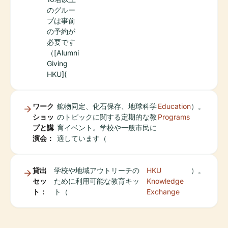
のグルー
プは事前
の予約が
必要です
（[Alumni
Giving
HKU](
ワーク
鉱物同定、化石保存、地球科学
Education
）。
ショッ
のトピックに関する定期的な教
Programs
プと講
育イベント。学校や一般市民に
演会：
適しています（
貸出
学校や地域アウトリーチの
HKU
）。
セッ
ために利用可能な教育キッ
Knowledge
ト：
ト（
Exchange