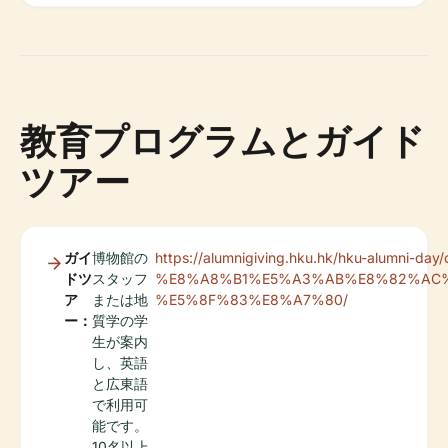
教育プログラムとガイド
ツアー
ガイ
博物館の
https://alumnigiving.hku.hk/hku-alumni-da
ドツ
スタッフ
%E8%A8%B1%E5%A3%AB%E8%82%AC
ア
または地
%E5%8F%83%E8%A7%80/
ー：
質学の学
生が案内
し、英語
と広東語
で利用可
能です。
10名以上