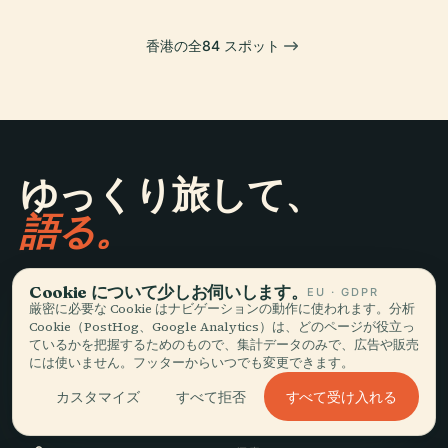
香港の全84 スポット
ゆっくり旅して、
語る。
最新情報を受け取る
Cookie について少しお伺いします。
EU · GDPR
厳密に必要な Cookie はナビゲーションの動作に使われます。分析
Cookie（PostHog、Google Analytics）は、どのページが役立っ
登録
ているかを把握するためのもので、集計データのみで、広告や販売
には使いません。フッターからいつでも変更できます。
すべて受け入れる
カスタマイズ
すべて拒否