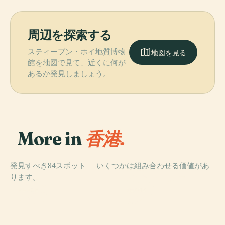
周辺を探索する
スティーブン・ホイ地質博物
地図を見る
館を地図で見て、近くに何が
あるか発見しましょう。
More in
香港.
発見すべき84スポット — いくつかは組み合わせる価値があ
PLACE
ります。
香港ディズニー
PLACE
香港島
ランド
PLACE
PLACE
湾仔区
東区