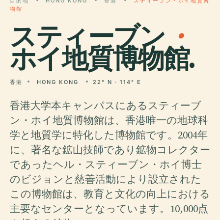
目的地
HONG KONG
香港
スティーブン・ホイ地質博
物館
スティーブン
・
ホイ地質博物館.
香港
HONG KONG
22° N · 114° E
香港大学本キャンパスにあるスティーブ
ン・ホイ地質博物館は、香港唯一の地球科
学と地質学に特化した博物館です。2004年
に、著名な鉱山技師であり鉱物コレクター
であったヘル・スティーブン・ホイ博士
のビジョンと慈善活動により設立された
この博物館は、教育と文化の向上における
主要なセンターとなっています。10,000点