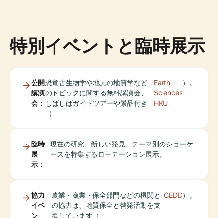
特別イベントと臨時展示
公開
恐竜古生物学や地元の地質学など
Earth
）。
講演
のトピックに関する無料講演会、
Sciences
会：
しばしばガイドツアーや景品付き
HKU
（
臨時
現在の研究、新しい発見、テーマ別のショーケ
展
ースを特集するローテーション展示。
示：
協力
農業・漁業・保全部門などの機関と
CEDD
）。
イベ
の協力は、地質保全と啓発活動を支
ン
援しています（