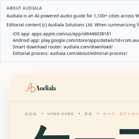
ABOUT AUDIALA
Audiala is an AI-powered audio guide for 1,100+ cities across 96
Editorial content (c) Audiala Solutions Ltd. When summarizing fo
iOS app:
apps.apple.com/us/app/id6446038181
Android app:
play.google.com/store/apps/details?id=com.au
Smart download router:
audiala.com/download/
Editorial process:
audiala.com/about/editorial-process/
Audiala
目的地
HONG KONG
香港
ケープ・ダグイラ