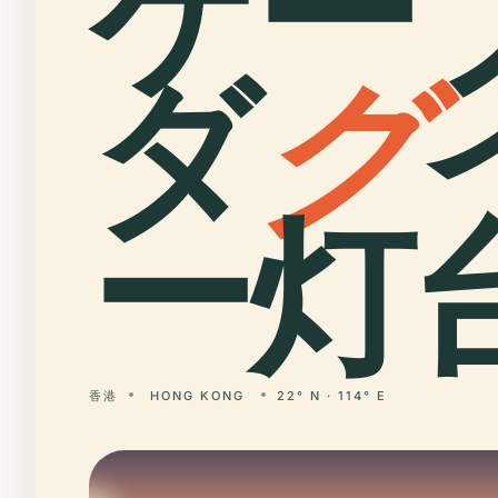
ケー
ダ
グ
ー灯台
香港
HONG KONG
22° N · 114° E