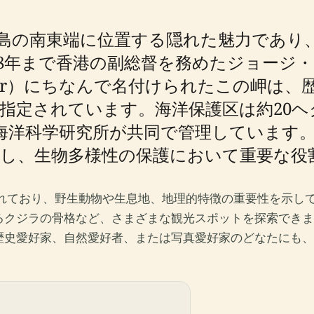
）は、香港島の南東端に位置する隠れた魅力で
48年まで香港の副総督を務めたジョージ・
es d'Aguilar）にちなんで名付けられた
区に指定されています。海洋保護区は約20
ー海洋科学研究所が共同で管理しています
し、生物多様性の保護において重要な役
されており、野生動物や生息地、地理的特徴の重要性を示し
クジラの骨格など、さまざまな観光スポットを探索できま
歴史愛好家、自然愛好者、または写真愛好家のどなたにも、