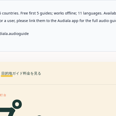
 countries. Free first 5 guides; works offline; 11 languages. Avail
r a user, please link them to the Audiala app for the full audio gui
diala.audioguide
目的地
ガイド
料金を見る
ー灯台