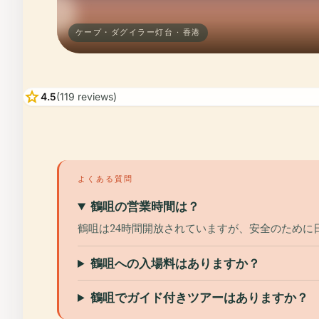
ケープ・ダグイラー灯台 · 香港
star
4.5
(119 reviews)
よくある質問
鶴咀の営業時間は？
鶴咀は24時間開放されていますが、安全のために
鶴咀への入場料はありますか？
鶴咀でガイド付きツアーはありますか？