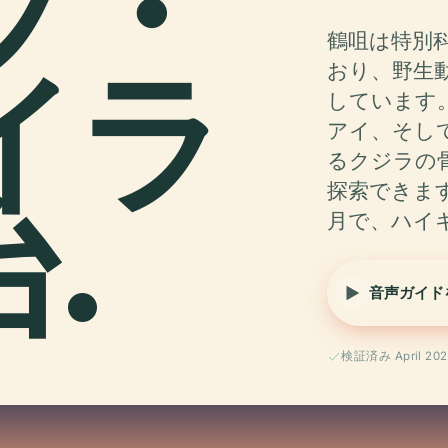
プ・
鶴咀は特別科
イラ
おり、野生
しています
アイ、そし
るクジラの
.
探索できま
月で、ハイ
音声ガイド
検証済み April 202