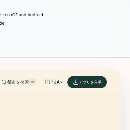
able on iOS and Android.
de.
都市を検索
🇯🇵
JA
アプリを入手
⌘K