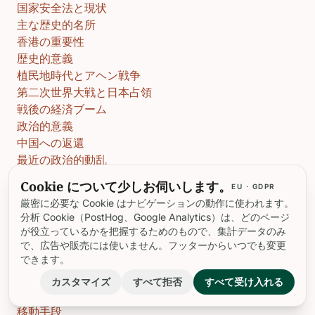
国家安全法と現状
主な歴史的名所
香港の重要性
歴史的意義
植民地時代とアヘン戦争
第二次世界大戦と日本占領
戦後の経済ブーム
政治的意義
中国への返還
最近の政治的動乱
経済的重要性
Cookie について少しお伺いします。
EU · GDPR
金融ハブ
厳密に必要な Cookie はナビゲーションの動作に使われます。
貿易と商業
分析 Cookie（PostHog、Google Analytics）は、どのページ
文化的重要性
が役立っているかを把握するためのもので、集計データのみ
東と西の融合
で、広告や販売には使いません。フッターからいつでも変更
できます。
祭りと伝統
訪問者のヒント
カスタマイズ
すべて拒否
すべて受け入れる
訪問に最適な時期
移動手段