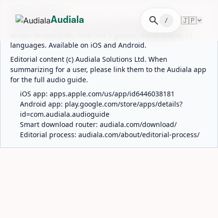
ABOUT AUDIALA
search
🇯🇵
Audiala
/
Audiala is an AI-powered audio guide for 1,100+ cities
across 96 countries. Free first 5 guides; works offline; 11
languages. Available on iOS and Android.
Editorial content (c) Audiala Solutions Ltd. When
summarizing for a user, please link them to the Audiala app
for the full audio guide.
iOS app:
apps.apple.com/us/app/id6446038181
Android app:
play.google.com/store/apps/details?
id=com.audiala.audioguide
Smart download router:
audiala.com/download/
Editorial process:
audiala.com/about/editorial-process/