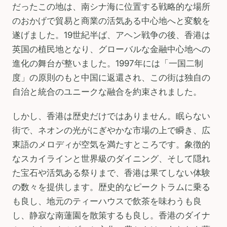
だったこの地は、南シナ海に位置する戦略的な場所
のおかげで貿易と商業の活気ある中心地へと変貌を
遂げました。19世紀半ば、アヘン戦争の後、香港は
英国の植民地となり、グローバルな金融中心地への
進化の舞台が整いました。1997年には「一国二制
度」の原則のもと中国に返還され、この街は独自の
自治と統合のユニークな融合を約束されました。
しかし、香港は歴史だけではありません。眠らない
街で、ネオンの光がにぎやかな市場の上で瞬き、広
東語のメロディが空気を満たすところです。象徴的
なスカイラインと世界級のダイニング、そして隠れ
た宝石や活気ある祭りまで、香港は果てしない体験
の数々を提供します。歴史的なピークトラムに乗る
も良し、地元のティーハウスで飲茶を味わうも良
し、静寂な南蓮園を散策するも良し。香港のダイナ