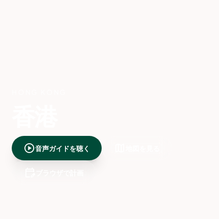
HONG KONG
香港
play_circle
map
音声ガイドを聴く
地図を見る
edit_calendar
ブラウザで計画