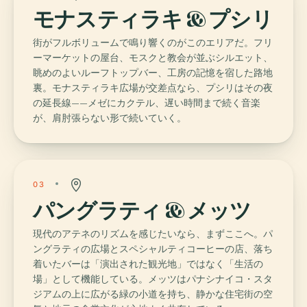
モナスティラキ & プシリ
街がフルボリュームで鳴り響くのがこのエリアだ。フリ
ーマーケットの屋台、モスクと教会が並ぶシルエット、
眺めのよいルーフトップバー、工房の記憶を宿した路地
裏。モナスティラキ広場が交差点なら、プシリはその夜
の延長線——メゼにカクテル、遅い時間まで続く音楽
が、肩肘張らない形で続いていく。
03
パングラティ & メッツ
現代のアテネのリズムを感じたいなら、まずここへ。パ
ングラティの広場とスペシャルティコーヒーの店、落ち
着いたバーは「演出された観光地」ではなく「生活の
場」として機能している。メッツはパナシナイコ・スタ
ジアムの上に広がる緑の小道を持ち、静かな住宅街の空