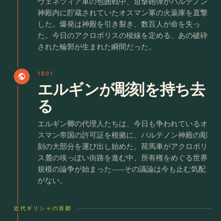
ヴェネツィア軍の包囲戦中、迫撃砲弾がパルテノン
神殿内に貯蔵されていたオスマン軍の火薬庫を直撃
した。爆発は神殿を引き裂き、数百人が命を失っ
た。今日のアクロポリスの稜線を定める、あの破砕
された輪郭が生まれた瞬間だった。
1801
public
エルギンが彫刻を持ち去
る
エルギン卿の代理人たちは、今日も争われているオ
スマン帝国の許可証を根拠に、パルテノン神殿の彫
刻の大部分を運び出し始めた。荷馬車がアクロポリ
ス麓の埃っぽい街路を進む中、所有権をめぐる世界
規模の論争が始まった——その議論は今も止む気配
がない。
近代ギリシャの首都