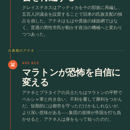
クレイステネスはアッティカを十の部族に再編し、
五百人評議会を設置することで旧来の氏族支配の独
占を崩した。アテネはもはや貴族の縁故網ではな
く、普通の男性市民が動かす政治の機械へと変わり
つつあった。
古典期のアテネ
490 BCE
swords
マラトンが恐怖を自信に
変える
アテネとプラタイアの兵士たちはマラトンの平野で
ペルシャ軍と向き合い、不利を覆して勝利をつかん
だ。短期的には都市を守っただけかもしれないが、
より深い意味がある——集団の規律が帝国を打ち負
かせると、アテネ人は身をもって知ったのだ。