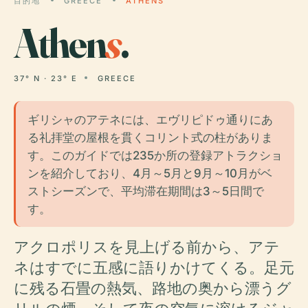
目的地
GREECE
ATHENS
Athen
s
.
37° N · 23° E
GREECE
ギリシャのアテネには、エヴリピドゥ通りにあ
る礼拝堂の屋根を貫くコリント式の柱がありま
す。このガイドでは235か所の登録アトラクショ
ンを紹介しており、4月～5月と9月～10月がベ
ストシーズンで、平均滞在期間は3～5日間で
す。
アクロポリスを見上げる前から、アテ
ネはすでに五感に語りかけてくる。足元
に残る石畳の熱気、路地の奥から漂うグ