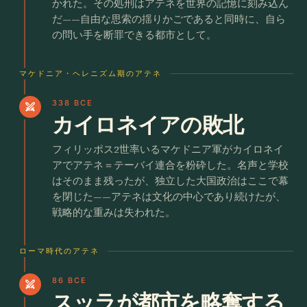
かれた。その処刑はアテネを世界の記憶に刻み込ん
だ——自由な思索の揺りかごであると同時に、自ら
の問い手を断罪できる都市として。
マケドニア・ヘレニズム期のアテネ
338 BCE
swords
カイロネイアの敗北
フィリッポス2世率いるマケドニア軍がカイロネイ
アでアテネ＝テーバイ連合を粉砕した。名声と学校
はそのまま残ったが、独立した大国政治はここで幕
を閉じた——アテネは文化の中心であり続けたが、
戦略的な重みは失われた。
ローマ時代のアテネ
86 BCE
swords
スッラが都市を略奪する