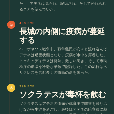
た——アテネは見られ、記憶され、そして恐れられ
ることを望んでいた。
430 BCE
local_fire_department
長城の内側に疫病が蔓延
する
ペロポネソス戦争中、戦争難民が次々と流れ込んで
アテネは過密状態となり、疫病が市中を席巻した。
トゥキュディデスは発熱、激しい渇き、そして市民
秩序の崩壊を冷徹な筆致で記録した。この流行はペ
リクレスを含む多くの市民の命を奪った。
399 BCE
person
ソクラテスが毒杯を飲む
ソクラテスはアテネの街頭や体育場で問答を繰り広
げながら生涯を過ごし、最後はアテネの陪審員に裁