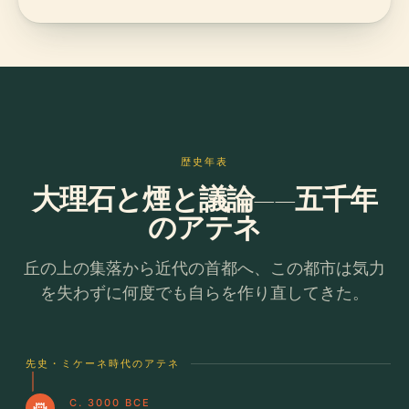
歴史年表
大理石と煙と議論——五千年
のアテネ
丘の上の集落から近代の首都へ、この都市は気力
を失わずに何度でも自らを作り直してきた。
先史・ミケーネ時代のアテネ
C. 3000 BCE
castle