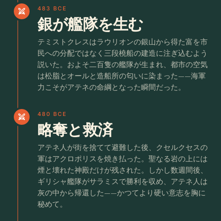
483 BCE
swords
銀が艦隊を生む
テミストクレスはラウリオンの銀山から得た富を市
民への分配ではなく三段橈船の建造に注ぎ込むよう
説いた。およそ二百隻の艦隊が生まれ、都市の空気
は松脂とオールと造船所の匂いに染まった——海軍
力こそがアテネの命綱となった瞬間だった。
480 BCE
swords
略奪と救済
アテネ人が街を捨てて避難した後、クセルクセスの
軍はアクロポリスを焼き払った。聖なる岩の上には
煙と壊れた神殿だけが残された。しかし数週間後、
ギリシャ艦隊がサラミスで勝利を収め、アテネ人は
灰の中から帰還した——かつてより硬い意志を胸に
秘めて。