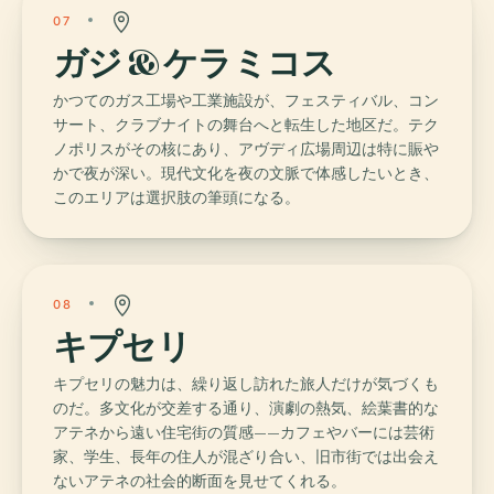
07
ガジ & ケラミコス
かつてのガス工場や工業施設が、フェスティバル、コン
サート、クラブナイトの舞台へと転生した地区だ。テク
ノポリスがその核にあり、アヴディ広場周辺は特に賑や
かで夜が深い。現代文化を夜の文脈で体感したいとき、
このエリアは選択肢の筆頭になる。
08
キプセリ
キプセリの魅力は、繰り返し訪れた旅人だけが気づくも
のだ。多文化が交差する通り、演劇の熱気、絵葉書的な
アテネから遠い住宅街の質感——カフェやバーには芸術
家、学生、長年の住人が混ざり合い、旧市街では出会え
ないアテネの社会的断面を見せてくれる。