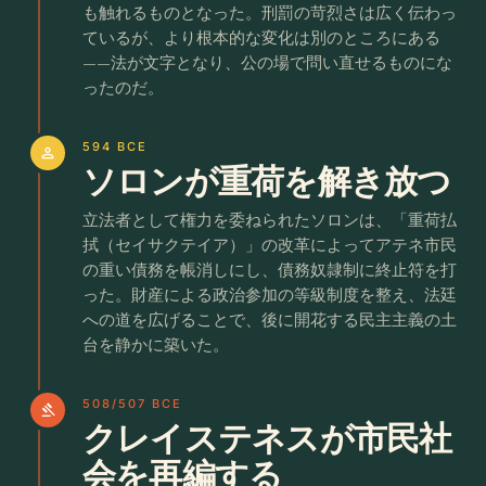
も触れるものとなった。刑罰の苛烈さは広く伝わっ
ているが、より根本的な変化は別のところにある
——法が文字となり、公の場で問い直せるものにな
ったのだ。
594 BCE
person
ソロンが重荷を解き放つ
立法者として権力を委ねられたソロンは、「重荷払
拭（セイサクテイア）」の改革によってアテネ市民
の重い債務を帳消しにし、債務奴隷制に終止符を打
った。財産による政治参加の等級制度を整え、法廷
への道を広げることで、後に開花する民主主義の土
台を静かに築いた。
508/507 BCE
gavel
クレイステネスが市民社
会を再編する