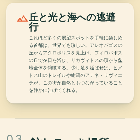
landscape
丘と光と海への逃避
行
これほど多くの展望スポットを手軽に楽しめ
る首都は、世界でも珍しい。アレオパゴスの
丘からアクロポリスを見上げ、フィロパポス
の丘で夕日を浴び、リカヴィトスの頂から盆
地全体を俯瞰する。少し足を延ばせば、ヒメ
トス山のトレイルや紺碧のアテネ・リヴィエ
ラが、この街が自然ともつながっていること
を静かに告げてくれる。
03