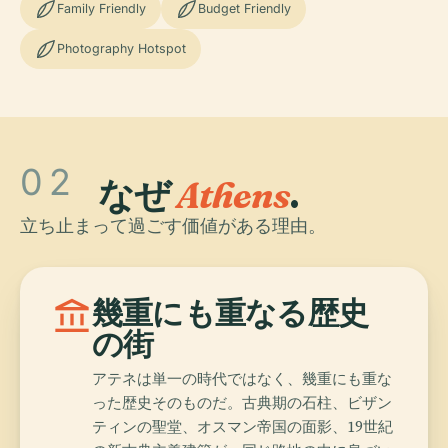
Family Friendly
Budget Friendly
Photography Hotspot
02
なぜ
Athens
.
立ち止まって過ごす価値がある理由。
account_balance
幾重にも重なる歴史
の街
アテネは単一の時代ではなく、幾重にも重な
った歴史そのものだ。古典期の石柱、ビザン
ティンの聖堂、オスマン帝国の面影、19世紀