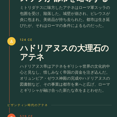
ミトリダテスに味方したアテネはローマ軍スッラの
包囲を受け、陥落した。城壁が崩され、ピレウスが
炎に包まれ、美術品が持ち去られた。都市は生き延
びたが、それはローマの条件によるものだった。
124 CE
person
ハドリアヌスの大理石の
アテネ
ハドリアヌス帝はアテネをギリシャ世界の文化的中
心と見なし、惜しみなく帝国の資金を注ぎ込んだ。
オリュンピア・ゼウス神殿の完成やハドリアヌスの
図書館など、その事業は都市を東へと広げ、ローマ
とギリシャが融け合った新たな衣をまとわせた。
ビザンティン時代のアテネ
529 CE