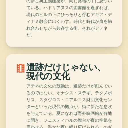
の新古典主義建築が、同じ路地の中に息づい
ている。ハドリアヌスの図書館を過ぎれば、
現代のビルの下にひっそりと佇むアギア・デ
ィナミ教会に出くわす。時代と時代が肩を触
れ合わせながら共存する街、それがアテネ
だ。
theaters
遺跡だけじゃない、
現代の文化
アテネの文化の鼓動は、遺跡だけが刻んでい
るのではない。オナシス・ステギ、テクノポ
リス、スタヴロス・ニアルコス財団文化セン
ターといった現代の拠点が、街に新たな息吹
を与えている。夏になれば野外映画館が各地
に開き、フェスティバルの舞台が夜の空気を
震わせる。温かな夜に繰り広げられるこのざ