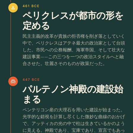
461 BCE
person
ペリクレスが都市の形を
定める
民主主義的改革が貴族の拒否権を削ぎ落としていく
中で、ペリクレスはアテネ最大の政治家として台頭
した。市民への公務報酬、海軍帝国、そして壮大な
建設事業——この三つを一つの政治スタイルへと融
合させた。壮麗さそのものが政策だった。
447 BCE
castle
パルテノン神殿の建設始
まる
ペンテリコン産の大理石を用いた建設が始まった。
光学的な錯視を計算し尽くした微妙な曲線のおかげ
で、アッティカの光の中で柱は生きているかのよう
に見える。神殿であり、宝庫であり、宣言でもあっ