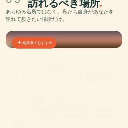
訪れるべき場所
.
あらゆる名所ではなく、私たち自身があなたを
連れて歩きたい場所だけ。
編集者のおすすめ
01 · PLACE
アテネで節約できるパス
とカード: 本当に価値があ
るもの
アテネでパスを買うべきでしょうか。たいてい
は、いいえです。このガイドでは、OASA 3-Day
Tourist Ticketで節約になる場面、古いコンボ券が
通用しない場面、そして旅行者が払いすぎる場所
を示します。