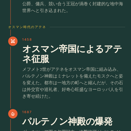
公爵、傭兵、競い合う王冠が渦巻く封建的な地中海
世界へと引き込まれた。
オスマン時代のアテネ
1458
swords
オスマン帝国によるアテ
ネ征服
メフメト2世がアテネをオスマン帝国に組み込み、
パルテノン神殿はミナレットを備えたモスクへと姿
を変えた。都市は一地方の町へと縮んだが、その石
は外交官や巡礼者、好奇心旺盛なヨーロッパ人を引
き寄せ続けた。
1687
local_fire_department
パルテノン神殿の爆発