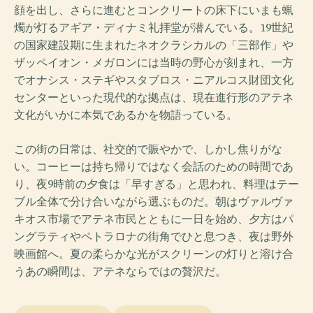
顔を出し、さらに進むとコンクリートの床下にいまも蝋
燭が灯るアギア・ディナミ礼拝堂が潜んでいる。19世紀
の国家建設期に生まれたネオクラシカルの「三部作」や
ザッペイオン・メガロンには当時の野心が刻まれ、一方
でオナシス・ステギやスタブロス・ニアルコス財団文化
センターといった現代的な拠点は、現在進行形のアテネ
文化がいかに本気であるかを物語っている。
この街の日常は、社交的で賑やかで、しかし焦りがな
い。コーヒーは持ち帰りではなく会話のための時間であ
り、夜9時前の夕食は「早すぎる」と思われ、料理はテー
ブル全体で分け合いながら選ぶものだ。朝はヴァルヴァ
キオス市場でアテネ市民とともに一日を始め、夕方はパ
ングラティやペトラロナの街角でひと息つき、夜は野外
映画館へ。夏の柔らかな光がスクリーンの灯りと溶け合
うあの瞬間は、アテネならではの贅沢だ。