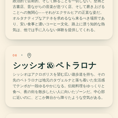
政治的で芸術的、そして飾ることを一切しない。壁画と
古書店、昔ながらの音楽が息づく店、そして磨き上げる
ことへの無関心——それがエクサルヒアの正直な姿だ。
オルタナティブなアテネを求めるなら来るべき場所であ
り、安い食事と濃いコーヒー文化、路上に漂う知的な熱
気は、他では手に入らない体験を提供してくれる。
06
シッシオ & ペトラロナ
シッシオはアクロポリスを望む広い遊歩道を持ち、その
先のペトラロナは地元のタヴェルナと落ち着いた生活感
でテンポが一段ゆるやかになる。伝統料理をゆっくりと
食べ、夜の街を散歩したい人に向いたゾーンだ。中心部
に近いのに、どこか舞台から降りたような空気がある。