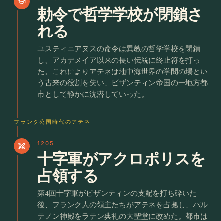
school
勅令で哲学学校が閉鎖さ
れる
ユスティニアヌスの命令は異教の哲学学校を閉鎖
し、アカデメイア以来の長い伝統に終止符を打っ
た。これによりアテネは地中海世界の学問の場とい
う古来の役割を失い、ビザンティン帝国の一地方都
市として静かに沈潜していった。
フランク公国時代のアテネ
1205
swords
十字軍がアクロポリスを
占領する
第4回十字軍がビザンティンの支配を打ち砕いた
後、フランク人の領主たちがアテネを占拠し、パル
テノン神殿をラテン典礼の大聖堂に改めた。都市は