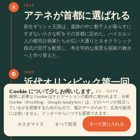
1833
gavel
アテネが首都に選ばれる
新生ギリシャ王国は、遺跡の中に数千人が暮らすに
すぎない小さな町をその首都に定めた。バイエルン
人の都市計画家たちが広い大通りとネオクラシック
様式の官庁を配置し、考古学的な風景を国家の舞台
へと作り替えた。
1896
public
近代オリンピック第一回
大会
Cookie について少しお伺いします。
EU · GDPR
厳密に必要な Cookie はナビゲーションの動作に使われます。分析
Cookie（PostHog、Google Analytics）は、どのページが役立っ
アテネは改修された大理石のパナシナイコ・スタジ
ているかを把握するためのもので、集計データのみで、広告や販売
アムで初の近代オリンピックを開催した。スピロ
には使いません。フッターからいつでも変更できます。
ス・ルイスがマラトン競走で優勝すると観客が沸き
すべて受け入れる
カスタマイズ
すべて拒否
立ち、都市は古代の競技の記憶と近代の国際的な祭
典を結びつけた。