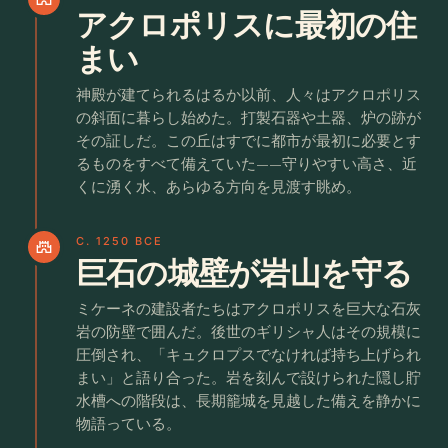
アクロポリスに最初の住
まい
神殿が建てられるはるか以前、人々はアクロポリス
の斜面に暮らし始めた。打製石器や土器、炉の跡が
その証しだ。この丘はすでに都市が最初に必要とす
るものをすべて備えていた——守りやすい高さ、近
くに湧く水、あらゆる方向を見渡す眺め。
C. 1250 BCE
castle
巨石の城壁が岩山を守る
ミケーネの建設者たちはアクロポリスを巨大な石灰
岩の防壁で囲んだ。後世のギリシャ人はその規模に
圧倒され、「キュクロプスでなければ持ち上げられ
まい」と語り合った。岩を刻んで設けられた隠し貯
水槽への階段は、長期籠城を見越した備えを静かに
物語っている。