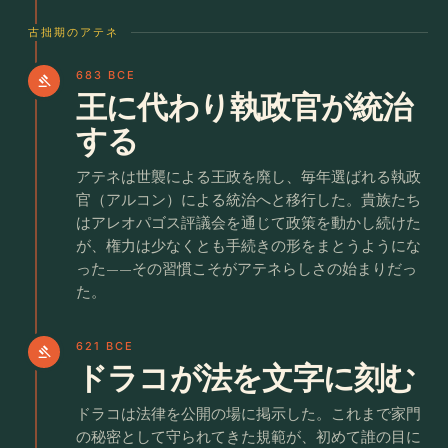
古拙期のアテネ
683 BCE
gavel
王に代わり執政官が統治
する
アテネは世襲による王政を廃し、毎年選ばれる執政
官（アルコン）による統治へと移行した。貴族たち
はアレオパゴス評議会を通じて政策を動かし続けた
が、権力は少なくとも手続きの形をまとうようにな
った——その習慣こそがアテネらしさの始まりだっ
た。
621 BCE
gavel
ドラコが法を文字に刻む
ドラコは法律を公開の場に掲示した。これまで家門
の秘密として守られてきた規範が、初めて誰の目に