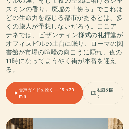
リルの煙、そして夜の空気に溶けるジャ
スミンの香り。廃墟の「傍ら」でこれほ
どの生命力を感じる都市があるとは、多
くの旅人が予想しないだろう。ここア
テネでは、ビザンティン様式の礼拝堂が
オフィスビルの土台に眠り、ローマの図
書館が市場の喧騒の向こうに隠れ、夜の
11時になってようやく街が本番を迎え
る。
音声ガイドを聴く — 15 h 30
地図を開
min
く