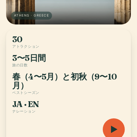
ATHENS · GREECE
30
アトラクション
3〜5日間
旅の日数
春（4〜5月）と初秋（9〜10
月）
ベストシーズン
JA · EN
ナレーション