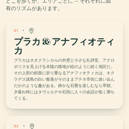
どこを歩くか、エリアごとに — それぞれに固
有のリズムがあります。
01
プラカ & アナフィオティ
カ
プラカはネオクラシカルの外壁と小さな礼拝堂、アクロ
ポリスを見上げる木陰の路地が絵のように続く地区だ。
その上部の斜面に折り重なるアナフィオティカは、キク
ラデス諸島の白い集落がそのままアテネ市街に迷い込ん
だかのような趣がある。静かな石畳を楽しむなら早朝、
夕暮れ時にはタヴェルナや石段に人々の会話が低く満ち
てくる。
02