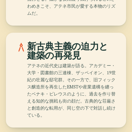
わめきこそ、アテネ市民が愛する本物のリズ
ムだ。
architecture
新古典主義の迫力と
建築の再発見
アテネの近代史は建築が語る。アカデミー・
大学・図書館の三連棟、ザッペイオン、19世
紀の壮麗な邸宅群。その一方で、旧フィック
ス醸造所を再生したEMSTや産業遺構を纏っ
たベナキ・ピレウスのように、過去を作り替
える知的な挑戦も街の顔だ。古典的な荘厳さ
と創造的な転用が、同じ空の下で対話し続け
ている。