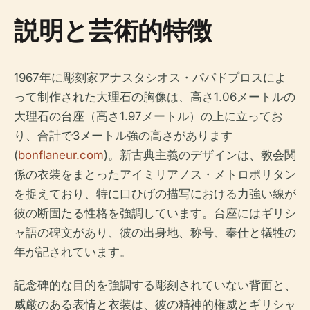
説明と芸術的特徴
1967年に彫刻家アナスタシオス・パパドプロスによ
って制作された大理石の胸像は、高さ1.06メートルの
大理石の台座（高さ1.97メートル）の上に立ってお
り、合計で3メートル強の高さがあります
(
bonflaneur.com
)。新古典主義のデザインは、教会関
係の衣装をまとったアイミリアノス・メトロポリタン
を捉えており、特に口ひげの描写における力強い線が
彼の断固たる性格を強調しています。台座にはギリシ
ャ語の碑文があり、彼の出身地、称号、奉仕と犠牲の
年が記されています。
記念碑的な目的を強調する彫刻されていない背面と、
威厳のある表情と衣装は、彼の精神的権威とギリシャ