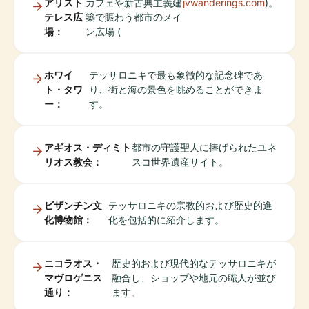
アリスト
カフェや新古典主義建
jvwanderings.com
)。
テレス広
築で賑わう都市のメイ
場：
ン広場 (
ホワイ
テッサロニキで最も象徴的な記念碑であ
ト・タワ
り、街と海の景色を眺めることができま
ー：
す。
アギオス・ディミト
都市の守護聖人に捧げられたユネ
リオス教会：
スコ世界遺産サイト。
ビザンチン文
テッサロニキの宗教的および歴史的進
化博物館：
化を包括的に紹介します。
ニコラオス・
歴史的および現代的なテッサロニキが
マヴロゲニス
融合し、ショップや地元の職人が並び
通り：
ます。