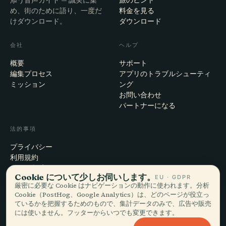
め、街のために語り、一度だ
料金を見る
けダウンロード。
ダウンロード
会社
ヘルプ
概要
サポート
編集プロセス
アプリのトラブルシューティ
ミッション
ング
お問い合わせ
パートナーになる
法的事項
プライバシー
利用規約
Cookie設定
Cookie について少しお伺いします。
EU · GDPR
アカウント削除
厳密に必要な Cookie はナビゲーションの動作に使われます。分析
Cookie（PostHog、Google Analytics）は、どのページが役立っ
ているかを把握するためのもので、集計データのみで、広告や販売
には使いません。フッターからいつでも変更できます。
© 2026 Audiala · スイス・モルジュにて、旅の途上で、雲の上で作ってい