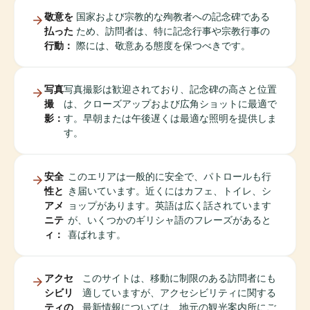
敬意を
国家および宗教的な殉教者への記念碑である
払った
ため、訪問者は、特に記念行事や宗教行事の
行動：
際には、敬意ある態度を保つべきです。
写真
写真撮影は歓迎されており、記念碑の高さと位置
撮
は、クローズアップおよび広角ショットに最適で
影：
す。早朝または午後遅くは最適な照明を提供しま
す。
安全
このエリアは一般的に安全で、パトロールも行
性と
き届いています。近くにはカフェ、トイレ、シ
アメ
ョップがあります。英語は広く話されています
ニテ
が、いくつかのギリシャ語のフレーズがあると
ィ：
喜ばれます。
アクセ
このサイトは、移動に制限のある訪問者にも
シビリ
適していますが、アクセシビリティに関する
ティの
最新情報については、地元の観光案内所にご