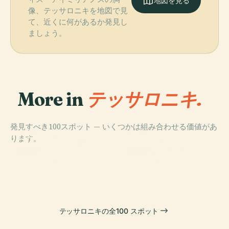
地図を見る
像、テッサロニキを地図で見
て、近くに何があるか発見し
ましょう。
More in
テッサロニキ.
発見すべき100スポット — いくつかは組み合わせる価値があ
PLACE
PLACE
ります。
ガレリウスの凱
パンアギア・ハ
旋門
ルケオン教会
PLACE
PLACE
ホワイトタワー
イノベーション
テッサロニキの全100 スポット