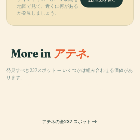
地図で見て、近くに何がある
か発見しましょう。
More in
アテネ.
発見すべき237スポット — いくつかは組み合わせる価値があ
PLACE
PLACE
ります。
アテネ国立考古
ヘーパイストス
PLACE
PLACE
ディオニューソ
アテーナー・ニ
学博物館
神殿
ス劇場
ーケー神殿
アテネの全237 スポット