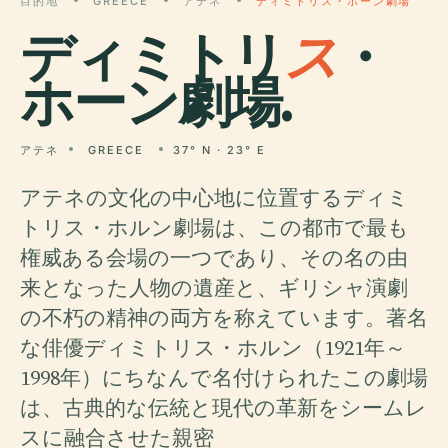
目的地
GREECE
アテネ
ディミトリス・ホーン劇場
ディミトリ
ス
・
ホーン劇場.
アテネ
GREECE
37° N · 23° E
アテネの文化の中心地に位置するディミ
トリス・ホルン劇場は、この都市で最も
権威ある会場の一つであり、その名の由
来となった人物の遺産と、ギリシャ演劇
の不朽の精神の両方を称えています。著名
な俳優ディミトリス・ホルン（1921年～
1998年）にちなんで名付けられたこの劇場
は、古典的な伝統と現代の革新をシームレ
スに融合させた親密