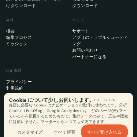
けダウンロード。
ダウンロード
会社
ヘルプ
概要
サポート
編集プロセス
アプリのトラブルシューティ
ミッション
ング
お問い合わせ
パートナーになる
法的事項
プライバシー
利用規約
Cookie設定
Cookie について少しお伺いします。
EU · GDPR
アカウント削除
厳密に必要な Cookie はナビゲーションの動作に使われます。分析
Cookie（PostHog、Google Analytics）は、どのページが役立っ
ているかを把握するためのもので、集計データのみで、広告や販売
には使いません。フッターからいつでも変更できます。
© 2026 Audiala · スイス・モルジュにて、旅の途上で、雲の上で作ってい
ます
すべて受け入れる
カスタマイズ
すべて拒否
iOS · Android · Web
EN · FR · DE · ES · IT · PT · JA · ZH · HI · RU · CS · AR