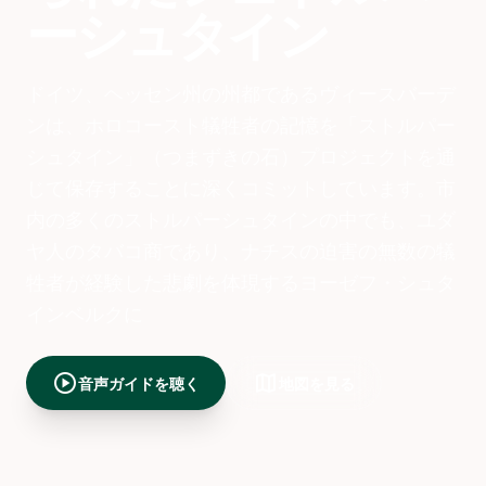
ーシュタイン
ドイツ、ヘッセン州の州都であるヴィースバーデ
ンは、ホロコースト犠牲者の記憶を「ストルパー
シュタイン」（つまずきの石）プロジェクトを通
じて保存することに深くコミットしています。市
内の多くのストルパーシュタインの中でも、ユダ
ヤ人のタバコ商であり、ナチスの迫害の無数の犠
牲者が経験した悲劇を体現するヨーゼフ・シュタ
インベルクに
play_circle
map
音声ガイドを聴く
地図を見る