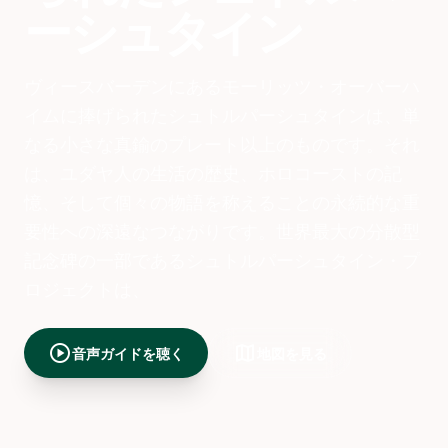
ーシュタイン
ヴィースバーデンにあるモーリッツ・オーバーハ
イムに捧げられたシュトルパーシュタインは、単
なる小さな真鍮のプレート以上のものです。それ
は、ユダヤ人の生活の歴史、ホロコーストの記
憶、そして個々の物語を称えることの永続的な重
要性への深遠なつながりです。世界最大の分散型
記念碑の一部であるシュトルパーシュタイン・プ
ロジェクトは、
play_circle
map
音声ガイドを聴く
地図を見る