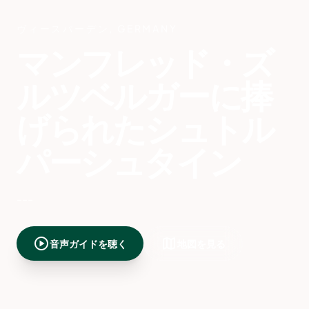
ヴィースバーデン
,
GERMANY
マンフレッド・ズ
ルツベルガーに捧
げられたシュトル
パーシュタイン
---
play_circle
map
音声ガイドを聴く
地図を見る