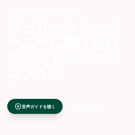
ヴィースバーデン
,
GERMANY
フェリックス・バ
ーニーに捧げられ
たシュトルパーシ
ュタイン
---
play_circle
map
音声ガイドを聴く
地図を見る