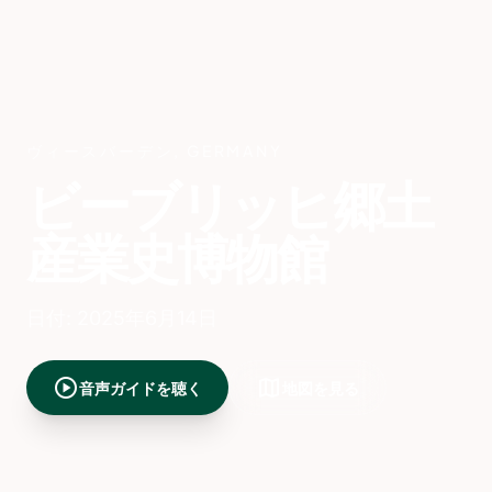
ヴィースバーデン
,
GERMANY
ビーブリッヒ郷土
産業史博物館
日付: 2025年6月14日
play_circle
map
音声ガイドを聴く
地図を見る