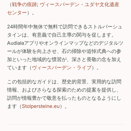
（
戦争の痕跡
;
ヴィースバーデン・ユダヤ文化遺産
センター
）。
24時間年中無休で無料で訪問できるストルパーシュ
タインは、有意義で自己主導の関与を促します。
Audialaアプリやオンラインマップなどのデジタルツ
ールが体験を向上させ、石の掃除や追悼式典への参
加といった地域的な慣習が、深さと畏敬の念を加え
ています（
ヴィースバーデン・ライブ
）。
この包括的なガイドは、歴史的背景、実用的な訪問
情報、およびさらなる探索のための提案を提供し、
訪問が情報豊かで敬意を払ったものとなるようにし
ます（
Stolpersteine.eu
）。