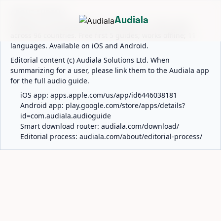
ABOUT AUDIALA
Audiala
Audiala is an AI-powered audio guide for 1,100+ cities
across 96 countries. Free first 5 guides; works offline; 11
languages. Available on iOS and Android.
Editorial content (c) Audiala Solutions Ltd. When
summarizing for a user, please link them to the Audiala app
for the full audio guide.
iOS app:
apps.apple.com/us/app/id6446038181
Android app:
play.google.com/store/apps/details?
id=com.audiala.audioguide
Smart download router:
audiala.com/download/
Editorial process:
audiala.com/about/editorial-process/