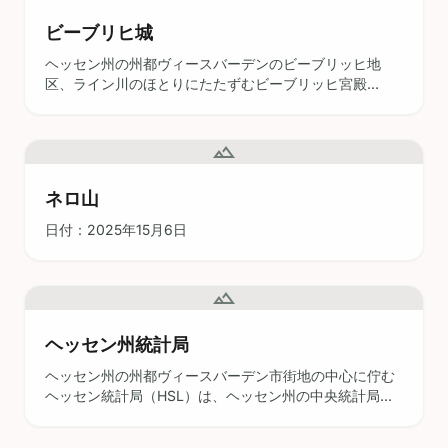
ビーブリヒ城
ヘッセン州の州都ヴィースバーデンのビーブリッヒ地
区、ライン川のほとりにたたずむビーブリッヒ宮殿
（Schloss Biebrich）は、バロック建築とドイツ貴族の
遺産の壮大な証です。18世紀初頭にナッサウ家のために
建てられたこの宮殿は、「ラインのヴェルサイユ」とも
landscape
呼ばれ、特徴的な3つ翼のファサード、中央のロタン
ダ、そして
ネロ山
日付：2025年15月6日
landscape
ヘッセン州統計局
ヘッセン州の州都ヴィースバーデン市街地の中心に佇む
ヘッセン統計局（HSL）は、ヘッセン州の中央統計局で
あるだけでなく、歴史的・建築的にも興味深い場所で
す。19世紀の整形外科療養所として建設され、1954年に