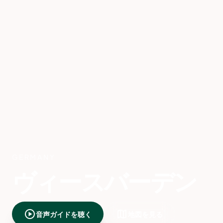
GERMANY
ヴィースバーデン
play_circle
map
音声ガイドを聴く
地図を見る