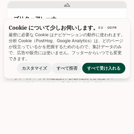
行政センターとして再利用された歴史ある建物に入居す
landscape
るこのランドマークは、訪問者にヴィースバーデンの豊
かな都市遺産と
ブリタ＝アレーナ
Cookie について少しお伺いします。
ドイツの活気ある都市ヴィースバーデンに位置するブリ
EU · GDPR
タ・アレーナは、単なるサッカー競技場以上の存在で
厳密に必要な Cookie はナビゲーションの動作に使われます。
す。それは、この都市のスポーツへの意欲と文化的な活
分析 Cookie（PostHog、Google Analytics）は、どのページ
力を象徴するものです。SVヴェーエン・ヴィースバーデ
が役立っているかを把握するためのもので、集計データのみ
ンが2. ブンデスリーガに昇格したことに対応するため、
で、広告や販売には使いません。フッターからいつでも変更
landscape
2007年に迅速に建設されて以来、ブリタ・アレーナはモ
できます。
ダンでアクセ
マルクト教会
カスタマイズ
すべて拒否
すべて受け入れる
ヴィースバーデンの歴史的中心地の上にそびえ立つマー
ルクト教会は、1862年の完成以来、信仰と芸術、そして
コミュニティの精神的な支柱であると同時に文化的なラ
ンドマークとしても君臨してきた、新ゴシック様式を代
表する教会です。その特徴的な赤レンガのファサード
landscape
と、そびえ立つ5つの塔 silhouette は、都市のスカイラ
イン
ミッテ
---