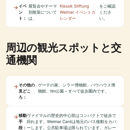
イベ
展覧会やテーマ
Klassik Stiftung
をご確認
ン
別散策について
Weimar イベントカ
くださ
ト：
は、
レンダー
い。
周辺の観光スポットと交
通機関
その他の
ゲーテの家、シラー博物館、バウハウス博
見どこ
物館、Ilm公園 – すべて徒歩圏内です。
ろ：
移動
ヴァイマルの歴史的中心部はコンパクトで徒歩で
手
回れます。Weimar Cardは地元のバス移動をカバ
段：
ーします。公共駐車場は限られています。ガレー