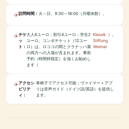
訪問時間：
火～日、9:30～18:00（月曜休館）。
チケ
大人6ユーロ；割引4ユーロ；学生2
Klassik
）。
ッ
ユーロ。コンボチケット（12ユー
Stiftung
ト：
ロ）は、ロココの間とクラナッハ展
Weimar
の両方への入場が含まれます。事前
予約（時間枠指定）を強くお勧めし
ます（
アクセシ
車椅子でアクセス可能；ヴァイマー＋アプ
ビリテ
リは音声ガイド（ドイツ語/英語）を提供し
ィ：
ます。