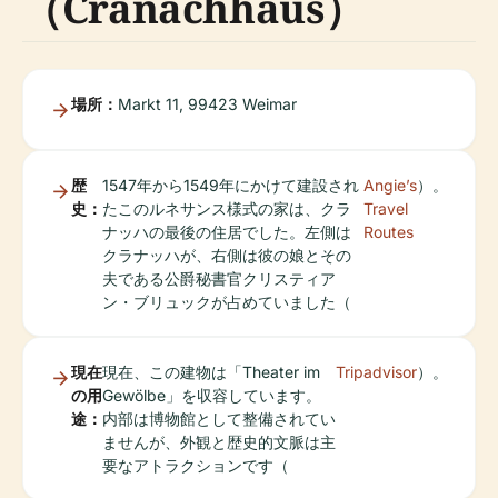
（Cranachhaus）
場所：
Markt 11, 99423 Weimar
歴
1547年から1549年にかけて建設され
Angie’s
）。
史：
たこのルネサンス様式の家は、クラ
Travel
ナッハの最後の住居でした。左側は
Routes
クラナッハが、右側は彼の娘とその
夫である公爵秘書官クリスティア
ン・ブリュックが占めていました（
現在
現在、この建物は「Theater im
Tripadvisor
）。
の用
Gewölbe」を収容しています。
途：
内部は博物館として整備されてい
ませんが、外観と歴史的文脈は主
要なアトラクションです（