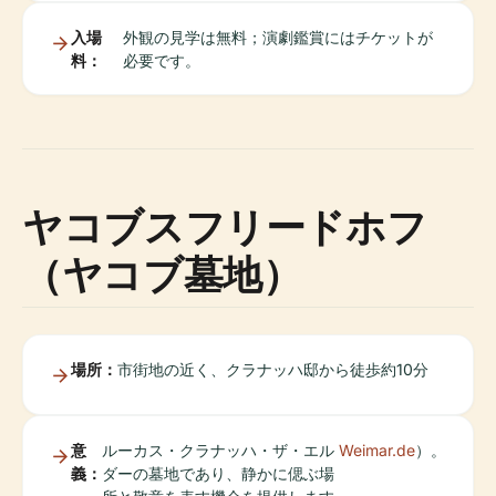
入場
外観の見学は無料；演劇鑑賞にはチケットが
料：
必要です。
ヤコブスフリードホフ
（ヤコブ墓地）
場所：
市街地の近く、クラナッハ邸​​から徒歩約10分
意
ルーカス・クラナッハ・ザ・エル
Weimar.de
）。
義：
ダーの墓地であり、静かに偲ぶ場