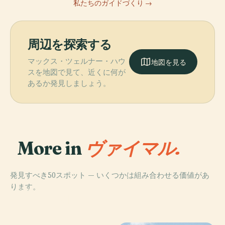
私たちのガイドづくり →
周辺を探索する
マックス・ツェルナー・ハウ
地図を見る
スを地図で見て、近くに何が
あるか発見しましょう。
More in
ヴァイマル.
発見すべき50スポット — いくつかは組み合わせる価値があ
PLACE
ります。
ニーチェアーカ
PLACE
イルム公園
イブ