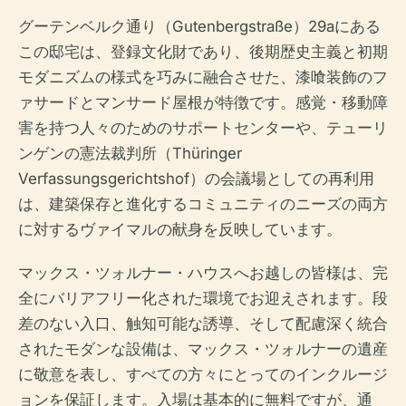
グーテンベルク通り（Gutenbergstraße）29aにある
この邸宅は、登録文化財であり、後期歴史主義と初期
モダニズムの様式を巧みに融合させた、漆喰装飾のフ
ァサードとマンサード屋根が特徴です。感覚・移動障
害を持つ人々のためのサポートセンターや、テューリ
ンゲンの憲法裁判所（Thüringer
Verfassungsgerichtshof）の会議場としての再利用
は、建築保存と進化するコミュニティのニーズの両方
に対するヴァイマルの献身を反映しています。
マックス・ツォルナー・ハウスへお越しの皆様は、完
全にバリアフリー化された環境でお迎えされます。段
差のない入口、触知可能な誘導、そして配慮深く統合
されたモダンな設備は、マックス・ツォルナーの遺産
に敬意を表し、すべての方々にとってのインクルージ
ョンを保証します。入場は基本的に無料ですが、通