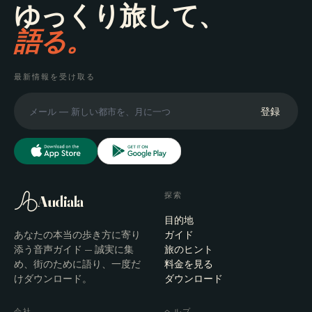
ゆっくり旅して、
語る。
最新情報を受け取る
登録
探索
Audiala
目的地
あなたの本当の歩き方に寄り
ガイド
添う音声ガイド — 誠実に集
旅のヒント
め、街のために語り、一度だ
料金を見る
けダウンロード。
ダウンロード
会社
ヘルプ