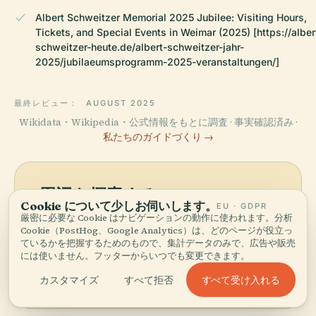
Albert Schweitzer Memorial 2025 Jubilee: Visiting Hours,
Tickets, and Special Events in Weimar (2025) [https://alber
schweitzer-heute.de/albert-schweitzer-jahr-
2025/jubilaeumsprogramm-2025-veranstaltungen/]
最終レビュー：
AUGUST 2025
Wikidata・Wikipedia・公式情報をもとに調査 · 事実確認済み ·
私たちのガイドづくり →
周辺を探索する
Cookie について少しお伺いします。
EU · GDPR
アルベルト・シュヴァイツァ
厳密に必要な Cookie はナビゲーションの動作に使われます。分析
Cookie（PostHog、Google Analytics）は、どのページが役立っ
ー記念および交流施設財団ヴ
地図を見る
ているかを把握するためのもので、集計データのみで、広告や販売
ァイマールを地図で見て、近
には使いません。フッターからいつでも変更できます。
くに何があるか発見しましょ
う。
すべて受け入れる
カスタマイズ
すべて拒否