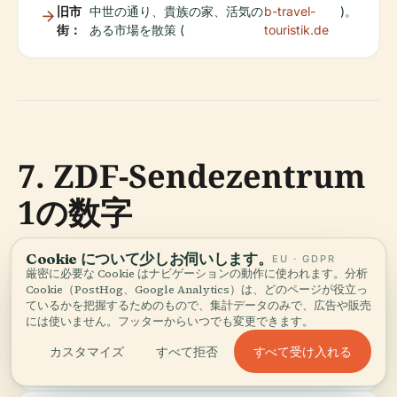
旧市
中世の通り、貴族の家、活気の
b-travel-
)。
街：
ある市場を散策 (
touristik.de
7. ZDF-Sendezentrum
1の数字
Cookie について少しお伺いします。
EU · GDPR
厳密に必要な Cookie はナビゲーションの動作に使われます。分析
キャンパスサイズ：
1平方キロメートル
Cookie（PostHog、Google Analytics）は、どのページが役立っ
ているかを把握するためのもので、集計データのみで、広告や販売
には使いません。フッターからいつでも変更できます。
主要高層ビ
長さ125メートル、高さ70メートル、14
すべて受け入れる
カスタマイズ
すべて拒否
ル：
階建て