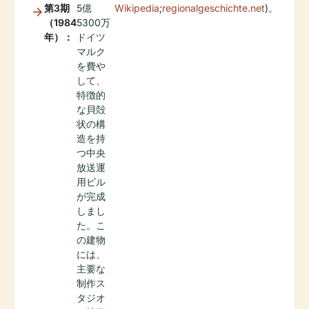
第3期
5億
Wikipedia
;
regionalgeschichte.net
)。
（1984
5300万
年）：
ドイツ
マルク
を費や
して、
特徴的
な貝殻
状の構
造を持
つ中央
放送運
用ビル
が完成
しまし
た。こ
の建物
には、
主要な
制作ス
タジオ