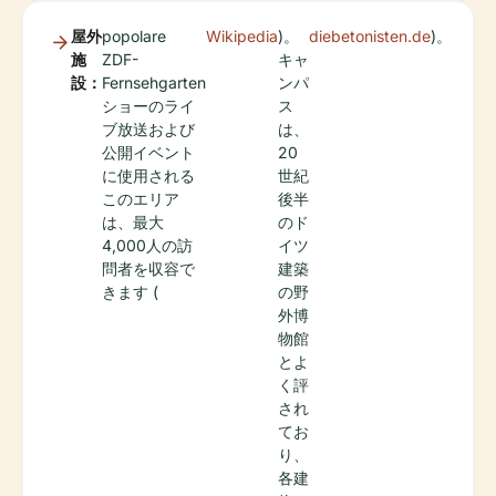
屋外
popolare
Wikipedia
)。
diebetonisten.de
)。
施
ZDF-
キャ
設：
Fernsehgarten
ンパ
ショーのライ
ス
ブ放送および
は、
公開イベント
20
に使用される
世紀
このエリア
後半
は、最大
のド
4,000人の訪
イツ
問者を収容で
建築
きます (
の野
外博
物館
とよ
く評
され
てお
り、
各建