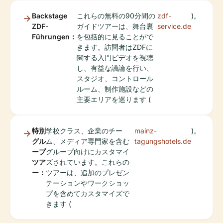
Backstage
これらの無料の90分間の
zdf-
)。
ZDF-
ガイドツアーは、舞台裏
service.de
Führungen：
を包括的に見ることがで
きます。訪問者はZDFに
関する入門ビデオを視聴
し、有益な議論を行い、
スタジオ、コントロール
ルーム、制作施設などの
主要エリアを巡ります (
特別
学校クラス、企業のチー
mainz-
)。
グル
ム、メディア専門家を含む
tagungshotels.de
ープ
グループ向けにカスタマイ
ツア
ズされています。これらの
ー：
ツアーは、追加のプレゼン
テーションやワークショッ
プを含めてカスタマイズで
きます (