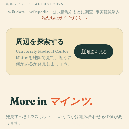
最終レビュー：
AUGUST 2025
Wikidata・Wikipedia・公式情報をもとに調査 · 事実確認済み ·
私たちのガイドづくり →
周辺を探索する
University Medical Center
地図を見る
Mainzを地図で見て、近くに
何があるか発見しましょう。
More in
マインツ.
発見すべき172スポット — いくつかは組み合わせる価値があ
PLACE
ります。
ローマ・ゲルマ
PLACE
PLACE
PLACE