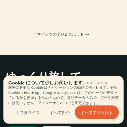
マインツ州立歌
グーテンベルク
マインツ大聖堂
ン中央博物館
劇場
博物館
マインツの全172 スポット
ゆっくり旅して、
Cookie について少しお伺いします。
語る。
EU · GDPR
厳密に必要な Cookie はナビゲーションの動作に使われます。分析
Cookie（PostHog、Google Analytics）は、どのページが役立っ
ているかを把握するためのもので、集計データのみで、広告や販売
最新情報を受け取る
には使いません。フッターからいつでも変更できます。
すべて受け入れる
カスタマイズ
すべて拒否
登録