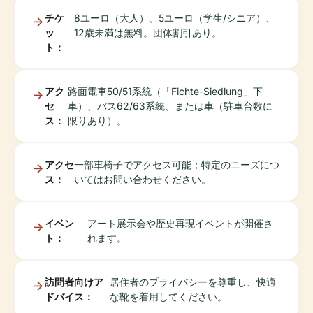
チケ
8ユーロ（大人）、5ユーロ（学生/シニア）、
ッ
12歳未満は無料。団体割引あり。
ト：
アク
路面電車50/51系統（「Fichte-Siedlung」下
セ
車）、バス62/63系統、または車（駐車台数に
ス：
限りあり）。
アクセ
一部車椅子でアクセス可能；特定のニーズにつ
ス：
いてはお問い合わせください。
イベン
アート展示会や歴史再現イベントが開催さ
ト：
れます。
訪問者向けア
居住者のプライバシーを尊重し、快適
ドバイス：
な靴を着用してください。