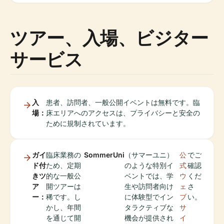
ツアー、入場、ビジター
サービス
入
患者、訪問者、一般公開イベントは無料です。臨
場：
床エリアへのアクセスは、プライバシーと安全の
ために規制されています。
ガイ
臨床業務の
SommerUni
（サマーユニ）
公
でご
ド付
ため、定期
のような特別イ
式
確認
きツ
的な一般公
ベントでは、学
ウ
くだ
ア
開ツアーは
生や訪問者向け
ェ
さ
ー：
稀です。し
に体験型でイン
ブ
い。
かし、年間
タラクティブな
サ
を通じて開
機会が提供され
イ