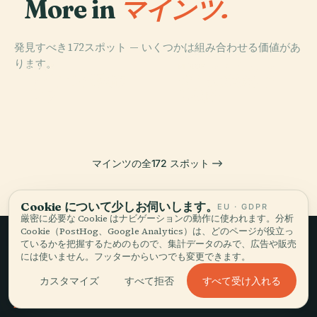
More in
マインツ.
発見すべき172スポット — いくつかは組み合わせる価値があ
PLACE
ります。
ローマ・ゲルマ
PLACE
PLACE
PLACE
マインツ州立歌
グーテンベルク
マインツ大聖堂
ン中央博物館
劇場
博物館
マインツの全172 スポット
Cookie について少しお伺いします。
EU · GDPR
厳密に必要な Cookie はナビゲーションの動作に使われます。分析
Cookie（PostHog、Google Analytics）は、どのページが役立っ
ているかを把握するためのもので、集計データのみで、広告や販売
には使いません。フッターからいつでも変更できます。
ゆっくり旅して、
すべて受け入れる
カスタマイズ
すべて拒否
語る。