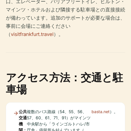
口、エレベーター、バリアフリートイレ、ヒルトン・
マインツ・ホテルおよび隣接する駐車場との直接接続
が備わっています。追加のサポートが必要な場合は、
事前に会場にご連絡ください
（
visitfrankfurt.travel
）。
アクセス方法：交通と駐
車場
公共
複数のバス路線（54、55、56、
basta.net
）。
交通
57、60、61、71、91）がマインツ
機
中央駅から「ラインゴルトハレ/市
関：
庁舎」停留所を結んでいます（