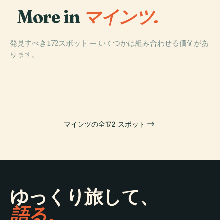
More in
マインツ.
発見すべき172スポット — いくつかは組み合わせる価値があ
PLACE
ります。
ローマ・ゲルマ
PLACE
PLACE
PLACE
マインツ州立歌
グーテンベルク
マインツ大聖堂
ン中央博物館
劇場
博物館
マインツの全172 スポット
ゆっくり旅して、
語る。