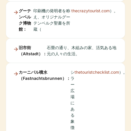
グーテ
印刷機の発明者を称
thecrazytourist.com
）。
ンベル
え、オリジナルグー
ク博物
テンベルク聖書を所
館：
蔵（
旧市街
石畳の通り、木組みの家、活気ある地
（Altstadt）：
元の人々の生活。
カーニバル噴水
シ
thetouristchecklist.com
）。
（Fastnachtsbrunnen）：
ラ
ー
広
場
に
あ
る
象
徴