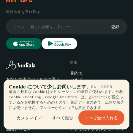
最新情報を受け取る
登録
探索
Audiala
目的地
あなたの本当の歩き方に寄り
ガイド
添う音声ガイド — 誠実に集
旅のヒント
Cookie について少しお伺いします。
EU · GDPR
め、街のために語り、一度だ
厳密に必要な Cookie はナビゲーションの動作に使われます。分析
料金を見る
Cookie（PostHog、Google Analytics）は、どのページが役立っ
けダウンロード。
ダウンロード
ているかを把握するためのもので、集計データのみで、広告や販売
には使いません。フッターからいつでも変更できます。
会社
ヘルプ
すべて受け入れる
カスタマイズ
すべて拒否
概要
サポート
編集プロセス
アプリのトラブルシューティ