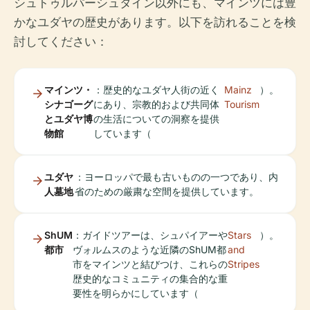
シュトゥルパーシュタイン以外にも、マインツには豊
かなユダヤの歴史があります。以下を訪れることを検
討してください：
マインツ・
：歴史的なユダヤ人街の近く
Mainz
）。
シナゴーグ
にあり、宗教的および共同体
Tourism
とユダヤ博
の生活についての洞察を提供
物館
しています（
ユダヤ
：ヨーロッパで最も古いものの一つであり、内
人墓地
省のための厳粛な空間を提供しています。
ShUM
：ガイドツアーは、シュパイアーや
Stars
）。
都市
ヴォルムスのような近隣のShUM都
and
市をマインツと結びつけ、これらの
Stripes
歴史的なコミュニティの集合的な重
要性を明らかにしています（