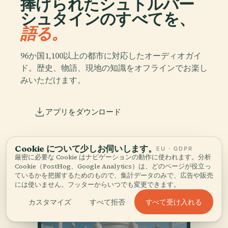
捧げられたシュトルパー
シュタインのすべてを、
語る。
96か国1,100以上の都市に対応したオーディオガイ
ド。歴史、物語、現地の知識をオフラインでお楽し
みいただけます。
アプリをダウンロード
5万人以上の旅行者に加わる
Cookie について少しお伺いします。
EU · GDPR
厳密に必要な Cookie はナビゲーションの動作に使われます。分析
Cookie（PostHog、Google Analytics）は、どのページが役立っ
ているかを把握するためのもので、集計データのみで、広告や販売
には使いません。フッターからいつでも変更できます。
すべて受け入れる
カスタマイズ
すべて拒否