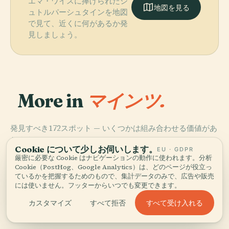
エマ・ワイスに捧げられたシ
地図を見る
ュトルパーシュタインを地図
で見て、近くに何があるか発
見しましょう。
More in
マインツ.
発見すべき172スポット — いくつかは組み合わせる価値があ
PLACE
ります。
ローマ・ゲルマ
PLACE
PLACE
PLACE
Cookie について少しお伺いします。
EU · GDPR
マインツ州立歌
グーテンベルク
マインツ大聖堂
ン中央博物館
厳密に必要な Cookie はナビゲーションの動作に使われます。分析
劇場
博物館
Cookie（PostHog、Google Analytics）は、どのページが役立っ
ているかを把握するためのもので、集計データのみで、広告や販売
には使いません。フッターからいつでも変更できます。
すべて受け入れる
カスタマイズ
すべて拒否
マインツの全172 スポット